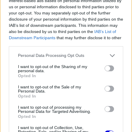
interest-based ads based on personal information utilized by
us or personal information disclosed to third parties prior to
program vár ránk szombaton is.
your opt-out. You may separately opt-out of the further
disclosure of your personal information by third parties on the
A program már hajnal 4:10-kor kezdetét veszi a
IAB’s list of downstream participants. This information may
also be disclosed by us to third parties on the
IAB’s List of
MotoGP második szabadedzésével, közvetlenül
Downstream Participants
that may further disclose it to other
utána pedig az időmérő első szakasza jön. Reggel
third parties.
9-től jön a sprintfutam a motorversenyzés
Please note that this website/app uses one or more Google
Personal Data Processing Opt Outs
services and may gather and store information including but
királykategóriájában.
not limited to your visit or usage behaviour. You may click to
I want to opt-out of the Sharing of my
personal data.
grant or deny consent to Google and its third-party tags to
Opted In
use your data for below specified purposes in below Google
consent section.
I want to opt-out of the Sale of my
The media could not be loaded, either because
This
Personal Data.
the server or network failed or because the format
Opted In
is
is not supported.
Video
I want to opt-out of processing my
a
Player
Personal Data for Targeted Advertising.
is
loading.
Opted In
modal
window.
I want to opt-out of Collection, Use,
Retention, Sale, and/or Sharing of my