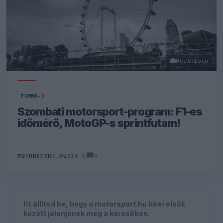
Northfoto
FORMA-1
Szombati motorsport-program: F1-es
időmérő, MotoGP-s sprintfutam!
0
MOTORSPORT.HU
310 N
Itt állítsd be, hogy a motorsport.hu hírei elsők
között jelenjenek meg a keresőben.