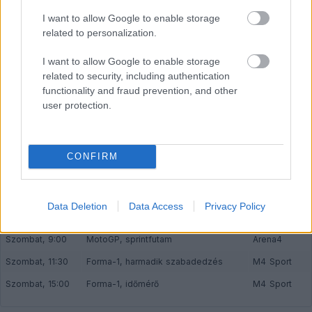
FORMA-1
I want to allow Google to enable storage
Schumacher különleges jogai miatt
nem maradhatott a korábbi
related to personalization.
Ferrari-pilótapáros
I want to allow Google to enable storage
related to security, including authentication
functionality and fraud prevention, and other
FORMA-1
user protection.
Súlyos hiányosságra derült fény a
McLaren győztes autójánál
CONFIRM
Szombat, 4:10
MotoGP, második szabadedzés
Arena4
Data Deletion
Data Access
Privacy Policy
Szombat, 4:50
MotoGP, időmérő
Arena4
Szombat, 9:00
MotoGP, sprintfutam
Arena4
Szombat, 11:30
Forma-1, harmadik szabadedzés
M4 Sport
Szombat, 15:00
Forma-1, időmérő
M4 Sport