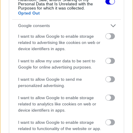
Personal Data that Is Unrelated with the
Purposes for which it was collected.
Opted Out
Ezt követően pedig a Forma-1 veszi át a
Google consents
főszerepet: a szingapúri FP3 11:30-kor veszi
I want to allow Google to enable storage
related to advertising like cookies on web or
kezdetét, 15 órától pedig az időmérő jön - ne
device identifiers in apps.
maradjatok le semmiről, és kövessétek a
I want to allow my user data to be sent to
Motorsport.hu-t!
Google for online advertising purposes.
I want to allow Google to send me
EZEKET IS AJÁNLJUK
personalized advertising.
I want to allow Google to enable storage
FORMA-1
related to analytics like cookies on web or
A nap, amikor kihunytak a fények
device identifiers in apps.
Mika Hakkinen előtt
I want to allow Google to enable storage
related to functionality of the website or app.