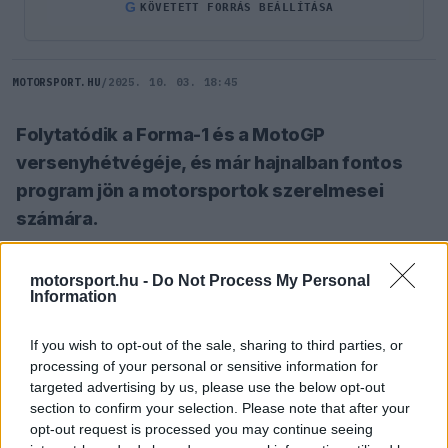
G
KÖVETETT FORRÁS BEÁLLÍTÁSA
MOTORSPORT.HU
/
2025. 10. 03. 18:45
Folytatódik a Forma-1 és a MotoGP
versenyhétvégéje, és már hajnalban fontos
program jön a motorsportok szerelmesei
számára.
motorsport.hu -
Do Not Process My Personal
SZÓLJ HOZZÁ TE IS!
Information
If you wish to opt-out of the sale, sharing to third parties, or
Miután a Forma-1-es második szabadedzés két
processing of your personal or sensitive information for
piros zászós megszakítást hozott, a MotoGP-ben
targeted advertising by us, please use the below opt-out
section to confirm your selection. Please note that after your
pedig Marc Marqueznek idén először kell a Q1-
opt-out request is processed you may continue seeing
ben kezdenie az időmérőn, várhatóan izgalmas