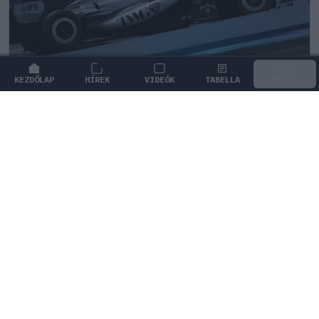
KEZDŐLAP
HÍREK
VIDEÓK
TABELLA
MENÜ
FORMA-1
/
CADILLAC
Különleges csapattal csábítja a
legjobb mérnököket a Cadillac
Graeme Lowdon szerint a Cadillac merész ambíciói és
a kiváló munkakörnyezet vonzzák a legkiválóbb
szakembereket a Forma–1 új csapatához.
0
TÖRŐ FERENC
41 P