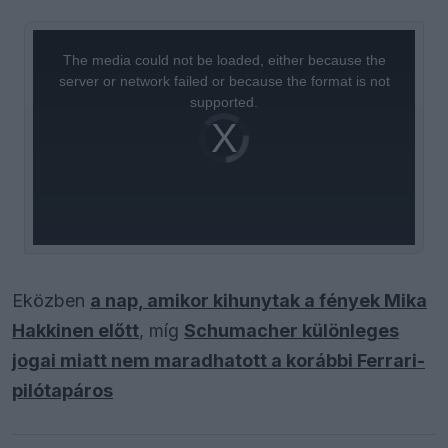
This
is
a
The media could not be loaded, either because the
modal
window.
server or network failed or because the format is not
supported.
Video
Player
is
loading.
Eközben
a nap, amikor kihunytak a fények Mika
Hakkinen előtt
, míg
Schumacher különleges
jogai miatt nem maradhatott a korábbi Ferrari-
pilótapáros