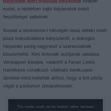
Nagydíjon elért második helyezése
szépen
mutat, a háttérben zajló folyamatok belső
feszültséget sejtetnek.
Russell a silverstone-i hétvégén lassú defekt miatt
plusz bokszkiállásra kényszerült, a dobogós
helyezést pedig nagyrészt a szerencsének
köszönhette. Kimi Antonelli autójának sérülése,
Verstappen kiesése, valamint a Ferrari Lewis
Hamiltonra vonatkozó vitatható kerékcsere-
döntése mind kellettek ahhoz, hogy a brit pilóta
végül a pódiumon ünnepelhessen.
The media could not be loaded, either because
This