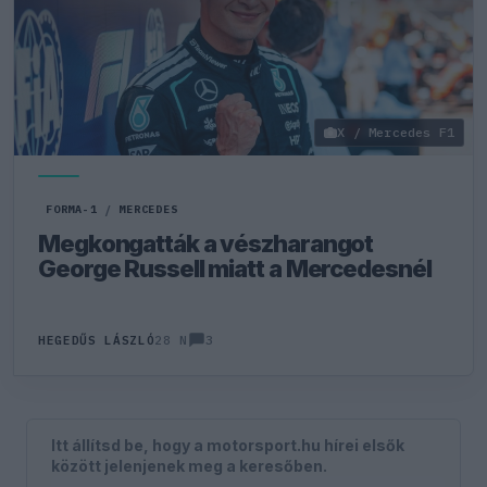
X / Mercedes F1
FORMA-1
/
MERCEDES
Megkongatták a vészharangot
George Russell miatt a Mercedesnél
3
HEGEDŰS LÁSZLÓ
28 N
Itt állítsd be, hogy a motorsport.hu hírei elsők
között jelenjenek meg a keresőben.