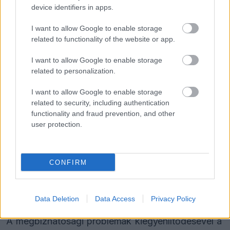
device identifiers in apps.
I want to allow Google to enable storage
related to functionality of the website or app.
I want to allow Google to enable storage
Russell nincs Antonelli szintjén
related to personalization.
I want to allow Google to enable storage
A
F1 Oversteer
cikke szerint egyre többen látják
related to security, including authentication
úgy, hogy Russell az idei szezonnyitó óta nem
functionality and fraud prevention, and other
user protection.
volt képes felvenni a versenyt Antonellivel. Ezt a
feltevést erősíti a legutóbbi nyolc futam
statisztikája is, amelyből hét alkalommal az olasz
CONFIRM
versenyző futotta meg a gyorsabb kört a két
Mercedes
közül.
Data Deletion
Data Access
Privacy Policy
A megbízhatósági problémák kiegyenlítődésével a