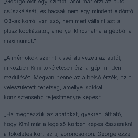
„George elér egy szintet, ahol már érzi az autó
csúszkálását, és hacsak nem egy mindent eldöntő
Q3-as körről van szó, nem meri vállalni azt a
plusz kockázatot, amellyel kihozhatná a gépből a
maximumot.”
„A mérnökök szerint kissé alulvezeti az autót,
miközben Kimi tökéletesen érzi a gép minden
rezdülését. Megvan benne az a belső érzék, az a
veleszületett tehetség, amellyel sokkal
konzisztensebb teljesítményre képes.”
„Ha megnézzük az adatokat, gyakran látható,
hogy Kimi már a legelső körben képes összerakni
a tökéletes kört az új abroncsokon. George ezzel