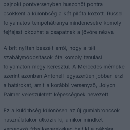
bajnoki pontversenyben huszonöt pontra
csökkent a különbség a két pilóta között. Russell
folyamatos tempóhátránya mindenesetre komoly
fejfájást okozhat a csapatnak a jövőre nézve.
A brit nyíltan beszélt arról, hogy a téli
szabálymódosítások óta komoly tanulási
folyamaton megy keresztül. A Mercedes mérnökei
szerint azonban Antonelli egyszerűen jobban érzi
a határokat, amit a korábbi versenyző, Jolyon
Palmer veleszületett képességnek nevezett.
Ez a különbség különösen az új gumiabroncsok
használatakor ütközik ki, amikor mindkét
versenyző friss keverékeken hajt ki a pályára.