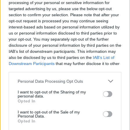
processing of your personal or sensitive information for
targeted advertising by us, please use the below opt-out
section to confirm your selection. Please note that after your
EZEKET IS AJÁNLJUK
opt-out request is processed you may continue seeing
interest-based ads based on personal information utilized by
us or personal information disclosed to third parties prior to
FORMA-1
your opt-out. You may separately opt-out of the further
Súlyos eurómilliókért hallgat a Red
disclosure of your personal information by third parties on the
Bull legendás szakembere
IAB’s list of downstream participants. This information may
also be disclosed by us to third parties on the
IAB’s List of
Downstream Participants
that may further disclose it to other
third parties.
FORMA-1
Hiába a hatalmas fejlesztési ugrás,
Please note that this website/app uses one or more Google
Personal Data Processing Opt Outs
óriási a baj az Aston Martinnál
services and may gather and store information including but
not limited to your visit or usage behaviour. You may click to
I want to opt-out of the Sharing of my
personal data.
grant or deny consent to Google and its third-party tags to
Opted In
use your data for below specified purposes in below Google
FORMA-1
consent section.
I want to opt-out of the Sale of my
Itt az FIA bejelentése: Egy
Personal Data.
szombati futam is vár a mezőnyre
Opted In