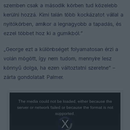
szemben csak a második körben tud közelebb
kerülni hozzá. Kimi talán több kockázatot vállal a
nyitókörben, amikor a legnagyobb a tapadás, és
ezzel többet hoz ki a gumikból.”
„George ezt a különbséget folyamatosan érzi a
volán mögött, így nem tudom, mennyire lesz
könnyű dolga, ha ezen változtatni szeretne” –
zárta gondolatait Palmer.
This
is
a
The media could not be loaded, either because the
modal
window.
server or network failed or because the format is not
supported.
Video
Player
is
loading.