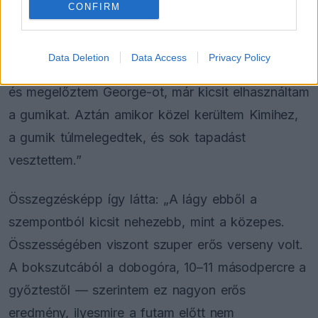
CONFIRM
A lágy etap végén jött a fordulópont: „A lágyon is
Data Deletion
Data Access
Privacy Policy
rendben volt minden. Csak amikor közelítettem,
és megelőztem George-ot, már kicsit elhasználtam
a gumikat. Aztán amikor közel kerültem Kimihez,
a gumik túlmelegedtek, és sok tapadást
vesztettem.”
Összegzésképp így látta: „A lágy ebből a
szempontból kicsit nehezebb, mint a közepes.
Összességében viszont szuper erős verseny volt.
A bokszutcából a dobogóra, 10–11 másodpercre a
győztestől — szerintem ez nagyon erős
eredmény, ilyesmire a futam előtt nem