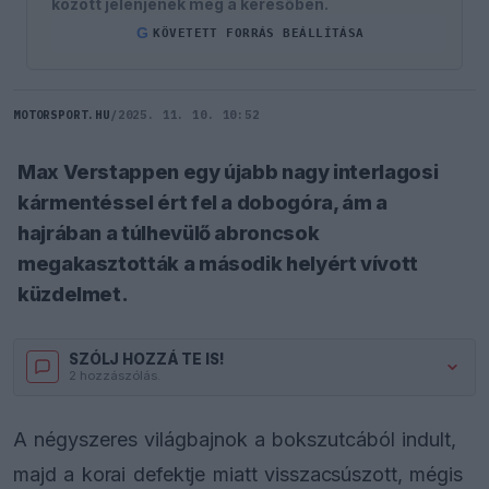
között jelenjenek meg a keresőben.
G
KÖVETETT FORRÁS BEÁLLÍTÁSA
MOTORSPORT.HU
/
2025. 11. 10. 10:52
Max Verstappen egy újabb nagy interlagosi
kármentéssel ért fel a dobogóra, ám a
hajrában a túlhevülő abroncsok
megakasztották a második helyért vívott
küzdelmet.
SZÓLJ HOZZÁ TE IS!
2 hozzászólás.
A négyszeres világbajnok a bokszutcából indult,
majd a korai defektje miatt visszacsúszott, mégis