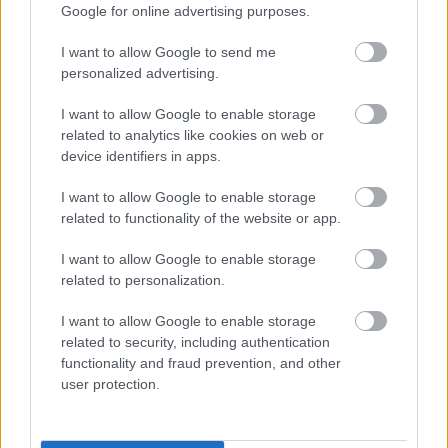
választottunk.”
Google for online advertising purposes.
I want to allow Google to send me
EZEKET IS AJÁNLJUK
personalized advertising.
I want to allow Google to enable storage
related to analytics like cookies on web or
FORMA-1
Óriási fordulat Lewis Hamilton
device identifiers in apps.
jövőjével kapcsolatban
I want to allow Google to enable storage
related to functionality of the website or app.
I want to allow Google to enable storage
FORMA-1
related to personalization.
Sainz visszatérne a Red Bullhoz,
ahol a győzelemért harcolhatna
I want to allow Google to enable storage
related to security, including authentication
functionality and fraud prevention, and other
user protection.
FORMA-1
Kellemetlen meglepetés érte a
nyári szünetben a Forma–1-es
pilótát