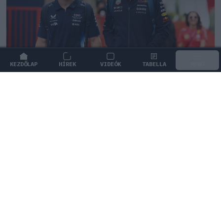
KEZDŐLAP
HÍREK
VIDEÓK
TABELLA
MENÜ
FORMA-1
/
MCLAREN
A saját protezsáltja állhat Max
Verstappen útjába a jövőben
Max Verstappen különleges tehetséget támogat, aki
akár a rivális McLarennél is kiköthet a jövőben.
0
KISS SÁNDOR
1Ó