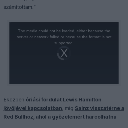
számítottam.”
This
is
a
The media could not be loaded, either because the
modal
window.
server or network failed or because the format is not
supported.
Video
Player
is
loading.
Eközben
óriási fordulat Lewis Hamilton
jövőjével kapcsolatban
, míg
Sainz visszatérne a
Red Bullhoz, ahol a győzelemért harcolhatna