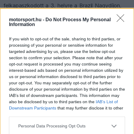
felkapaszkodott a 3. helyre a Brazil Nagydíjon,
Lando Norris és Andrea
Kimi Antonelli
mögé. A
motorsport.hu -
Do Not Process My Personal
friss lágy gumin végrehajtott hajrával megelőzte
Information
George Russellt, majd néhány körön át DRS-
If you wish to opt-out of the sale, sharing to third parties, or
távolságban loholt Antonelli mögött, de nem talált
processing of your personal or sensitive information for
targeted advertising by us, please use the below opt-out
rést, sőt igazán komoly támadást sem tudott
section to confirm your selection. Please note that after your
indítani.
opt-out request is processed you may continue seeing
interest-based ads based on personal information utilized by
us or personal information disclosed to third parties prior to
Arra a kérdésre, mennyivel lett jobb az autó a Q1-
your opt-out. You may separately opt-out of the further
es kieséshez képest, így felelt: „Igen, fényévekkel
disclosure of your personal information by third parties on the
IAB’s list of downstream participants. This information may
jobb volt, az biztos. Nagyon erős versenyünk
also be disclosed by us to third parties on the
IAB’s List of
volt, szerintem sokkal jobb tempóval.”
Downstream Participants
that may further disclose it to other
third parties.
Please note that this website/app uses one or more Google
Personal Data Processing Opt Outs
services and may gather and store information including but
The media could not be loaded, either because