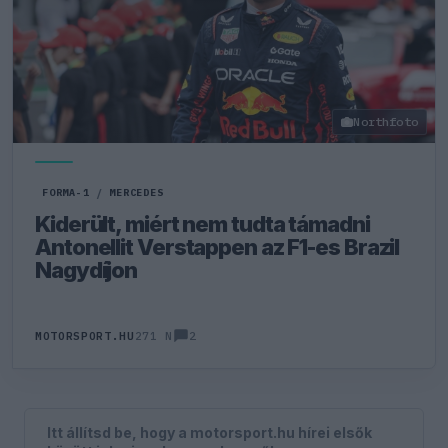
Northfoto
FORMA-1
/
MERCEDES
Kiderült, miért nem tudta támadni
Antonellit Verstappen az F1-es Brazil
Nagydíjon
2
MOTORSPORT.HU
271 N
Itt állítsd be, hogy a motorsport.hu hírei elsők