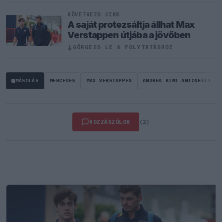
KÖVETKEZŐ CIKK
A saját protezsáltja állhat Max
Verstappen útjába a jövőben
↓
GÖRGESS LE A FOLYTATÁSHOZ
MÁSOLÁS
MERCEDES
MAX VERSTAPPEN
ANDREA KIMI ANTONELLI
HOZZÁSZÓLOK
(2)