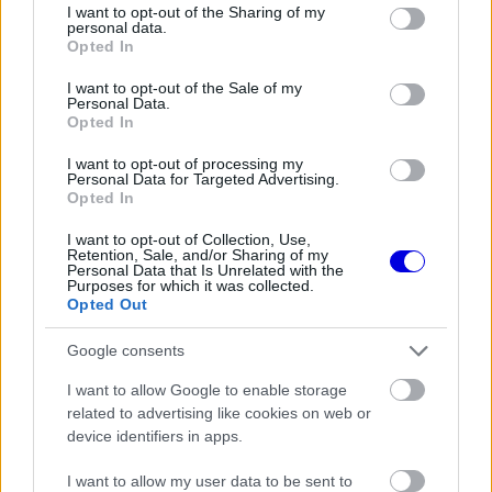
This
not limited to your visit or usage behaviour. You may click to
I want to opt-out of the Sharing of my
the server or network failed or because the format
personal data.
grant or deny consent to Google and its third-party tags to
is
is not supported.
Opted In
use your data for below specified purposes in below Google
Video
a
Player
consent section.
I want to opt-out of the Sale of my
is
loading.
Personal Data.
modal
Opted In
window.
I want to opt-out of processing my
Personal Data for Targeted Advertising.
Opted In
I want to opt-out of Collection, Use,
Retention, Sale, and/or Sharing of my
Részletezte, hogy a hűvösebb idő és a beállítások
Personal Data that Is Unrelated with the
Purposes for which it was collected.
is javítottak a helyzetükön: „Szerintem kicsit
Opted Out
hűvösebb volt az idő, ami talán segített. Az autó
Google consents
is jobbnak tűnt. Még a keményen összeszedett
I want to allow Google to enable storage
defekttel együtt is, hogy visszaestem utolsónak,
related to advertising like cookies on web or
majd a közepesen gyorsan visszajöttünk a
device identifiers in apps.
mezőnyben. És a végén jó stratégiát
I want to allow my user data to be sent to