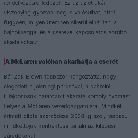
rendelkezésre fedezet. Ez az üzlet akár
viszonylag gyorsan meg is valósulhat, attól
függően, milyen ütemben sikerül elhárítani a
bajnoksággal és a cserével kapcsolatos apróbb
akadályokat.”
A McLaren valóban akarhatja a cserét
Bár Zak Brown többször hangoztatta, hogy
elégedett a jelenlegi párosával, a bahreini
tulajdonosok határozott akarata komoly nyomást
helyez a McLaren vezérigazgatójára. Mindkét
érintett pilóta szerződése 2028-ig szól, ráadásul
mindkettőjük kontraktusa tartalmaz kilépési
záradékokat.