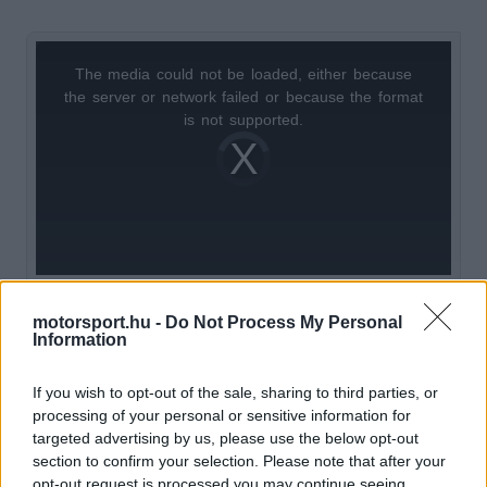
The media could not be loaded, either because
This
the server or network failed or because the format
is
is not supported.
Video
a
Player
is
loading.
modal
window.
motorsport.hu -
Do Not Process My Personal
Ráadásul a Red Bull társtulajdonosa, Mark
Information
Mateschitz a hírek szerint szeretné megszakítani a
If you wish to opt-out of the sale, sharing to third parties, or
kapcsolatot a holland pilótával, amiért az nem
processing of your personal or sensitive information for
hajlandó elkötelezni magát a csapat mellett 2027-
targeted advertising by us, please use the below opt-out
section to confirm your selection. Please note that after your
re. Verstappen nyitva tartja a kapukat, a McLaren
opt-out request is processed you may continue seeing