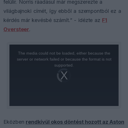
felülír. Norris ráadásul már megszerezte a
világbajnoki címét, így ebből a szempontból ez a
kérdés már kevésbé számít.” - idézte az
F1
Oversteer
.
This
is
a
The media could not be loaded, either because the
modal
window.
server or network failed or because the format is not
supported.
Video
Player
is
loading.
Eközben
rendkívül okos döntést hozott az Aston