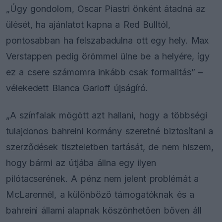
„Úgy gondolom, Oscar Piastri önként átadná az
ülését, ha ajánlatot kapna a Red Bulltól,
pontosabban ha felszabadulna ott egy hely. Max
Verstappen pedig örömmel ülne be a helyére, így
ez a csere számomra inkább csak formalitás” –
vélekedett Bianca Garloff újságíró.
„A színfalak mögött azt hallani, hogy a többségi
tulajdonos bahreini kormány szeretné biztosítani a
szerződések tiszteletben tartását, de nem hiszem,
hogy bármi az útjába állna egy ilyen
pilótacserének. A pénz nem jelent problémát a
McLarennél, a különböző támogatóknak és a
bahreini állami alapnak köszönhetően bőven áll