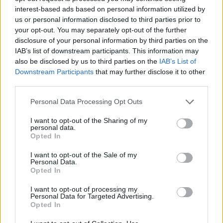
pedig élénk érdeklődést mutat iránta.
interest-based ads based on personal information utilized by
us or personal information disclosed to third parties prior to
your opt-out. You may separately opt-out of the further
EZEKET IS AJÁNLJUK
disclosure of your personal information by third parties on the
IAB’s list of downstream participants. This information may
also be disclosed by us to third parties on the
IAB’s List of
Downstream Participants
that may further disclose it to other
FORMA-1
third parties.
Rendkívül okos döntést hozott az
Aston Martin az F1-ben
Please note that this website/app uses one or more Google
Personal Data Processing Opt Outs
services and may gather and store information including but
not limited to your visit or usage behaviour. You may click to
I want to opt-out of the Sharing of my
personal data.
grant or deny consent to Google and its third-party tags to
Opted In
use your data for below specified purposes in below Google
FORMA-1
Óriási fordulat Lewis Hamilton
consent section.
I want to opt-out of the Sale of my
jövőjével kapcsolatban
Personal Data.
Opted In
I want to opt-out of processing my
Personal Data for Targeted Advertising.
FORMA-1
Opted In
Óriási átalakulás a Ferrarinál,
miközben baljós árnyak vetülnek a