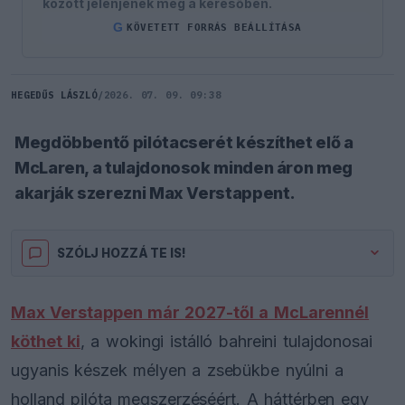
között jelenjenek meg a keresőben.
G
KÖVETETT FORRÁS BEÁLLÍTÁSA
HEGEDŰS LÁSZLÓ
/
2026. 07. 09. 09:38
Megdöbbentő pilótacserét készíthet elő a
McLaren, a tulajdonosok minden áron meg
akarják szerezni Max Verstappent.
SZÓLJ HOZZÁ TE IS!
Max Verstappen már 2027-től a McLarennél
köthet ki
, a wokingi istálló bahreini tulajdonosai
ugyanis készek mélyen a zsebükbe nyúlni a
holland pilóta megszerzéséért. A háttérben egy