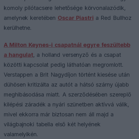
komoly pilótacsere lehetősége körvonalazódik,
amelynek keretében
Oscar Piastri
a Red Bullhoz
kerülhetne.
A Milton Keynes-i csapatnál egyre feszültebb
a hangulat
, a holland versenyző és a csapat
közötti kapcsolat pedig láthatóan megromlott.
Verstappen a Brit Nagydíjon történt kiesése után
dühösen kritizálta az autót a hátsó szárny újabb
meghibásodása miatt. A szerződésében szereplő
kilépési záradék a nyári szünetben aktívvá válik,
mivel ekkorra már biztosan nem áll majd a
világbajnoki tabella első két helyének
valamelyikén.