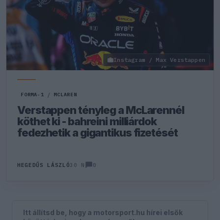
Instagram / Max Verstappen
FORMA-1
/
MCLAREN
Verstappen tényleg a McLarennél
köthet ki - bahreini milliárdok
fedezhetik a gigantikus fizetését
0
HEGEDŰS LÁSZLÓ
30 N
Itt állítsd be, hogy a motorsport.hu hírei elsők