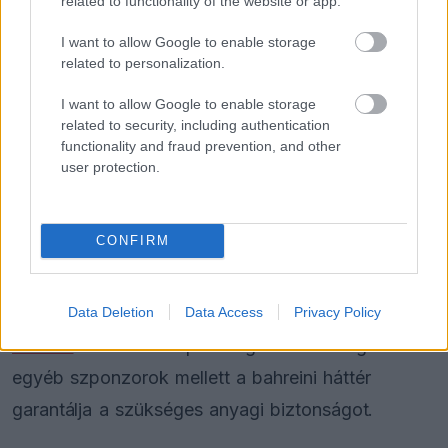
related to functionality of the website or app.
I want to allow Google to enable storage
related to personalization.
I want to allow Google to enable storage
related to security, including authentication
functionality and fraud prevention, and other
Egyre több a pletyka
user protection.
Az anyagiak egyáltalán nem jelentenek akadályt a
CONFIRM
McLaren
számára, mivel a többségi tulajdonos
Mumtalakat, vagyis a bahreini állami alap
bármilyen összeget hajlandó mozgósítani. Az
F1-
Data Deletion
Data Access
Privacy Policy
Insider
szerint a csapat mögött álló Google és
egyéb szponzorok mellett a bahreini háttér
garantálja a szükséges anyagi biztonságot.