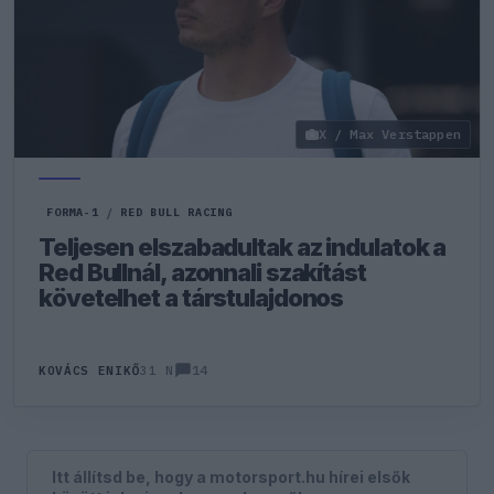
X / Max Verstappen
FORMA-1
/
RED BULL RACING
Teljesen elszabadultak az indulatok a
Red Bullnál, azonnali szakítást
követelhet a társtulajdonos
14
KOVÁCS ENIKŐ
31 N
Itt állítsd be, hogy a motorsport.hu hírei elsők