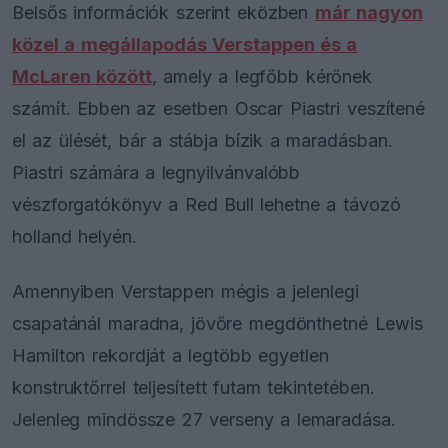
Belsős információk szerint eközben
már nagyon
közel a megállapodás Verstappen és a
McLaren között
, amely a legfőbb kérőnek
számít. Ebben az esetben Oscar Piastri veszítené
el az ülését, bár a stábja bízik a maradásban.
Piastri számára a legnyilvánvalóbb
vészforgatókönyv a Red Bull lehetne a távozó
holland helyén.
Amennyiben Verstappen mégis a jelenlegi
csapatánál maradna, jövőre megdönthetné Lewis
Hamilton rekordját a legtöbb egyetlen
konstruktőrrel teljesített futam tekintetében.
Jelenleg mindössze 27 verseny a lemaradása.