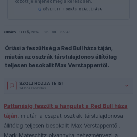
között jelenjenek meg a keresőben.
G
KÖVETETT FORRÁS BEÁLLÍTÁSA
KOVÁCS ENIKŐ
/
2026. 07. 08. 06:45
Óriási a feszültség a Red Bull háza táján,
miután az osztrák társtulajdonos állítólag
teljesen besokallt Max Verstappentől.
SZÓLJ HOZZÁ TE IS!
14 hozzászólás.
Pattanásig feszült a hangulat a Red Bull háza
táján
, miután a csapat osztrák társtulajdonosa
állítólag teljesen besokallt Max Verstappentől.
Mark Mateschitz olyannyira nehezményezi a