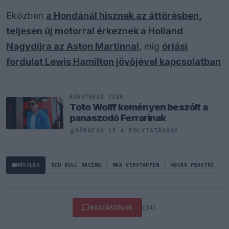
Eközben
a Hondánál hisznek az áttörésben,
teljesen új motorral érkeznek a Holland
Nagydíjra az Aston Martinnal
, míg
óriási
fordulat Lewis Hamilton jövőjével kapcsolatban
KÖVETKEZŐ CIKK
Toto Wolff keményen beszólt a
panaszodó Ferrarinak
↓
GÖRGESS LE A FOLYTATÁSHOZ
MÁSOLÁS
RED BULL RACING
MAX VERSTAPPEN
OSCAR PIASTRI
F
HOZZÁSZÓLOK
(14)