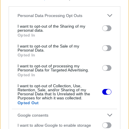
third parties.
ajánlatot tettek.
Please note that this website/app uses one or more Google
Personal Data Processing Opt Outs
services and may gather and store information including but
EZEKET IS AJÁNLJUK
not limited to your visit or usage behaviour. You may click to
I want to opt-out of the Sharing of my
personal data.
grant or deny consent to Google and its third-party tags to
Opted In
use your data for below specified purposes in below Google
FORMA-1
A Hondánál hisznek az áttörésben,
consent section.
I want to opt-out of the Sale of my
teljesen új motorral érkeznek a
Personal Data.
Holland Nagydíjra az Aston
Opted In
Martinnal
I want to opt-out of processing my
Personal Data for Targeted Advertising.
Opted In
FORMA-1
Óriási fordulat Lewis Hamilton
I want to opt-out of Collection, Use,
jövőjével kapcsolatban
Retention, Sale, and/or Sharing of my
Personal Data that Is Unrelated with the
Purposes for which it was collected.
Opted Out
Google consents
FORMA-1
Fontos kulcsembert csábított át
I want to allow Google to enable storage
riválisától a Red Bull