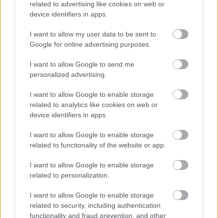
related to advertising like cookies on web or
device identifiers in apps.
I want to allow my user data to be sent to
Sok pénzt fizetnének
Google for online advertising purposes.
I want to allow Google to send me
A hírek szerint a
Red Bull
6,9 millió fontot
personalized advertising.
(körülbelül 3,2 milliárd forintot) ajánlott fel
I want to allow Google to enable storage
Verstappennek, ha lemond a távozási jogáról, ám
related to analytics like cookies on web or
ő ezt visszautasította. Ez a döntés háborította fel
device identifiers in apps.
a cégalapító Dietrich Mateschitz fiát, aki emiatt
I want to allow Google to enable storage
related to functionality of the website or app.
már a szakítást fontolgatja.
I want to allow Google to enable storage
A vezetőségben azonban nincs egyetértés a
related to personalization.
kérdésben, mivel Oliver Mintzlaff ügyvezető
I want to allow Google to enable storage
igazgató teljesen más állásponton van, és
related to security, including authentication
functionality and fraud prevention, and other