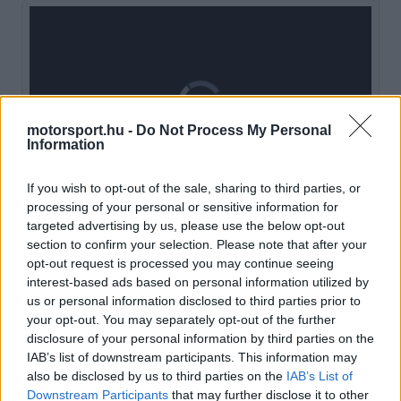
Video
Player
is
loading.
motorsport.hu -
Do Not Process My Personal
Information
If you wish to opt-out of the sale, sharing to third parties, or
Loaded
:
Pause
Unmute
Picture-
Fullscreen
0%
in-
processing of your personal or sensitive information for
Picture
targeted advertising by us, please use the below opt-out
A
Planet F1
beszámolója szerint a holland
section to confirm your selection. Please note that after your
opt-out request is processed you may continue seeing
versenyző a múlt hónapban Ausztriába repült,
interest-based ads based on personal information utilized by
us or personal information disclosed to third parties prior to
hogy tárgyaljon a többségi tulajdonos Chalerm
your opt-out. You may separately opt-out of the further
Yoovidhyával, valamint Mateschitzcel. A csapat
disclosure of your personal information by third parties on the
IAB’s list of downstream participants. This information may
mindenképpen garanciát akart kapni a folytatásra,
also be disclosed by us to third parties on the
IAB’s List of
ezért még a kilépési záradék kivásárlására is
Downstream Participants
that may further disclose it to other