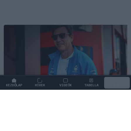
KEZDŐLAP
HÍREK
VIDEÓK
TABELLA
MENÜ
FORMA-1
/
MERCEDES
Toto Wolff keményen beszólt a
panaszodó Ferrarinak
Toto Wolff szerint a Ferrari alaptalanul panaszkodik a