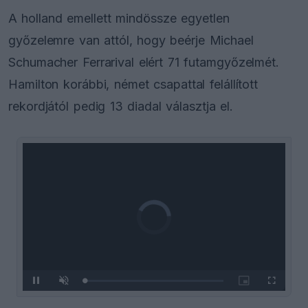
A holland emellett mindössze egyetlen
győzelemre van attól, hogy beérje Michael
Schumacher Ferrarival elért 71 futamgyőzelmét.
Hamilton korábbi, német csapattal felállított
rekordjától pedig 13 diadal választja el.
Video
Player
is
loading.
Loaded
:
Pause
Unmute
Picture-
Fullscreen
0%
in-
Picture