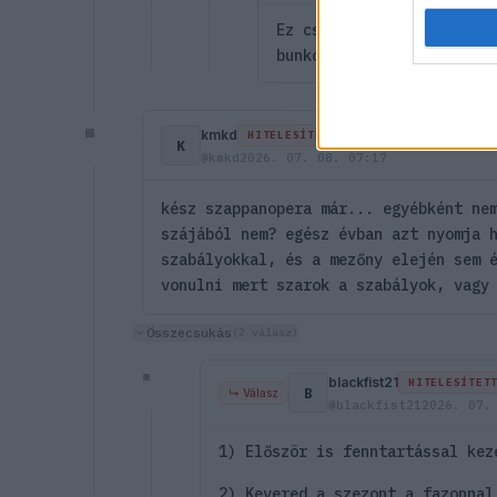
Ez csak egy troll, direk
bunkót, felesleges vele 
kmkd
HITELESÍTETT
K
@kmkd
2026. 07. 08. 07:17
kész szappanopera már... egyébként ne
szájából nem? egész évban azt nyomja 
szabályokkal, és a mezőny elején sem 
vonulni mert szarok a szabályok, vagy
Összecsukás
(2 válasz)
blackfist21
HITELESÍTET
B
↳ Válasz
@blackfist21
2026. 07.
1) Először is fenntartással kez
2) Kevered a szezont a fazonnal