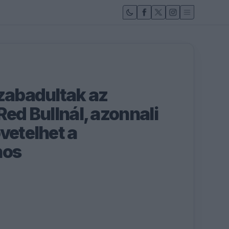
szabadultak az
Red Bullnál, azonnali
vetelhet a
nos