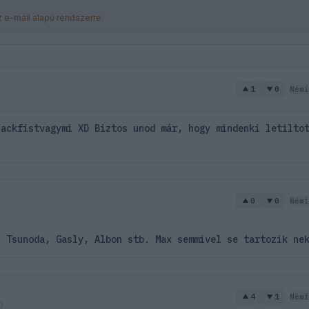
z e-mail alapú rendszerre.
1
0
Némí
lackfistvagymi XD Biztos unod már, hogy mindenki letilto
0
0
Némí
. Tsunoda, Gasly, Albon stb. Max semmivel se tartozik ne
4
1
Némí
)