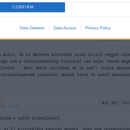
CONFIRM
t ír butaságokat, mert ezt élvezi. Régen némítottam már 
vitatkozni.
Data Deletion
Data Access
Privacy Policy
3
4
Némí
m azért, de ha máshova szerződik azzal kicsit segget csi
hogy nem a versenyképesség hiányával van baja, hanem mag
élvezné... most akkor valójában mi is van?! vissza akaro
 versenyképesebb csapatnál akarok lenni és azért panaszk
T
4
2
Némí
 08. 07:45
elném a sajtó értesüléseit.
: az F1 kritizálása kapcsán mondta, hogy nem versenyképe