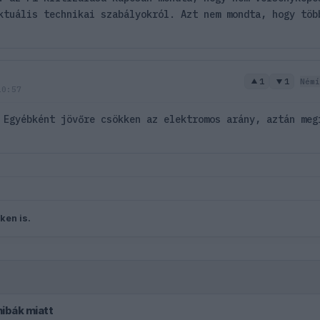
ktuális technikai szabályokról. Azt nem mondta, hogy töb
1
1
Némí
10:57
 Egyébként jövőre csökken az elektromos arány, aztán meg
ken is.
hibák miatt