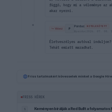
függő, hogy mi a véleménye az a
akar nyerni.
Párduc
HITELESÍTETT
P
↳ Válasz
@parduc
2026. 07. 08. 
Életveszélyes autóval induljon?
Tehát emiatt maradhat.
Friss tartalmakért kövessetek minket a Google Híre
FRISS HÍREK
Keményen bírálják a Red Bullt a folyamatos 
1