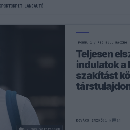
SPORTOK
PIT LANE
AUTÓ
FORMA-1
/
RED BULL RACING
Teljesen el
indulatok a 
szakítást kö
társtulajdo
14
KOVÁCS ENIKŐ
31 N
X / Max Verstappen