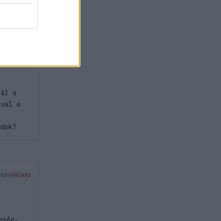
a
tás
Válasz
nál a
ával a
k
odok?
tás
Válasz
sség-