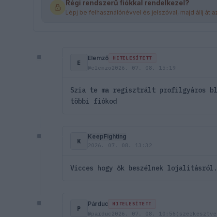
Régi rendszerű fiókkal rendelkezel?
Lépj be felhasználónévvel és jelszóval, majd állj át a
Elemző
HITELESÍTETT
E
@elemzo
2026. 07. 08. 15:19
Szia te ma regisztrált profilgyáros b
többi fiókod
KeepFighting
K
2026. 07. 08. 13:32
Vicces hogy ők beszélnek lojalitásról
Párduc
HITELESÍTETT
P
@parduc
2026. 07. 08. 10:56
(szerkesztve