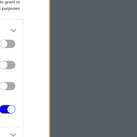
to grant or
ed purposes
tás
Válasz
milliós
tás
Válasz
érdés
szélni.
tás
Válasz
hozzá.
ató, egy