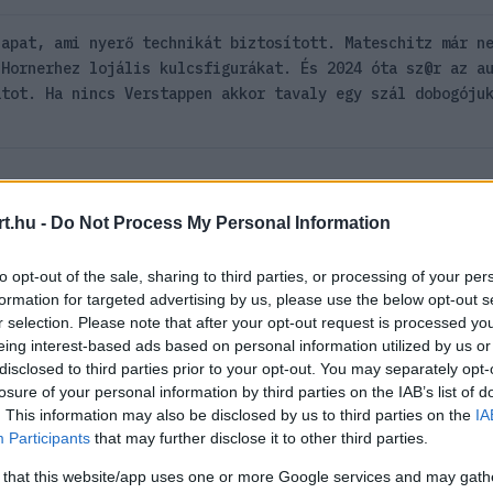
sapat, ami nyerő technikát biztosított. Mateschitz már n
 Hornerhez lojális kulcsfigurákat. És 2024 óta sz@r az a
atot. Ha nincs Verstappen akkor tavaly egy szál dobogóju
t.hu -
Do Not Process My Personal Information
0
3
Némí
11:11
to opt-out of the sale, sharing to third parties, or processing of your per
r pont miatta és a családja miatt lépett le ?:DDD
formation for targeted advertising by us, please use the below opt-out s
r selection. Please note that after your opt-out request is processed y
eing interest-based ads based on personal information utilized by us or
disclosed to third parties prior to your opt-out. You may separately opt-
21
HITELESÍTETT
0
0
Némí
losure of your personal information by third parties on the IAB’s list of
ist21
2026. 07. 08. 11:41
. This information may also be disclosed by us to third parties on the
IA
Participants
that may further disclose it to other third parties.
2. után elvesztetted a munkád, de nem az F1-es témákban 
rtási hajlamaidat.
 that this website/app uses one or more Google services and may gath