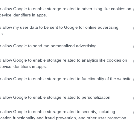
kér, de ez forditva is igaz, mindenki veszit ha éppen ni
o allow Google to enable storage related to advertising like cookies on
nak , és a végén magukra haragitják a csapatot .
evice identifiers in apps.
o allow my user data to be sent to Google for online advertising
s.
T
1
1
Némí
 08. 11:28
to allow Google to send me personalized advertising.
ester meg Elemző néven ennyi légből kapott butaságot ír 
o allow Google to enable storage related to analytics like cookies on
zichológiai háttere, hogy a névválasztás kompenzáció.
evice identifiers in apps.
o allow Google to enable storage related to functionality of the website
er
HITELESÍTETT
1
1
Némí
er
2026. 07. 08. 12:58
o allow Google to enable storage related to personalization.
o allow Google to enable storage related to security, including
cation functionality and fraud prevention, and other user protection.
ighting
0
2
Némí
 07. 08. 13:34