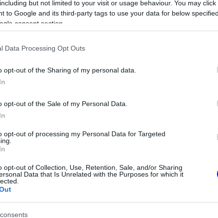
including but not limited to your visit or usage behaviour. You may click 
 to Google and its third-party tags to use your data for below specifi
ogle consent section.
0
1
Némí
13:01
l Data Processing Opt Outs
k a vezetőségnek , nélkülük nem lenne 4 VB cime, meg 80 
o opt-out of the Sharing of my personal data.
In
0
0
Némí
o opt-out of the Sale of my Personal Data.
In
ás. Ha egy pilóta egy jobb csapathoz szerződhet, akkor k
tveszélyes autót biztosítanak neki, addig nincs miről be
to opt-out of processing my Personal Data for Targeted
ing.
In
o opt-out of Collection, Use, Retention, Sale, and/or Sharing
1
1
Némí
ersonal Data that Is Unrelated with the Purposes for which it
lected.
Out
m elég , hogy tönkretették a csapatot, még rapliznak is 
m akarja Maxit leigazolni , ez a viselkedés nem elfogadh
consents