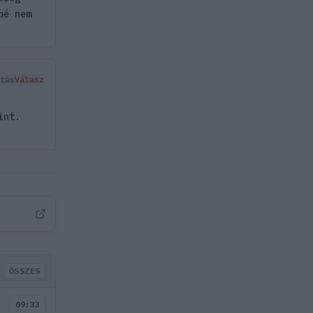
bé nem
tás
Válasz
int.
ÖSSZES
09:33