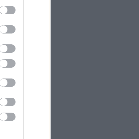
ncsenek
tás
Válasz
le.
tás
Válasz
tás
Válasz