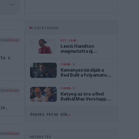
LEGFRISSEBB
tás
Válasz
PIT LANE
Lewis Hamilton
megmutatta új
kiskutyáját
tta a
FORMA-1
Keményen bírálják a
Red Bullt a folyamatos
hibák miatt
FORMA-1
tás
Válasz
Ketyeg az óra a Red
Bullnál Max Verstappen
kilépési záradéka miatt
kik.
→
ÖSSZES FRISS HÍR
tás
Válasz
HIRDETÉS