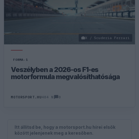
X / Scuderia Ferrari
FORMA-1
Veszélyben a 2026-os F1-es
motorformula megvalósíthatósága
0
MOTORSPORT.HU
484 N
Itt állítsd be, hogy a motorsport.hu hírei elsők
között jelenjenek meg a keresőben.