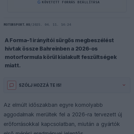
G
KÖVETETT FORRÁS BEÁLLÍTÁSA
MOTORSPORT.HU
/
2025. 04. 11. 14:24
A Forma–1 irányítói sürgős megbeszélést
hívtak össze Bahreinben a 2026-os
motorformula körül kialakult feszültségek
miatt.
SZÓLJ HOZZÁ TE IS!
Az elmúlt időszakban egyre komolyabb
aggodalmak merültek fel a 2026-ra tervezett új
erőforrásokkal kapcsolatban, miután a gyártók
első mérési eredményei jelentős