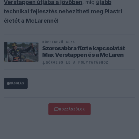
Verstappen útjába a jövőben
, míg
újabb
technikai fejlesztés nehezítheti meg Piastri
életét a McLarennél
KÖVETKEZŐ CIKK
Szorosabbra fűzte kapcsolatát
Max Verstappen és a McLaren
↓
GÖRGESS LE A FOLYTATÁSHOZ
MÁSOLÁS
HOZZÁSZÓLOK