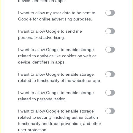
device identifiers in apps.
komoly lemaradás körvonalazódik, ráadásul az
I want to allow my user data to be sent to
egyik gyártó által választott bioüzemanyag-
Google for online advertising purposes.
megoldás jelentősen alulmarad a többiek által
I want to allow Google to send me
preferált szintetikus üzemanyaggal szemben.
personalized advertising.
I want to allow Google to enable storage
EZEKET IS AJÁNLJUK
related to analytics like cookies on web or
device identifiers in apps.
FORMA-1
I want to allow Google to enable storage
A saját protezsáltja állhat Max
related to functionality of the website or app.
Verstappen útjába a jövőben
I want to allow Google to enable storage
related to personalization.
FORMA-1
I want to allow Google to enable storage
Újabb technikai fejlesztés
related to security, including authentication
nehezítheti meg Piastri életét a
McLarennél
functionality and fraud prevention, and other
user protection.