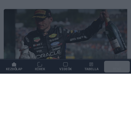
KEZDŐLAP
HÍREK
VIDEÓK
TABELLA
MENÜ
FORMA-1
/
MCLAREN
Szorosabbra fűzte kapcsolatát Max
Verstappen és a McLaren
Max Verstappen szerint a 15 éves Dries van
Langendonck minden adottsággal rendelkezik ahhoz,
hogy eljusson a Forma–1-ig.