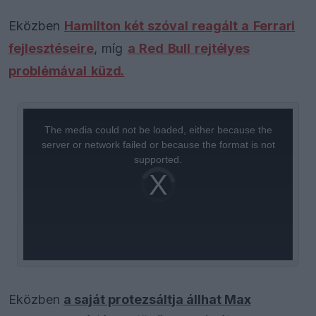
Eközben
Hamilton két szóval reagált a Ferrari
fejlesztéseire
, míg
a Red Bull rejtélyes
problémával küzd.
This
is
a
The media could not be loaded, either because the
modal
window.
server or network failed or because the format is not
supported.
Video
Player
is
loading.
Eközben
a saját protezsáltja állhat Max