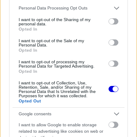
egyensúlytalanságokat eredményezhet.
Please note that this website/app uses one or more Google
Personal Data Processing Opt Outs
services and may gather and store information including but
not limited to your visit or usage behaviour. You may click to
I want to opt-out of the Sharing of my
personal data.
grant or deny consent to Google and its third-party tags to
Opted In
The media could not be loaded, either because
use your data for below specified purposes in below Google
This
the server or network failed or because the format
consent section.
I want to opt-out of the Sale of my
is
Personal Data.
is not supported.
Opted In
Video
a
Player
is
loading.
I want to opt-out of processing my
modal
Personal Data for Targeted Advertising.
Opted In
window.
I want to opt-out of Collection, Use,
Retention, Sale, and/or Sharing of my
Personal Data that Is Unrelated with the
Purposes for which it was collected.
Opted Out
Az öt motorgyártó közül mindössze egyetlen
Google consents
szereplő tűnik megfelelő helyzetben, míg egy
másik fejlesztéseiről szinte semmilyen információ
I want to allow Google to enable storage
related to advertising like cookies on web or
nem szivárgott ki. A fennmaradó három esetében