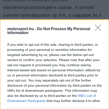
teljesítménykülönbségekre utalnak. A pénteki
bahreini tanácskozáson az FIA, a csapatok és a
motorgyártók képviselői a V10-es motorok
motorsport.hu -
Do Not Process My Personal
esetleges visszatérése mellett számos egyéb
Information
sürgető kérdést is megvitatnak.
If you wish to opt-out of the sale, sharing to third parties, or
processing of your personal or sensitive information for
A megbeszélés hátterében meghúzódó
targeted advertising by us, please use the below opt-out
feszültségeket jól érzékelteti, hogy Robert Reid,
section to confirm your selection. Please note that after your
opt-out request is processed you may continue seeing
az FIA sportigazgató-helyettese egy nappal a
interest-based ads based on personal information utilized by
találkozó előtt benyújtotta lemondását. A kritikus
us or personal information disclosed to third parties prior to
your opt-out. You may separately opt-out of the further
helyzetet elsősorban a már évekkel ezelőtt
disclosure of your personal information by third parties on the
rögzített, 50-50 százalékos elektromos és
IAB’s list of downstream participants. This information may
also be disclosed by us to third parties on the
IAB’s List of
belsőégésű motor teljesítményfelosztása okozza,
Downstream Participants
that may further disclose it to other
third parties.
amely az előzetes tesztek alapján súlyos