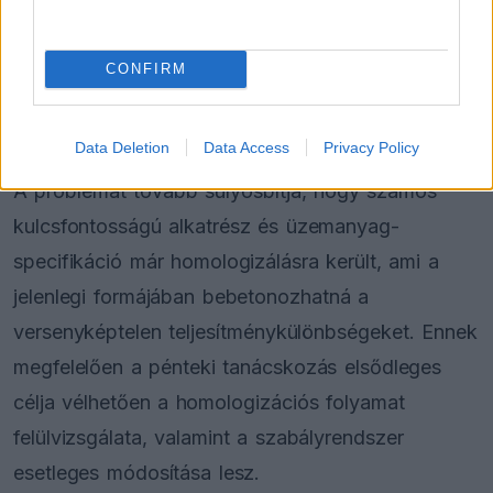
FORMA-1
CONFIRM
Radikális megoldással előzte meg a
riválisokat az Aston Martin
Data Deletion
Data Access
Privacy Policy
A problémát tovább súlyosbítja, hogy számos
kulcsfontosságú alkatrész és üzemanyag-
specifikáció már homologizálásra került, ami a
jelenlegi formájában bebetonozhatná a
versenyképtelen teljesítménykülönbségeket. Ennek
megfelelően a pénteki tanácskozás elsődleges
célja vélhetően a homologizációs folyamat
felülvizsgálata, valamint a szabályrendszer
esetleges módosítása lesz.