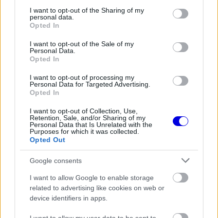
window.
services and may gather and store information including but
not limited to your visit or usage behaviour. You may click to
I want to opt-out of the Sharing of my
personal data.
grant or deny consent to Google and its third-party tags to
Opted In
use your data for below specified purposes in below Google
consent section.
I want to opt-out of the Sale of my
„A mi delfinezésünk rosszabb, mert a
Personal Data.
Opted In
kanyarokban és a magas sebességű szekciókban
I want to opt-out of processing my
is fellép, és látható, hol veszítünk a
Personal Data for Targeted Advertising.
Opted In
teljesítményünkből. Ha megnézzük Ausztráliát, azt
I want to opt-out of Collection, Use,
látjuk, hogy az 1-es és a 2-es szektorban is
Retention, Sale, and/or Sharing of my
Personal Data that Is Unrelated with the
versenyképesek vagyunk.”
Purposes for which it was collected.
Opted Out
EZEKET IS AJÁNLJUK
Google consents
I want to allow Google to enable storage
related to advertising like cookies on web or
FORMA-1
Döbbenetes adatgyűjtéssel
device identifiers in apps.
döntött a Ferrari Sainz és Ricciardo
között