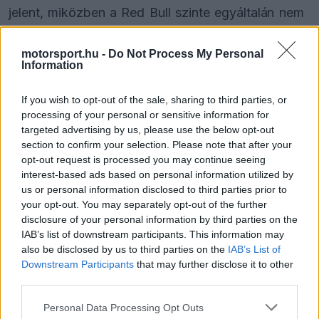
jelent, miközben a Red Bull szinte egyáltalán nem
delfinezik, a Ferrari pedig kevésbé.
motorsport.hu -
Do Not Process My Personal
Information
A sorozatban nyolc konstruktőri győzelmet
gyűjtő istálló csapatfőnöke, Toto Wolff azt
If you wish to opt-out of the sale, sharing to third parties, or
processing of your personal or sensitive information for
mondta, sokat segítene, ha megoldhatnák a
targeted advertising by us, please use the below opt-out
delfinezést, 1 másodpercet viszont nem
section to confirm your selection. Please note that after your
opt-out request is processed you may continue seeing
nyernének „csodával határos módon”.
interest-based ads based on personal information utilized by
us or personal information disclosed to third parties prior to
your opt-out. You may separately opt-out of the further
disclosure of your personal information by third parties on the
The media could not be loaded, either because
This
IAB’s list of downstream participants. This information may
the server or network failed or because the format
also be disclosed by us to third parties on the
IAB’s List of
is
is not supported.
Downstream Participants
that may further disclose it to other
Video
a
Player
third parties.
is
loading.
modal
Please note that this website/app uses one or more Google
Personal Data Processing Opt Outs