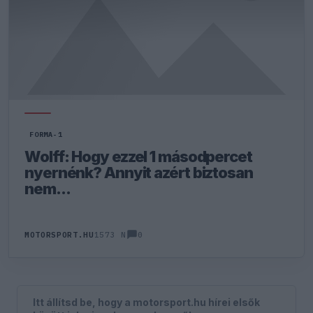
FORMA-1
Wolff: Hogy ezzel 1 másodpercet
nyernénk? Annyit azért biztosan
nem...
0
MOTORSPORT.HU
1573 N
Itt állítsd be, hogy a motorsport.hu hírei elsők