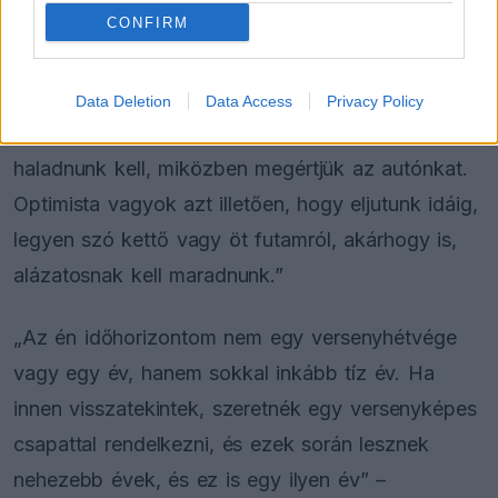
másodpercet jelentene nekünk? Nem, annyit
CONFIRM
biztosan nem.”
„De van még pár apró fejlesztés, mint például a
Data Deletion
Data Access
Privacy Policy
súly és más dolgok optimalizálása, amikkel
haladnunk kell, miközben megértjük az autónkat.
Optimista vagyok azt illetően, hogy eljutunk idáig,
legyen szó kettő vagy öt futamról, akárhogy is,
alázatosnak kell maradnunk.”
„Az én időhorizontom nem egy versenyhétvége
vagy egy év, hanem sokkal inkább tíz év. Ha
innen visszatekintek, szeretnék egy versenyképes
csapattal rendelkezni, és ezek során lesznek
nehezebb évek, és ez is egy ilyen év” –