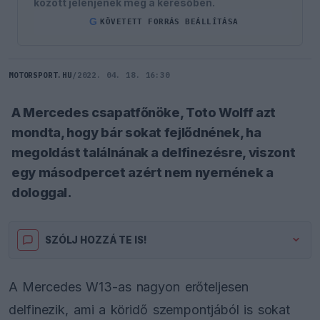
között jelenjenek meg a keresőben.
G
KÖVETETT FORRÁS BEÁLLÍTÁSA
MOTORSPORT.HU
/
2022. 04. 18. 16:30
A Mercedes csapatfőnöke, Toto Wolff azt
mondta, hogy bár sokat fejlődnének, ha
megoldást találnának a delfinezésre, viszont
egy másodpercet azért nem nyernének a
dologgal.
SZÓLJ HOZZÁ TE IS!
A Mercedes W13-as nagyon erőteljesen
delfinezik, ami a köridő szempontjából is sokat