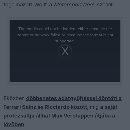
fogalmazott Wolff a
MotorsportWeek
szerint.
This
is
a
The media could not be loaded, either because the
modal
window.
server or network failed or because the format is not
supported.
Video
Player
is
loading.
Eközben
döbbenetes adatgyűjtéssel döntött a
Ferrari Sainz és Ricciardo között
, míg
a saját
protezsáltja állhat Max Verstappen útjába a
jövőben