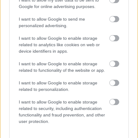
I want to allow my user data to be sent to
Google for online advertising purposes.
I want to allow Google to send me
FORMA-1
personalized advertising.
A saját protezsáltja állhat Max
Verstappen útjába a jövőben
I want to allow Google to enable storage
related to analytics like cookies on web or
device identifiers in apps.
FORMA-1
I want to allow Google to enable storage
Minden lapját egyetlen pilótára
related to functionality of the website or app.
teheti fel a Ferrari
I want to allow Google to enable storage
related to personalization.
„A 3-as szektorban viszont a 9-es, 10-es és 12-
I want to allow Google to enable storage
es kanyarokon keresztül nagyon sok időt
related to security, including authentication
functionality and fraud prevention, and other
vesztünk, majdnem egy másodpercet. Tehát a
user protection.
delfinezés megoldása csodával határos módon 1