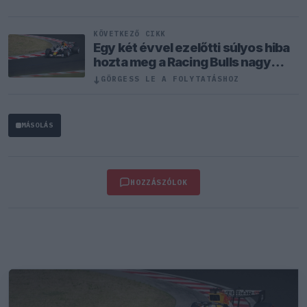
KÖVETKEZŐ CIKK
Egy két évvel ezelőtti súlyos hiba
hozta meg a Racing Bulls nagy
áttörését
↓
GÖRGESS LE A FOLYTATÁSHOZ
MÁSOLÁS
HOZZÁSZÓLOK