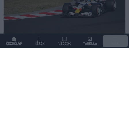
KEZDŐLAP
HÍREK
VIDEÓK
TABELLA
MENÜ
FORMA-1
/
RACING BULLS
Egy két évvel ezelőtti súlyos hiba
hozta meg a Racing Bulls nagy
áttörését
Két évvel ezelőtt Barcelonában kudarccal szembesült a
csapat, a pofonból levont tanulságok azonban idén
bőségesen megtérülnek.
0
TÖRŐ FERENC
32 P