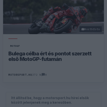
Northfoto
MOTOGP
Bulega célba ért és pontot szerzett
első MotoGP-futamán
0
MOTORSPORT.HU
272 N
Itt állítsd be, hogy a motorsport.hu hírei elsők
között jelenjenek meg a keresőben.