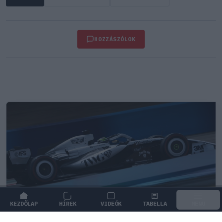
HOZZÁSZÓLOK
KEZDŐLAP
HÍREK
VIDEÓK
TABELLA
MENÜ