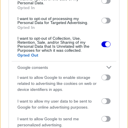
Personal Data.
window.
Opted In
I want to opt-out of processing my
Personal Data for Targeted Advertising.
Opted In
"Egyértelműen jobb napom volt, mint szombaton"
I want to opt-out of Collection, Use,
Retention, Sale, and/or Sharing of my
- mondta Bulega, majd kitért arra is, hogy a
Personal Data that Is Unrelated with the
Purposes for which it was collected.
sprintversenyben kezdőként elkövetett hibája
Opted Out
miatt csak néhány kört tudott teljesíteni. "A cél az
Google consents
volt, hogy befejezzem a versenyt és minél több
I want to allow Google to enable storage
tapasztalatot gyűjtsek, miközben folyamatosan
related to advertising like cookies on web or
jobban megértem a motort és azokat a számtalan
device identifiers in apps.
aspektust, amelyek annyira különbözővé teszik a
I want to allow my user data to be sent to
Google for online advertising purposes.
SBK-tól. Az utolsó hat-hét körben egyáltalán nem
volt rossz a tempóm, gyorsan tudtam menni és fel
I want to allow Google to send me
personalized advertising.
is zárkóztam az előttem haladókra. Sajnos aztán