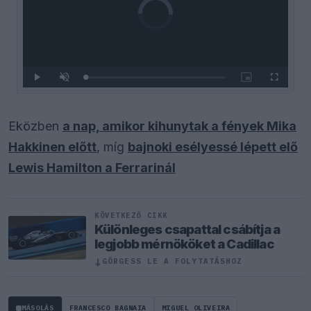
Eközben
a nap, amikor kihunytak a fények Mika
Hakkinen előtt
, míg
bajnoki esélyessé lépett elő
Lewis Hamilton a Ferrarinál
KÖVETKEZŐ CIKK
Különleges csapattal csábítja a
legjobb mérnököket a Cadillac
↓
GÖRGESS LE A FOLYTATÁSHOZ
MÁSOLÁS
FRANCESCO BAGNAIA
MIGUEL OLIVEIRA