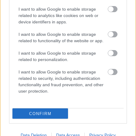
hibáztam, ami három-négy másodpercembe
I want to allow Google to enable storage
related to analytics like cookies on web or
került."
device identifiers in apps.
I want to allow Google to enable storage
EZEKET IS AJÁNLJUK
related to functionality of the website or app.
I want to allow Google to enable storage
FORMA-1
related to personalization.
A nap, amikor kihunytak a fények
Mika Hakkinen előtt
I want to allow Google to enable storage
related to security, including authentication
functionality and fraud prevention, and other
user protection.
FORMA-1
Bajnoki esélyessé lépett elő Lewis
Hamilton a Ferrarinál
CONFIRM
FORMA-1
Data Deletion
Data Access
Privacy Policy