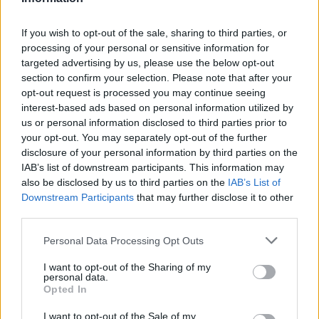
kiesése révén került be a pontszerző pozícióba.
If you wish to opt-out of the sale, sharing to third parties, or
Bulega teljesítménye alapvetően pozitív képet
processing of your personal or sensitive information for
mutatott, bár egy hibája megakadályozta abban,
targeted advertising by us, please use the below opt-out
section to confirm your selection. Please note that after your
hogy Miguel Oliveirával csatázzon a 14. helyért.
opt-out request is processed you may continue seeing
interest-based ads based on personal information utilized by
Az ötös kanyarban elkövetett tévedése értékes
us or personal information disclosed to third parties prior to
időt vett el tőle, ugyanakkor Bulega elérte fő
your opt-out. You may separately opt-out of the further
disclosure of your personal information by third parties on the
célját, hiszen a sprintverseny bukása után
IAB’s list of downstream participants. This information may
végigmenni a futamon volt a legfontosabb.
also be disclosed by us to third parties on the
IAB’s List of
Downstream Participants
that may further disclose it to other
third parties.
Please note that this website/app uses one or more Google
The media could not be loaded, either because
This
Personal Data Processing Opt Outs
services and may gather and store information including but
the server or network failed or because the format
is
not limited to your visit or usage behaviour. You may click to
I want to opt-out of the Sharing of my
is not supported.
personal data.
grant or deny consent to Google and its third-party tags to
a
Opted In
use your data for below specified purposes in below Google
modal
consent section.
I want to opt-out of the Sale of my