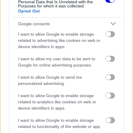
Personal Data that Is Unrelated with the
Purposes for which it was collected.
Opted Out
Google consents
FORMA-1
Titkos kísérletek a Mercedesnél,
mégis elvetették a Ferrari nagy
I want to allow Google to enable storage
trükkjét
related to advertising like cookies on web or
device identifiers in apps.
I want to allow my user data to be sent to
Ha Alex Marquez megnyeri a futamot, Marcnak
Google for online advertising purposes.
elég másodikként célba érnie
I want to allow Google to send me
personalized advertising.
Ha Alex 2.lesz, akkor Marcnak elég a 3.helyen
I want to allow Google to enable storage
célba érni
related to analytics like cookies on web or
device identifiers in apps.
Ha Alex 3.lesz, akkor Marcnak elég a 6.helyen
I want to allow Google to enable storage
célba érni
related to functionality of the website or app.