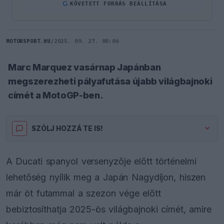
G
KÖVETETT FORRÁS BEÁLLÍTÁSA
MOTORSPORT.HU
/
2025. 09. 27. 08:06
Marc Marquez vasárnap Japánban
megszerezheti pályafutása újabb világbajnoki
címét a MotoGP-ben.
SZÓLJ HOZZÁ TE IS!
A Ducati spanyol versenyzője előtt történelmi
lehetőség nyílik meg a Japán Nagydíjon, hiszen
már öt futammal a szezon vége előtt
bebiztosíthatja 2025-ös világbajnoki címét, amire