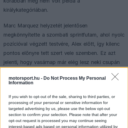
korábban még nem volt példa a
királykategóriában.
Marc Marquez helyzetét jelentősen
megkönnyítette a szombati sprintfutam, ahol nyolc
pozícióval végzett testvére, Alex előtt, így kilenc
pontos előnyre tett szert vele szemben. Ez azt
jelenti, hogy vasárnap már elég lesz neki csupán
arra figyelnie, hogy Alex ne szerezzen nála hét
motorsport.hu -
Do Not Process My Personal
ponttal többet.
Information
If you wish to opt-out of the sale, sharing to third parties, or
processing of your personal or sensitive information for
The media could not be loaded, either because
This
targeted advertising by us, please use the below opt-out
the server or network failed or because the format
is
section to confirm your selection. Please note that after your
is not supported.
opt-out request is processed you may continue seeing
Video
a
Player
interest-based ads based on personal information utilized by