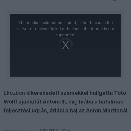
This
is
a
The media could not be loaded, either because the
modal
window.
server or network failed or because the format is not
supported.
Video
Player
is
loading.
Eközben
kikerekedett szemekkel hallgatta Toto
Wolff ajánlatát Antonelli
, míg
hiába a hatalmas
fejlesztési ugrás, óriási a baj az Aston Martinnál
KÖVETKEZŐ CIKK