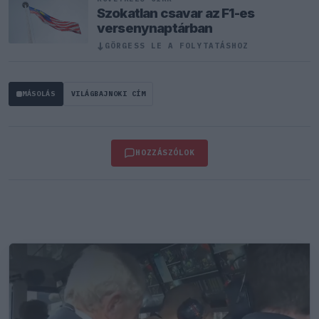
Szokatlan csavar az F1-es
versenynaptárban
↓
GÖRGESS LE A FOLYTATÁSHOZ
MÁSOLÁS
VILÁGBAJNOKI CÍM
HOZZÁSZÓLOK