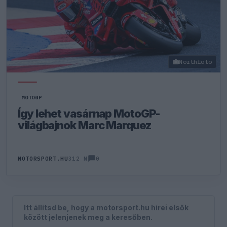
Northfoto
MOTOGP
Így lehet vasárnap MotoGP-
világbajnok Marc Marquez
0
MOTORSPORT.HU
312 N
Itt állítsd be, hogy a motorsport.hu hírei elsők
között jelenjenek meg a keresőben.