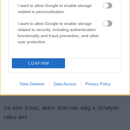
I want to allow Google to enable storage
Ha Alex 4.lesz, akkor Marcnak elég a 9.helyen
related to personalization.
célba érni
I want to allow Google to enable storage
related to security, including authentication
Ha Alex 5.lesz, akkor Marcnak elég a 10.helyen
functionality and fraud prevention, and other
célba érni
user protection.
Ha Alex 6.lesz, akkor Marcnak elég a 12.helyen
CONFIRM
célba érni
Ha Alex 7.lesz, akkor Marcnak elég a 13.helyen
Data Deletion
Data Access
Privacy Policy
célba érni
Ha Alex 8.lesz, akkor Marcnak elég a 14.helyen
célba érni