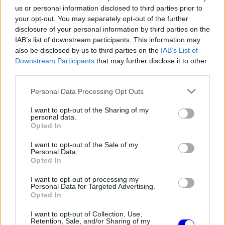
is
loading.
us or personal information disclosed to third parties prior to
modal
your opt-out. You may separately opt-out of the further
window.
disclosure of your personal information by third parties on the
IAB’s list of downstream participants. This information may
also be disclosed by us to third parties on the
IAB’s List of
Downstream Participants
that may further disclose it to other
third parties.
A matematika egyszerű:
Please note that this website/app uses one or more Google
Personal Data Processing Opt Outs
services and may gather and store information including but
EZEKET IS AJÁNLJUK
not limited to your visit or usage behaviour. You may click to
I want to opt-out of the Sharing of my
personal data.
grant or deny consent to Google and its third-party tags to
Opted In
use your data for below specified purposes in below Google
consent section.
FORMA-1
I want to opt-out of the Sale of my
Kikerekedett szemekkel hallgatta
Personal Data.
Toto Wolff ajánlatát Antonelli
Opted In
I want to opt-out of processing my
Personal Data for Targeted Advertising.
Opted In
FORMA-1
Hiába a hatalmas fejlesztési ugrás,
I want to opt-out of Collection, Use,
Retention, Sale, and/or Sharing of my
óriási a baj az Aston Martinnál