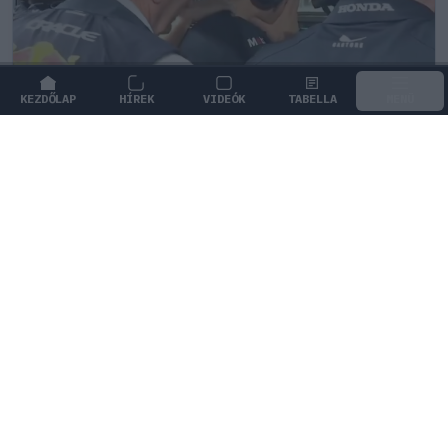
KEZDŐLAP
HÍREK
VIDEÓK
TABELLA
MENÜ
FORMA-1
/
RED BULL RACING
Megdöbbentő okok miatt nem
beszélhet a távozásáról Helmut
Marko
Helmut Marko komoly összeget kapott a Red Bulltól,
ám cserébe szigorú hallgatást kellett fogadnia a
távozásáról.
1
KISS SÁNDOR
50 P