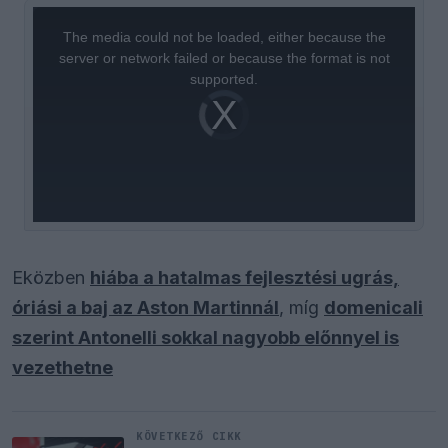
This
is
a
The media could not be loaded, either because the
modal
window.
server or network failed or because the format is not
supported.
Video
Player
is
loading.
Eközben
hiába a hatalmas fejlesztési ugrás,
óriási a baj az Aston Martinnál
, míg
domenicali
szerint Antonelli sokkal nagyobb előnnyel is
vezethetne
KÖVETKEZŐ CIKK