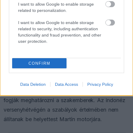
I want to allow Google to enable storage
FORMA-1
related to personalization.
Domenicali szerint Antonelli sokkal
nagyobb előnnyel is vezethetne
I want to allow Google to enable storage
related to security, including authentication
functionality and fraud prevention, and other
user protection.
FORMA-1
Hamilton állhat a Ferrari látványos
feltámadása mögött
CONFIRM
A közlemény kitért arra is, hogy a felépülés
Data Deletion
Data Access
Privacy Policy
várható időtartamát a műtét utáni napokban
fogják meghatározni a szakemberek. Az indonéz
versenyhétvégén a szabályok értelmében nem
állítanak be helyettest Martín motorjára.