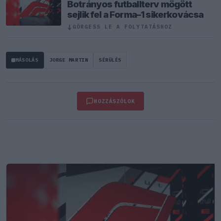
Botrányos futballterv mögött
sejlik fel a Forma–1 sikerkovácsa
↓
GÖRGESS LE A FOLYTATÁSHOZ
MÁSOLÁS
JORGE MARTIN
SÉRÜLÉS
HOZZÁSZÓLOK