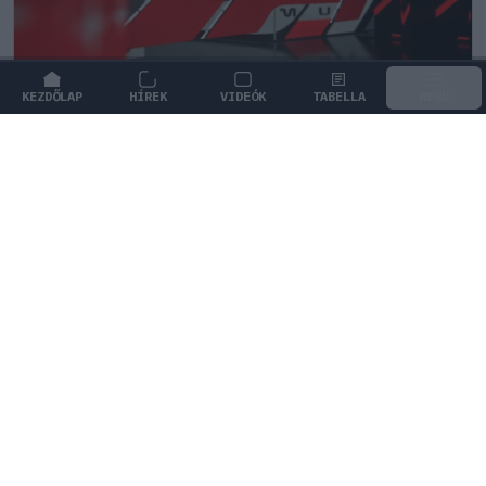
KEZDŐLAP
HÍREK
VIDEÓK
TABELLA
MENÜ
FORMA-1
Botrányos futballterv mögött sejlik
fel a Forma–1 sikerkovácsa
A Liberty Media korábbi vezére védelmébe vette a FIFA
meghiúsult kereskedelmi tervét.
0
HEGEDŰS LÁSZLÓ
23 P
KÖVETKEZŐ FUTAM
Holland Nagydíj