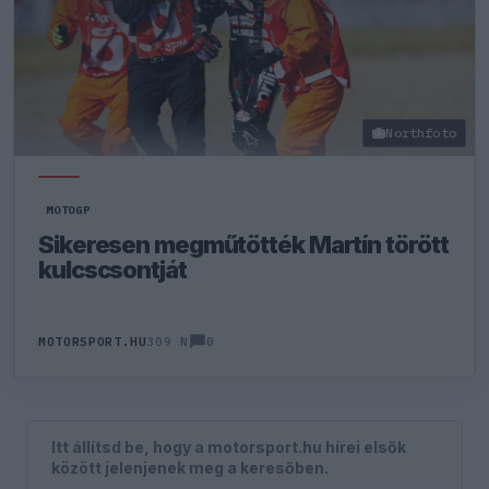
Northfoto
MOTOGP
Sikeresen megműtötték Martín törött
kulcscsontját
0
MOTORSPORT.HU
309 N
Itt állítsd be, hogy a motorsport.hu hírei elsők
között jelenjenek meg a keresőben.