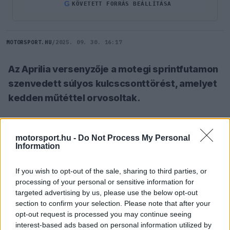
G
KÖVETETT FORRÁS BEÁLLÍTÁSA
MOTORSPORT.HU
/
2025. 09. 30. 16:17
Az Aprilia versenyzője a motegi sprintfutamon
szenvedett súlyos kulcscsonttörést, amelyet
kedden műtéttel orvosoltak.
SZÓLJ HOZZÁ TE IS!
motorsport.hu -
Do Not Process My Personal
Information
A japán hétvége sprintfutamán súlyos balesetet
If you wish to opt-out of the sale, sharing to third parties, or
szenvedett Jorge Martín már túl van a jobb
processing of your personal or sensitive information for
targeted advertising by us, please use the below opt-out
kulcscsontját érintő műtéten. Az Aprilia spanyol
section to confirm your selection. Please note that after your
versenyzője a Motegi versenypályán rendezett
opt-out request is processed you may continue seeing
interest-based ads based on personal information utilized by