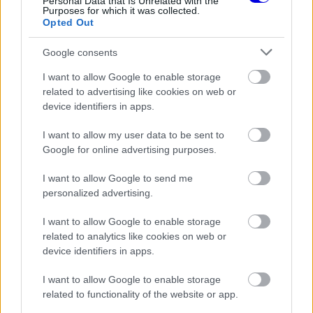
Personal Data that Is Unrelated with the
Purposes for which it was collected.
Opted Out
A spanyol pilóta nyílt törést szenvedett a japán
Google consents
sprintfutamon történt bukása során. Martín
I want to allow Google to enable storage
vasárnap visszatért Spanyolországba, ahol
related to advertising like cookies on web or
device identifiers in apps.
kedden reggel a Dexeus Egyetemi Kórházban Dr.
Xavier Mir vezetésével végezték el a törés
I want to allow my user data to be sent to
Google for online advertising purposes.
helyreállítását célzó beavatkozást.
I want to allow Google to send me
personalized advertising.
EZEKET IS AJÁNLJUK
I want to allow Google to enable storage
related to analytics like cookies on web or
FORMA-1
device identifiers in apps.
Hiába a hatalmas fejlesztési ugrás,
óriási a baj az Aston Martinnál
I want to allow Google to enable storage
related to functionality of the website or app.