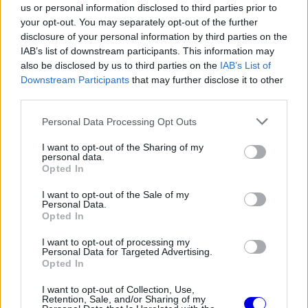
sprintverseny rajtját követően bukott, majd
us or personal information disclosed to third parties prior to
azonnal visszautazott Európába, hogy
your opt-out. You may separately opt-out of the further
disclosure of your personal information by third parties on the
megkezdődhessen a gyógykezelése.
IAB’s list of downstream participants. This information may
also be disclosed by us to third parties on the
IAB’s List of
Downstream Participants
that may further disclose it to other
Az Aprilia közleményben számolt be versenyzője
third parties.
állapotáról: "Jorge Martín jobb kulcscsontjának
Please note that this website/app uses one or more Google
Personal Data Processing Opt Outs
műtétje sikeresen lezajlott" - kezdte a csapat.
services and may gather and store information including but
not limited to your visit or usage behaviour. You may click to
I want to opt-out of the Sharing of my
personal data.
grant or deny consent to Google and its third-party tags to
Opted In
use your data for below specified purposes in below Google
The media could not be loaded, either because
This
consent section.
I want to opt-out of the Sale of my
the server or network failed or because the format
Personal Data.
is
is not supported.
Opted In
Video
a
Player
I want to opt-out of processing my
is
loading.
Personal Data for Targeted Advertising.
modal
Opted In
window.
I want to opt-out of Collection, Use,
Retention, Sale, and/or Sharing of my