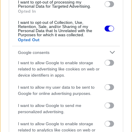
I want to opt-out of processing my
Ducati egyelőre nem erősítette meg hivatalosan.
Personal Data for Targeted Advertising.
Opted In
EZEKET IS AJÁNLJUK
I want to opt-out of Collection, Use,
Retention, Sale, and/or Sharing of my
Personal Data that Is Unrelated with the
Purposes for which it was collected.
Opted Out
FORMA-1
Francia hatalomátvételről
Google consents
suttognak a Red Bullnál
I want to allow Google to enable storage
related to advertising like cookies on web or
device identifiers in apps.
FORMA-1
A McLaren korábbi szerelője
I want to allow my user data to be sent to
kitálalt Hamilton F1-es
Google for online advertising purposes.
debütálásáról
I want to allow Google to send me
personalized advertising.
FORMA-1
Kellemetlen meglepetés érte a
I want to allow Google to enable storage
nyári szünetben a Forma–1-es
related to analytics like cookies on web or