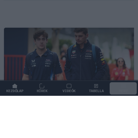
KEZDŐLAP
HÍREK
VIDEÓK
TABELLA
MENÜ
FORMA-1
/
MCLAREN
A saját protezsáltja állhat Max
Verstappen útjába a jövőben
Max Verstappen különleges tehetséget támogat, aki