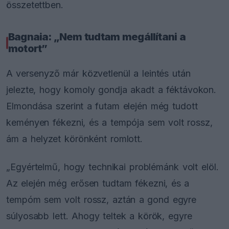
összetettben.
Bagnaia: „Nem tudtam megállítani a
motort”
A versenyző már közvetlenül a leintés után
jelezte, hogy komoly gondja akadt a féktávokon.
Elmondása szerint a futam elején még tudott
keményen fékezni, és a tempója sem volt rossz,
ám a helyzet körönként romlott.
„Egyértelmű, hogy technikai problémánk volt elöl.
Az elején még erősen tudtam fékezni, és a
tempóm sem volt rossz, aztán a gond egyre
súlyosabb lett. Ahogy teltek a körök, egyre