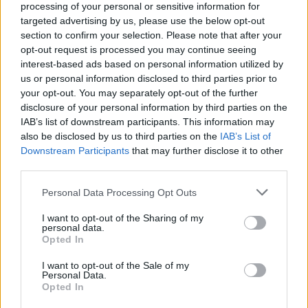
processing of your personal or sensitive information for
targeted advertising by us, please use the below opt-out
The media could not be loaded, either because
This
section to confirm your selection. Please note that after your
the server or network failed or because the format
opt-out request is processed you may continue seeing
is
is not supported.
interest-based ads based on personal information utilized by
Video
a
us or personal information disclosed to third parties prior to
Player
is
your opt-out. You may separately opt-out of the further
loading.
modal
disclosure of your personal information by third parties on the
window.
IAB’s list of downstream participants. This information may
also be disclosed by us to third parties on the
IAB’s List of
Downstream Participants
that may further disclose it to other
third parties.
Please note that this website/app uses one or more Google
Personal Data Processing Opt Outs
Fékprobléma a háttérben?
services and may gather and store information including but
not limited to your visit or usage behaviour. You may click to
I want to opt-out of the Sharing of my
personal data.
A verseny elején még nem látszott, hogy komoly
grant or deny consent to Google and its third-party tags to
Opted In
use your data for below specified purposes in below Google
gond közeleg, később azonban egyre súlyosabbá
consent section.
I want to opt-out of the Sale of my
vált a probléma az első tengelynél. A gyanú
Personal Data.
Opted In
szerint a fékrendszerrel lehetett valami, ám ezt a