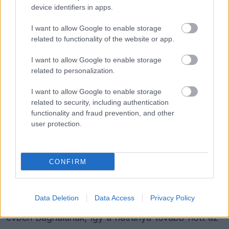
pilótát
device identifiers in apps.
I want to allow Google to enable storage
related to functionality of the website or app.
Davide Tardozzi csapatmenedzser a futam után
elismerte, hogy még ők sem látják tisztán a
I want to allow Google to enable storage
related to personalization.
helyzetet. „Nem, egyelőre mi sem tudjuk, mi
történt. Vizsgáljuk az esetet, mert első ránézésre
I want to allow Google to enable storage
related to security, including authentication
semmi szokatlant nem találtunk” – mondta, majd
functionality and fraud prevention, and other
hozzátette, hogy minden szükséges alkatrészt és
user protection.
adatot begyűjtöttek, amelyeket már továbbítottak
az illetékes mérnököknek elemzésre.
CONFIRM
A bizonytalanság különösen kellemetlen a Ducati
Data Deletion
Data Access
Privacy Policy
számára, hiszen ez már a második kiesése volt az
évben Bagnaiának, így a hátránya tovább nőtt az