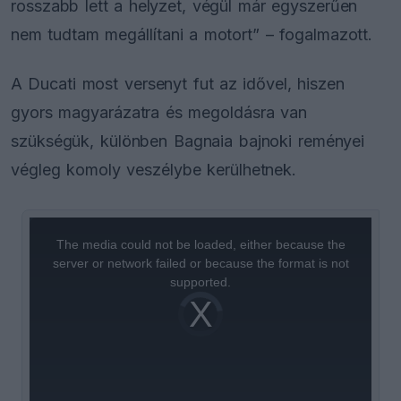
rosszabb lett a helyzet, végül már egyszerűen
nem tudtam megállítani a motort” – fogalmazott.
A Ducati most versenyt fut az idővel, hiszen
gyors magyarázatra és megoldásra van
szükségük, különben Bagnaia bajnoki reményei
végleg komoly veszélybe kerülhetnek.
This
is
a
The media could not be loaded, either because the
modal
window.
server or network failed or because the format is not
supported.
Video
Player
is
loading.