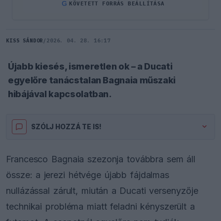
G
KÖVETETT FORRÁS BEÁLLÍTÁSA
KISS SÁNDOR
/
2026. 04. 28. 16:17
Újabb kiesés, ismeretlen ok – a Ducati
egyelőre tanácstalan Bagnaia műszaki
hibájával kapcsolatban.
SZÓLJ HOZZÁ TE IS!
Francesco Bagnaia szezonja továbbra sem áll
össze: a jerezi hétvége újabb fájdalmas
nullázással zárult, miután a Ducati versenyzője
technikai probléma miatt feladni kényszerült a