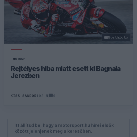
Northfoto
MOTOGP
Rejtélyes hiba miatt esett ki Bagnaia
Jerezben
0
KISS SÁNDOR
102 N
Itt állítsd be, hogy a motorsport.hu hírei elsők
között jelenjenek meg a keresőben.