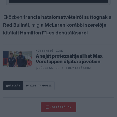
Eközben
francia hatalomátvételről suttognak a
Red Bullnál
, míg
a McLaren korábbi szerelője
kitálalt Hamilton F1-es debütálásáról
KÖVETKEZŐ CIKK
A saját protezsáltja állhat Max
Verstappen útjába a jövőben
↓
GÖRGESS LE A FOLYTATÁSHOZ
MÁSOLÁS
DAVIDE TARDOZZI
HOZZÁSZÓLOK