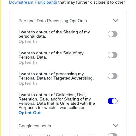
cal, de mögöttük a harmadik már 25-öt kap, majd
Downstream Participants
that may further disclose it to other
third parties.
20-15-10-8-6-3-1 arányban folytatódik tovább a
Please note that this website/app uses one or more Google
lista.
Personal Data Processing Opt Outs
services and may gather and store information including but
not limited to your visit or usage behaviour. You may click to
I want to opt-out of the Sharing of my
personal data.
EZEKET IS AJÁNLJUK
grant or deny consent to Google and its third-party tags to
Opted In
use your data for below specified purposes in below Google
consent section.
I want to opt-out of the Sale of my
FORMA-1
Personal Data.
Titkos kísérletek a Mercedesnél,
Opted In
mégis elvetették a Ferrari nagy
trükkjét
I want to opt-out of processing my
Personal Data for Targeted Advertising.
Opted In
I want to opt-out of Collection, Use,
FORMA-1
Retention, Sale, and/or Sharing of my
Itt az FIA bejelentése: Egy
Personal Data that Is Unrelated with the
szombati futam is vár a mezőnyre
Purposes for which it was collected.
Opted Out
Google consents
FORMA-1