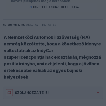
között jelenjenek meg a keresőben.
G
KÖVETETT FORRÁS BEÁLLÍTÁSA
MOTORSPORT.HU
/
2025. 12. 10. 16:58
A Nemzetközi Automobil Szövetség (FIA)
nemrég közzétette, hogy a következő idényre
változtatnak az IndyCar
szuperlicencpontjainak elosztásán, méghozzá
pozitív irányba, ami azt jelenti, hogy a jövőben
értékesebbé válnak az egyes bajnoki
helyezések.
SZÓLJ HOZZÁ TE IS!