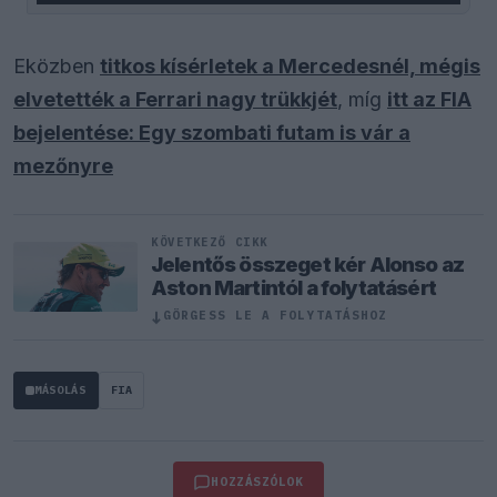
Eközben
titkos kísérletek a Mercedesnél, mégis
elvetették a Ferrari nagy trükkjét
, míg
itt az FIA
bejelentése: Egy szombati futam is vár a
mezőnyre
KÖVETKEZŐ CIKK
Jelentős összeget kér Alonso az
Aston Martintól a folytatásért
↓
GÖRGESS LE A FOLYTATÁSHOZ
MÁSOLÁS
FIA
HOZZÁSZÓLOK