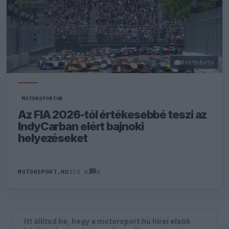
Northfoto
MOTORSPORTOK
Az FIA 2026-tól értékesebbé teszi az
IndyCarban elért bajnoki
helyezéseket
0
MOTORSPORT.HU
238 N
Itt állítsd be, hogy a motorsport.hu hírei elsők