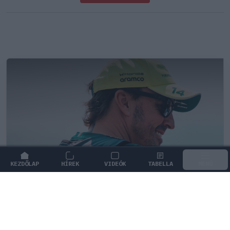
KEZDŐLAP
HÍREK
VIDEÓK
TABELLA
MENÜ
FORMA-1
/
ASTON MARTIN
Jelentős összeget kér Alonso az
Aston Martintól a folytatásért