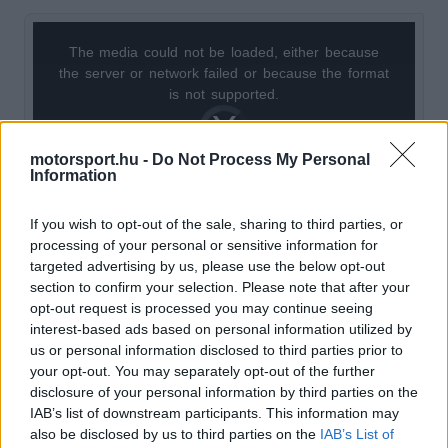
The media could not be loaded, either because
This
the server or network failed or because the format
is
is not supported.
Video
a
Player
is
loading.
modal
motorsport.hu -
Do Not Process My Personal
Information
window.
If you wish to opt-out of the sale, sharing to third parties, or
processing of your personal or sensitive information for
targeted advertising by us, please use the below opt-out
section to confirm your selection. Please note that after your
A szövetség ugyan továbbra is a bajnokság első
opt-out request is processed you may continue seeing
tíz helyezettjét jutalmazza pontokkal, de a 3.
interest-based ads based on personal information utilized by
us or personal information disclosed to third parties prior to
helytől a 9.-ig mindenki többet kap a licencére.
your opt-out. You may separately opt-out of the further
Az IndyCart megnyerő versenyző továbbra is 40-
disclosure of your personal information by third parties on the
IAB’s list of downstream participants. This information may
nel gazdagodik, a második pedig ugyanúgy 30-
also be disclosed by us to third parties on the
IAB’s List of