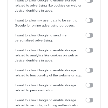
I want to allow Google to enable storage
Adrian Newey megszólalt a titkos
related to advertising like cookies on web or
fejlesztésekről és a Honda
motorról
device identifiers in apps.
I want to allow my user data to be sent to
Google for online advertising purposes.
Ezzel a változtatással a sorozat tehát feljebb lép
I want to allow Google to send me
egy szintet, hiszen így egyértelműen az F3 elé
personalized advertising.
kerülnek, miközben az F2 továbbra is több pontot
I want to allow Google to enable storage
ad a tehetséges fiataloknak. Hogy mindez így
related to analytics like cookies on web or
van-e rendjén, azt mindenki maga döntheti el, de
device identifiers in apps.
az tény, hogy a múltban a licencpontok hiánya
I want to allow Google to enable storage
például többször is megakadályozta, hogy Colton
related to functionality of the website or app.
Herta debütálhasson az F1-ben.
I want to allow Google to enable storage
related to personalization.
Az amerikai versenyzőt az AlphaTauri akarta
I want to allow Google to enable storage
leigazolni még 2023-ban, de mivel csak 32 pont
related to security, including authentication