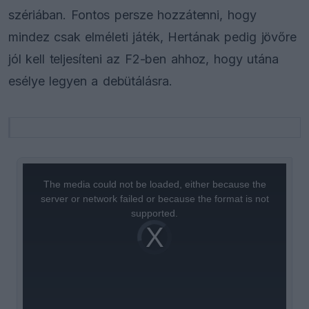
szériában. Fontos persze hozzátenni, hogy
mindez csak elméleti játék, Hertának pedig jövőre
jól kell teljesíteni az F2-ben ahhoz, hogy utána
esélye legyen a debütálásra.
This
is
a
The media could not be loaded, either because the
modal
window.
server or network failed or because the format is not
supported.
Video
Player
is
loading.