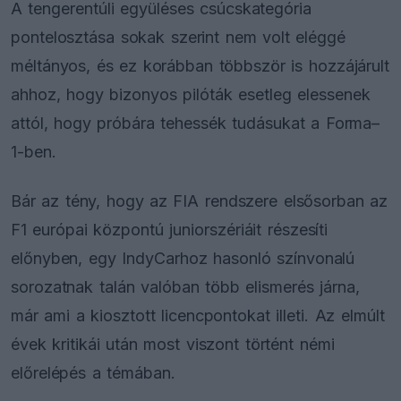
A tengerentúli együléses csúcskategória
pontelosztása sokak szerint nem volt eléggé
méltányos, és ez korábban többször is hozzájárult
ahhoz, hogy bizonyos pilóták esetleg elessenek
attól, hogy próbára tehessék tudásukat a Forma–
1-ben.
Bár az tény, hogy az FIA rendszere elsősorban az
F1 európai központú juniorszériáit részesíti
előnyben, egy IndyCarhoz hasonló színvonalú
sorozatnak talán valóban több elismerés járna,
már ami a kiosztott licencpontokat illeti. Az elmúlt
évek kritikái után most viszont történt némi
előrelépés a témában.