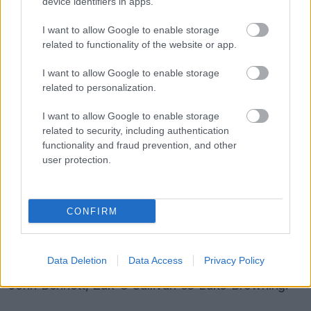
device identifiers in apps.
I want to allow Google to enable storage
related to functionality of the website or app.
FORMA-1
Különleges hangulat vár
I want to allow Google to enable storage
Antonellire Monzában, nem
related to personalization.
mindenki neki szurkol
I want to allow Google to enable storage
related to security, including authentication
functionality and fraud prevention, and other
FORMA-1
user protection.
Váratlan mentőövet kaphat Liam
Lawson a Red Bulltól
CONFIRM
A GB3-ban az elmúlt években olyan pilóták
Data Deletion
Data Access
Privacy Policy
fordultak meg, mint Alex Dunne, Callum Voisin,
John Bennett, Zak O'Sullivan és Luke Browning.