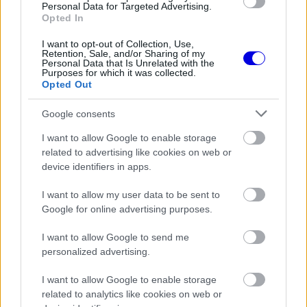
Personal Data for Targeted Advertising.
Video
a
Player
Opted In
is
loading.
modal
I want to opt-out of Collection, Use,
window.
Retention, Sale, and/or Sharing of my
Personal Data that Is Unrelated with the
Purposes for which it was collected.
Opted Out
Google consents
Ezek után nem lenne meglepő, ha a következő
I want to allow Google to enable storage
lépcsőfokot a GB3-as bajnokság jelentené, ami
related to advertising like cookies on web or
device identifiers in apps.
egy kiváló előszobája az FIA F3-as bajnokságnak
vagy a FRECA-nak.
I want to allow my user data to be sent to
Google for online advertising purposes.
EZEKET IS AJÁNLJUK
I want to allow Google to send me
personalized advertising.
I want to allow Google to enable storage
FORMA-1
Adrian Newey tiszta vizet öntött a
related to analytics like cookies on web or
pohárba Fernando Alonso jövőjéről