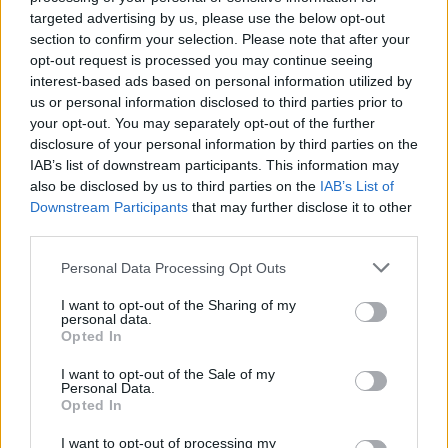
targeted advertising by us, please use the below opt-out
teljesítményt nyújtva, sokáig a bajnoki címért
section to confirm your selection. Please note that after your
küzdve a harmadik lett a bajnokságban.
opt-out request is processed you may continue seeing
interest-based ads based on personal information utilized by
us or personal information disclosed to third parties prior to
Minden bizonnyal 2026-ra szintet fog lépni
your opt-out. You may separately opt-out of the further
disclosure of your personal information by third parties on the
Molnár, aki a héten pedig a brit Forma-3-as
IAB’s list of downstream participants. This information may
bajnokságban, a GB3-ban tesztelhetett a
also be disclosed by us to third parties on the
IAB’s List of
Downstream Participants
that may further disclose it to other
nagynevű Rodin Motorsport csapatával. Ráadásul
third parties.
a magyar pilóta Facebook-posztja szerint a
Please note that this website/app uses one or more Google
Personal Data Processing Opt Outs
második tesztnap első etapjában már a
services and may gather and store information including but
not limited to your visit or usage behaviour. You may click to
I want to opt-out of the Sharing of my
leggyorsabb is tudott lenni.
personal data.
grant or deny consent to Google and its third-party tags to
Opted In
use your data for below specified purposes in below Google
consent section.
I want to opt-out of the Sale of my
Personal Data.
The media could not be loaded, either because
This
Opted In
the server or network failed or because the format
is
is not supported.
I want to opt-out of processing my