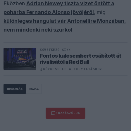
Eközben
Adrian Newey tiszta vizet öntött a
pohárba Fernando Alonso jövőjéről
, míg
különleges hangulat vár Antonellire Monzában,
nem mindenki neki szurkol
KÖVETKEZŐ CIKK
Fontos kulcsembert csábított át
riválisától a Red Bull
↓
GÖRGESS LE A FOLYTATÁSHOZ
MÁSOLÁS
HAZAI
HOZZÁSZÓLOK