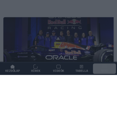
KEZDŐLAP
HÍREK
VIDEÓK
TABELLA
MENÜ
FORMA-1
/
RED BULL RACING
Fontos kulcsembert csábított át
riválisától a Red Bull
Az Aston Martintól érkezik a Red Bull új
mérnökigazgatója, aki Gianpiero Lambiase feladatait