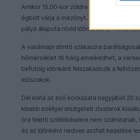
Amikor 15.00-kor zöldre vált a lámpa a 24 
égbolt várja a mezőnyt. A verseny elején
pálya állapota rövid időn belül is változhat.
A vasárnapi döntő szakaszra barátságosab
hőmérséklet 16 fokig emelkedhet, a verse
befutóig időnként felszakadozik a felhőz
időszakok.
Dél körül az eső kockázata nagyjából 20 
kisebb eséllyel elszigetelt zivatarok kial
óra feletti széllökésekre nem számítanak,
és az időnként nedves aszfalt kezelése le