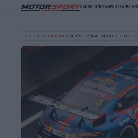
FORMA-1
MOTOGP
F2/F3
MOTOR
KEZDŐLAP
/
MOTORSPORTOK
/
BALJÓS IDŐJÁRÁS VÁRHAT VERSTAPPENÉ