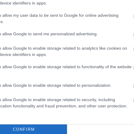
evice identifiers in apps.
gyobb eltérést az időjárási modellek. Az egyik
o allow my user data to be sent to Google for online advertising
s időnkénti szitálást jelez, míg más
s.
idő, szárazabb körülményekkel és néhány
to allow Google to send me personalized advertising.
o allow Google to enable storage related to analytics like cookies on
evice identifiers in apps.
-fok fölé, éjszaka pedig ismét 4 fok körüli
o allow Google to enable storage related to functionality of the website
 szombatra virradóra is megmarad.
o allow Google to enable storage related to personalization.
o allow Google to enable storage related to security, including
ás látszik, miközben a hűvös idő megmarad. A
cation functionality and fraud prevention, and other user protection.
nap hajnalra pedig nagyjából 7 fokig süllyed a
CONFIRM