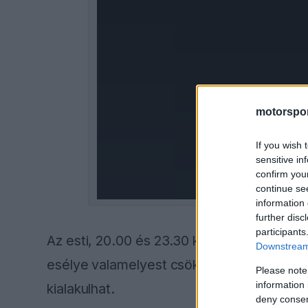
a
modal
window.
motorspor
If you wish 
sensitive in
confirm you
continue se
information 
further disc
participants
Az esti, 20.00 és 23.30 közötti második id
Downstream 
esélye valamelyest csökken. Az éjszaka h
Please note
information 
kialakulhat.
deny consent