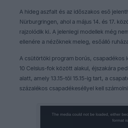
A hideg aszfalt és az időszakos eső jelent
Nürburgringen, ahol a május 14. és 17. közöt
rajzolódik ki. A jelenlegi modellek még n
ellenére a nézőknek meleg, esőálló ruháza
A csütörtöki program borús, csapadékos i
10 Celsius-fok között alakul, éjszakára ped
alatt, amely 13.15-től 15.15-ig tart, a cs
százalékos csapadékeséllyel kell számolni
This
The media could not be loaded, either bec
is
format i