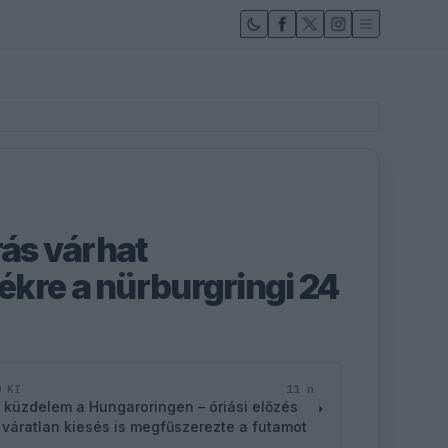
rás várhat
kre a nürburgringi 24
11 n
D KI
 küzdelem a Hungaroringen – óriási előzés
 váratlan kiesés is megfűszerezte a futamot