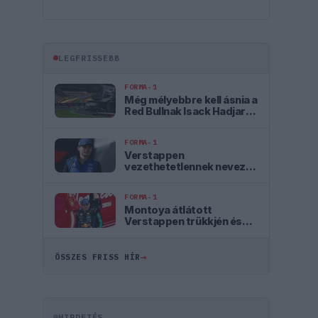
LEGFRISSEBB
FORMA-1
Még mélyebbre kell ásnia a
Red Bullnak Isack Hadjar
szerint
FORMA-1
Verstappen
vezethetetlennek nevezte
az autót, mélyül a válság a
csapatnál
FORMA-1
Montoya átlátott
Verstappen trükkjén és
elárulta a távozási
pletykák valódi okát
→
ÖSSZES FRISS HÍR
HIRDETÉS