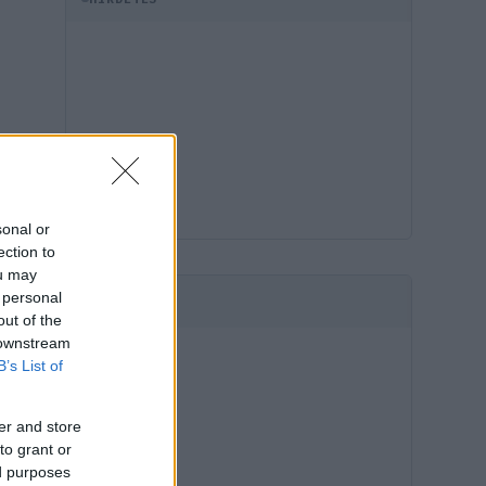
sonal or
ection to
ou may
 personal
HIRDETÉS
out of the
 downstream
B’s List of
er and store
to grant or
ed purposes