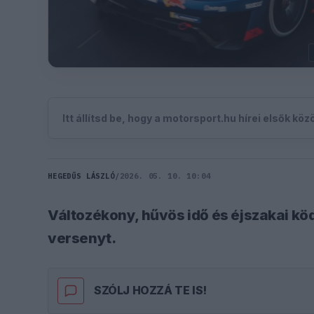
Itt állítsd be, hogy a motorsport.hu hírei elsők kö
HEGEDŰS LÁSZLÓ
/
2026. 05. 10. 10:04
Változékony, hűvös idő és éjszakai köd
versenyt.
SZÓLJ HOZZÁ TE IS!