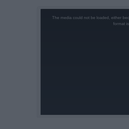
This
is
a
The media could not be loaded, either bec
modal
window.
format i