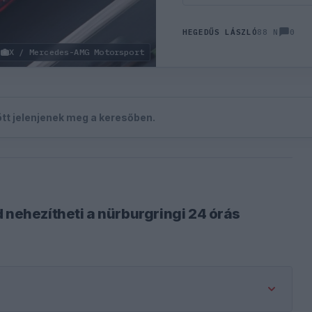
0
HEGEDŰS LÁSZLÓ
88 N
X / Mercedes-AMG Motorsport
zött jelenjenek meg a keresőben.
 nehezítheti a nürburgringi 24 órás