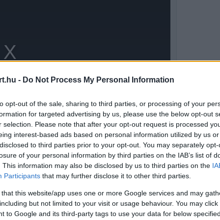
t.hu -
Do Not Process My Personal Information
to opt-out of the sale, sharing to third parties, or processing of your per
formation for targeted advertising by us, please use the below opt-out s
r selection. Please note that after your opt-out request is processed y
eing interest-based ads based on personal information utilized by us or
disclosed to third parties prior to your opt-out. You may separately opt-
losure of your personal information by third parties on the IAB’s list of
. This information may also be disclosed by us to third parties on the
IA
őmérőn is zárt felhőzet várható, bár az eső
Participants
that may further disclose it to other third parties.
ideg marad, a párás levegőben pedig köd is
 that this website/app uses one or more Google services and may gath
including but not limited to your visit or usage behaviour. You may click 
 to Google and its third-party tags to use your data for below specifi