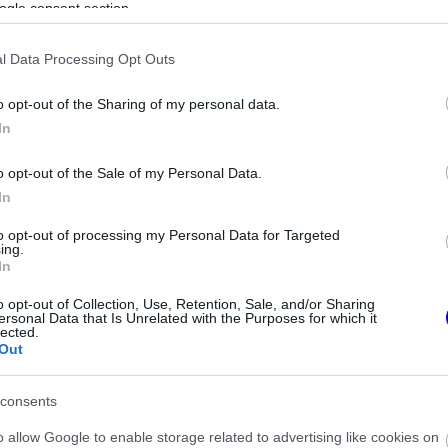
ogle consent section.
l Data Processing Opt Outs
o opt-out of the Sharing of my personal data.
In
o opt-out of the Sale of my Personal Data.
In
to opt-out of processing my Personal Data for Targeted
ing.
FORMA-1
In
angulat vár
Bankot robbanthat a Ferrari Max
Monzában, nem
Verstappen megszerzéséért
o opt-out of Collection, Use, Retention, Sale, and/or Sharing
 szurkol
ersonal Data that Is Unrelated with the Purposes for which it
lected.
Out
előrejelzés
consents
o allow Google to enable storage related to advertising like cookies on
 sűrű egymásutánban rendezik 10.15 és 14.35