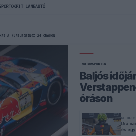
SPORTOK
PIT LANE
AUTÓ
KRE A NÜRBURGRINGI 24 ÓRÁSON
MOTORSPORTOK
Baljós időjá
Verstappené
óráson
NE HAGY
Drámai
és egy