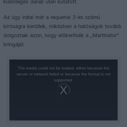
különleges darab után kutatott.
Az ügy iratai már a requenai 2-es számú
bíróságra kerültek, miközben a hatóságok tovább
dolgoznak azon, hogy előkerítsék a „Martinator”
bringáját.
This
is
a
The media could not be loaded, either because the
modal
window.
server or network failed or because the format is not
supported.
Video
Player
is
loading.