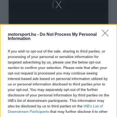
Video
a
Player
is
loading.
modal
window.
motorsport.hu -
Do Not Process My Personal
Information
A Guardia Civil mostanra pontot tett az ügy
If you wish to opt-out of the sale, sharing to third parties, or
végére, ugyanis sikerült elfogniuk az elkövetőt
processing of your personal or sensitive information for
targeted advertising by us, please use the below opt-out
Madridban. A helyzet szinte felfoghatatlan,
section to confirm your selection. Please note that after your
ugyanis egy 44 éves férfiról van szó, akinek több
opt-out request is processed you may continue seeing
interest-based ads based on personal information utilized by
korábbi ingatlanlopási ügye is volt, és aki a
us or personal information disclosed to third parties prior to
Valenciai Nagydíj alatt épp nem tartózkodott
your opt-out. You may separately opt-out of the further
disclosure of your personal information by third parties on the
börtönben. Ezt a részt használta ki arra, hogy
IAB’s list of downstream participants. This information may
észrevétlenül besurranjon a Ricardo Tormo pálya
also be disclosed by us to third parties on the
IAB’s List of
Downstream Participants
that may further disclose it to other
lakóautóinak környékére, majd eltulajdonítsa a
third parties.