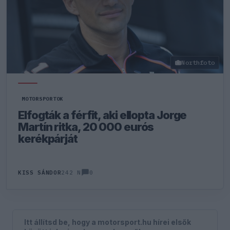
Northfoto
MOTORSPORTOK
Elfogták a férfit, aki ellopta Jorge
Martín ritka, 20 000 eurós
kerékpárját
0
KISS SÁNDOR
242 N
Itt állítsd be, hogy a motorsport.hu hírei elsők