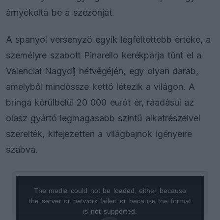
árnyékolta be a szezonját.
A spanyol versenyző egyik legféltettebb értéke, a
személyre szabott Pinarello kerékpárja tűnt el a
Valenciai Nagydíj hétvégéjén, egy olyan darab,
amelyből mindössze kettő létezik a világon. A
bringa körülbelül 20 000 eurót ér, ráadásul az
olasz gyártó legmagasabb szintű alkatrészeivel
szerelték, kifejezetten a világbajnok igényeire
szabva.
The media could not be loaded, either because
This
the server or network failed or because the format
is
is not supported.