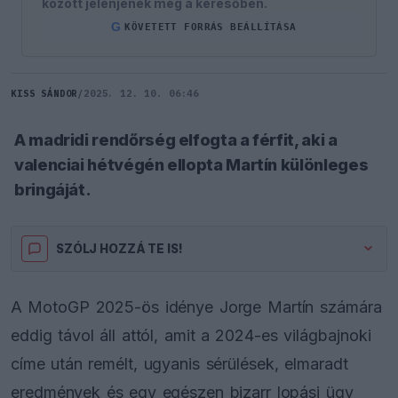
között jelenjenek meg a keresőben.
G
KÖVETETT FORRÁS BEÁLLÍTÁSA
KISS SÁNDOR
/
2025. 12. 10. 06:46
A madridi rendőrség elfogta a férfit, aki a
valenciai hétvégén ellopta Martín különleges
bringáját.
SZÓLJ HOZZÁ TE IS!
A MotoGP 2025-ös idénye Jorge Martín számára
eddig távol áll attól, amit a 2024-es világbajnoki
címe után remélt, ugyanis sérülések, elmaradt
eredmények és egy egészen bizarr lopási ügy