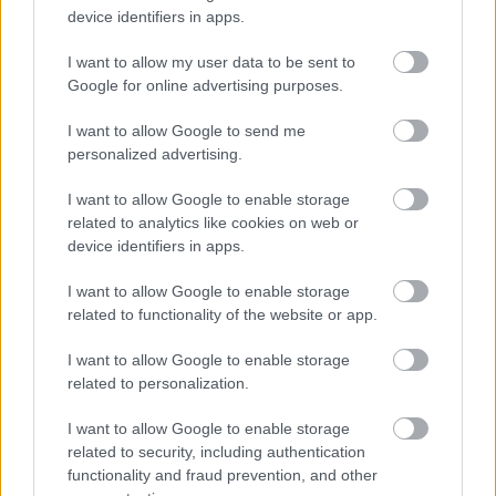
device identifiers in apps.
I want to allow my user data to be sent to
A tettes nem véletlenül választotta ki Martín
Google for online advertising purposes.
bringáját, ugyanis a paddockban sorakozó
I want to allow Google to send me
kerékpárok közül egyenesen a Pinarello felé
personalized advertising.
indult. Kinyitotta a versenyző lakóautójának
I want to allow Google to enable storage
csomagterét, és úgy távozott a zsákmánnyal,
related to analytics like cookies on web or
device identifiers in apps.
mintha a csapat egyik tagja lenne, ugyanis még
az öltözékét is ennek megfelelően alakította, hogy
I want to allow Google to enable storage
related to functionality of the website or app.
beleolvadjon a szerelést bontó személyzet közé.
I want to allow Google to enable storage
related to personalization.
A döntő bizonyítékot egy közeli benzinkút
biztonsági kamerája szolgáltatta, ahol a férfi már
I want to allow Google to enable storage
related to security, including authentication
a lopott kerékpárral tűnt fel, és ismét úgy
functionality and fraud prevention, and other
viselkedett, mintha a mezőny valamelyik