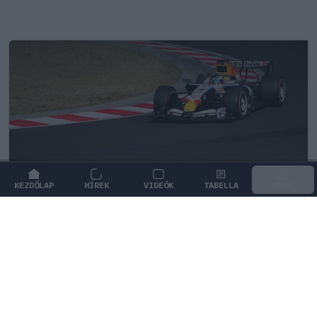
KEZDŐLAP
HÍREK
VIDEÓK
TABELLA
MENÜ
FORMA-1
/
RACING BULLS
Egy két évvel ezelőtti súlyos hiba
hozta meg a Racing Bulls nagy
áttörését
Két évvel ezelőtt Barcelonában kudarccal szembesült a