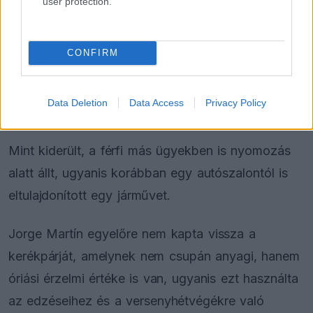
user protection.
istállójához tartozna. Ezek alapján kezdte követni
a nyomát a ribarro­jai bűnügyi egység, majd a
CONFIRM
majadahondai kollégákkal együttműködve
azonosították és néhány nappal ezelőtt Madrid
Data Deletion
Data Access
Privacy Policy
egyik lakónegyedében elfogták.
Mint kiderült, a férfi más ügyekben is nyomozás
alatt állt, ugyanis korábban egy autószalontól is
eltulajdonított egy járművet.
Jorge Martín egyelőre nem kapta vissza a
kerékpárját, amelynek nem csupán anyagi, hanem
óriási érzelmi értéke is van, ugyanis ezt használta
az edzéseihez és a versenyhétvégékre való