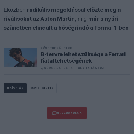
Eközben
radikális megoldással előzte meg a
riválisokat az Aston Martin
, míg
már a nyári
szünetben elindult a hőségriadó a Forma–1-ben
KÖVETKEZŐ CIKK
B-tervre lehet szüksége a Ferrari
fiatal tehetségének
↓
GÖRGESS LE A FOLYTATÁSHOZ
MÁSOLÁS
JORGE MARTIN
HOZZÁSZÓLOK