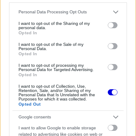
kerékpárt.
Please note that this website/app uses one or more Google
Personal Data Processing Opt Outs
services and may gather and store information including but
EZEKET IS AJÁNLJUK
not limited to your visit or usage behaviour. You may click to
I want to opt-out of the Sharing of my
personal data.
grant or deny consent to Google and its third-party tags to
Opted In
use your data for below specified purposes in below Google
consent section.
I want to opt-out of the Sale of my
FORMA-1
Personal Data.
Radikális megoldással előzte meg a
Opted In
riválisokat az Aston Martin
I want to opt-out of processing my
Personal Data for Targeted Advertising.
Opted In
FORMA-1
I want to opt-out of Collection, Use,
Már a nyári szünetben elindult a
Retention, Sale, and/or Sharing of my
hőségriadó a Forma–1-ben
Personal Data that Is Unrelated with the
Purposes for which it was collected.
Opted Out
Google consents
FORMA-1
Döbbenetes adatgyűjtéssel
I want to allow Google to enable storage
döntött a Ferrari Sainz és Ricciardo
között
related to advertising like cookies on web or