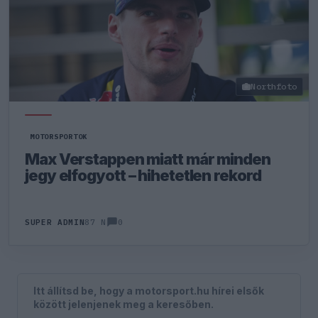
Northfoto
MOTORSPORTOK
Max Verstappen miatt már minden
jegy elfogyott – hihetetlen rekord
0
SUPER ADMIN
87 N
Itt állítsd be, hogy a motorsport.hu hírei elsők
között jelenjenek meg a keresőben.