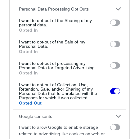
Please note that this website/app uses one or more Google
Personal Data Processing Opt Outs
services and may gather and store information including but
The media could not be loaded, either because
not limited to your visit or usage behaviour. You may click to
I want to opt-out of the Sharing of my
This
personal data.
the server or network failed or because the format
grant or deny consent to Google and its third-party tags to
Opted In
is
is not supported.
use your data for below specified purposes in below Google
consent section.
Video
a
I want to opt-out of the Sale of my
Player
Personal Data.
is
loading.
modal
Opted In
window.
I want to opt-out of processing my
Personal Data for Targeted Advertising.
Opted In
I want to opt-out of Collection, Use,
Retention, Sale, and/or Sharing of my
A közleményben arra is figyelmeztették a
Personal Data that Is Unrelated with the
Purposes for which it was collected.
Opted Out
szurkolókat, hogy a még elérhető csütörtöki,
pénteki és vasárnapi napijegyeket érdemes
Google consents
mielőbb online megvásárolni, továbbá korai
I want to allow Google to enable storage
érkezést javasoltak annak érdekében, hogy
related to advertising like cookies on web or