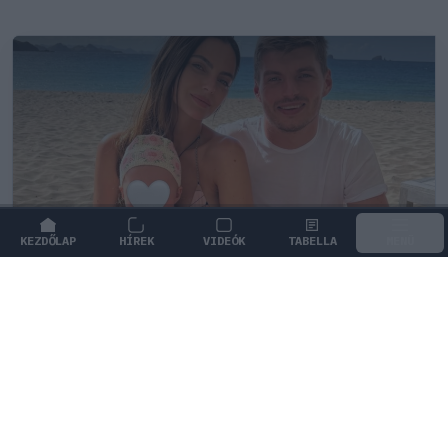
KEZDŐLAP
HÍREK
VIDEÓK
TABELLA
MENÜ
FORMA-1
/
RED BULL RACING
Max Verstappen érzelmes példával
szemléltette a család fontosságát
Max Verstappen elárulta, hogy mi jelenti számára a
legnagyobb boldogságot a trófeákon és a
győzelmeken túl.