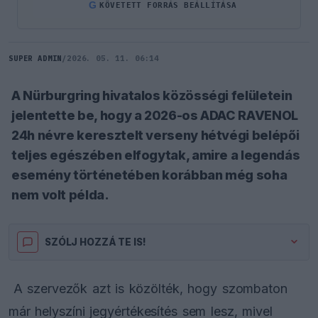
G
KÖVETETT FORRÁS BEÁLLÍTÁSA
SUPER ADMIN
/
2026. 05. 11. 06:14
A Nürburgring hivatalos közösségi felületein
jelentette be, hogy a 2026-os ADAC RAVENOL
24h névre keresztelt verseny hétvégi belépői
teljes egészében elfogytak, amire a legendás
esemény történetében korábban még soha
nem volt példa.
SZÓLJ HOZZÁ TE IS!
A szervezők azt is közölték, hogy szombaton
már helyszíni jegyértékesítés sem lesz, mivel