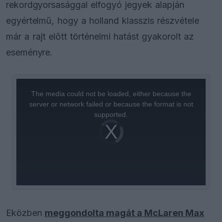
rekordgyorsasággal elfogyó jegyek alapján
egyértelmű, hogy a holland klasszis részvétele
már a rajt előtt történelmi hatást gyakorolt az
eseményre.
This
is
a
The media could not be loaded, either because the
modal
window.
server or network failed or because the format is not
supported.
Video
Player
is
loading.
Eközben
meggondolta magát a McLaren Max