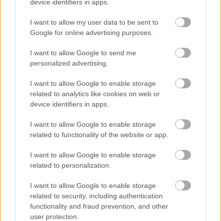
device identifiers in apps.
elkerülhető legyen a teltházas hétvégével járó
káosz.
I want to allow my user data to be sent to
Google for online advertising purposes.
EZEKET IS AJÁNLJUK
I want to allow Google to send me
personalized advertising.
FORMA-1
I want to allow Google to enable storage
Meggondolta magát a McLaren
related to analytics like cookies on web or
Max Verstappen átigazolásával
device identifiers in apps.
kapcsolatban
I want to allow Google to enable storage
related to functionality of the website or app.
FORMA-1
I want to allow Google to enable storage
Ezt a hibát még Fred Vasseur sem
tudja letagadni a Ferrarinál
related to personalization.
I want to allow Google to enable storage
related to security, including authentication
functionality and fraud prevention, and other
FORMA-1
user protection.