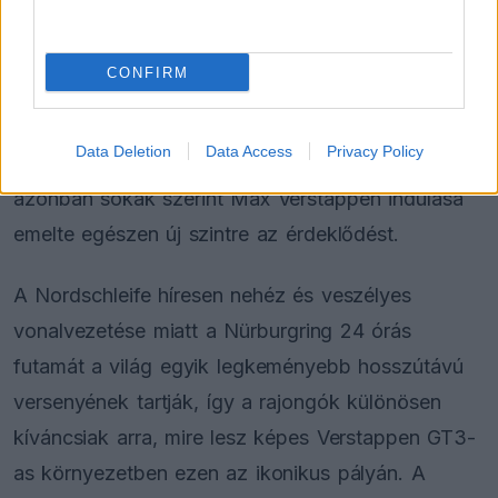
Adrian Newey tiszta vizet öntött a
pohárba Fernando Alonso jövőjéről
CONFIRM
A németországi endurance-klasszikus eddig is
Data Deletion
Data Access
Privacy Policy
Európa egyik legnépszerűbb versenye volt,
azonban sokak szerint Max Verstappen indulása
emelte egészen új szintre az érdeklődést.
A Nordschleife híresen nehéz és veszélyes
vonalvezetése miatt a Nürburgring 24 órás
futamát a világ egyik legkeményebb hosszútávú
versenyének tartják, így a rajongók különösen
kíváncsiak arra, mire lesz képes Verstappen GT3-
as környezetben ezen az ikonikus pályán. A