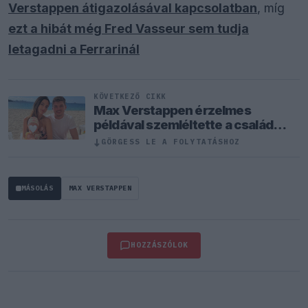
Verstappen átigazolásával kapcsolatban
, míg
ezt a hibát még Fred Vasseur sem tudja
letagadni a Ferrarinál
KÖVETKEZŐ CIKK
Max Verstappen érzelmes
példával szemléltette a család
fontosságát
↓
GÖRGESS LE A FOLYTATÁSHOZ
MÁSOLÁS
MAX VERSTAPPEN
HOZZÁSZÓLOK