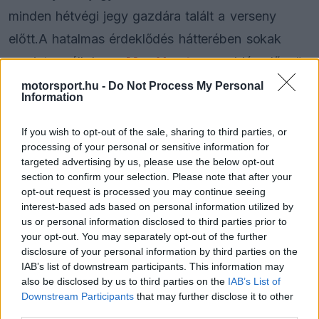
minden hétvégi jegy gazdára talált a verseny
előtt.A hatalmas érdeklődés hátterében sokak
szerint az áll, hogy
Max Verstappen
idén először
áll rajthoz a Nürburgring 24 órás versenyén.
motorsport.hu -
Do Not Process My Personal
Information
A holland F1-es világbajnok egy Mercedes-AMG
If you wish to opt-out of the sale, sharing to third parties, or
GT3 volánja mögött indul a Team Verstappen
processing of your personal or sensitive information for
targeted advertising by us, please use the below opt-out
színeiben az SP9-es kategóriában, ami óriási
section to confirm your selection. Please note that after your
figyelmet irányított a Nordschleife legendás
opt-out request is processed you may continue seeing
interest-based ads based on personal information utilized by
viadalára. A négyszeres világbajnok részvétele
us or personal information disclosed to third parties prior to
már a bejelentés pillanatában komoly visszhangot
your opt-out. You may separately opt-out of the further
disclosure of your personal information by third parties on the
váltott ki az autósport világában, most pedig úgy
IAB’s list of downstream participants. This information may
also be disclosed by us to third parties on the
IAB’s List of
tűnik, a jegyeladásokban is történelmi rekordot
Downstream Participants
that may further disclose it to other
eredményezett.
third parties.