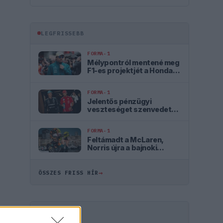
LEGFRISSEBB
FORMA-1
Mélypontról mentené meg
F1-es projektjét a Honda a
sokkoló szezonkezdés
után
FORMA-1
Jelentős pénzügyi
veszteséget szenvedett
el a Forma–1 a törölt
futamok miatt
FORMA-1
Feltámadt a McLaren,
Norris újra a bajnoki
címért küzd
→
ÖSSZES FRISS HÍR
HIRDETÉS