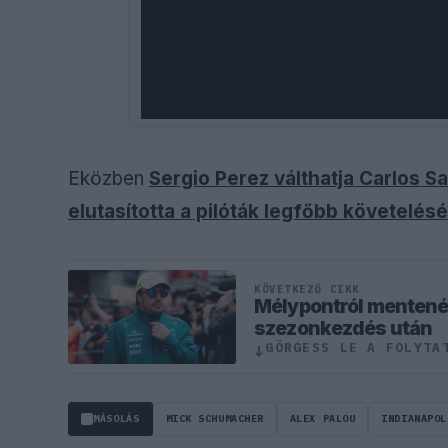
Eközben
Sergio Perez válthatja Carlos Sa
elutasította a pilóták legfőbb követelésé
KÖVETKEZŐ CIKK
Mélypontról mentené 
szezonkezdés után
GÖRGESS LE A FOLYTA
↓
MÁSOLÁS
MICK SCHUMACHER
ALEX PALOU
INDIANAPOL