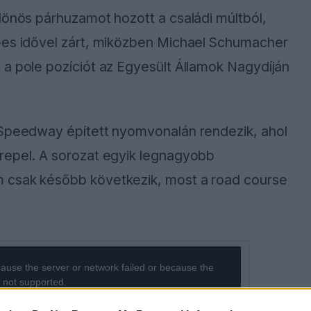
lönös párhuzamot hozott a családi múltból,
-es idővel zárt, miközben Michael Schumacher
 a pole pozíciót az Egyesült Államok Nagydíján
 Speedway épített nyomvonalán rendezik, ahol
repel. A sorozat egyik legnagyobb
 csak később következik, most a road course
ause the server or network failed or because the
s not supported.