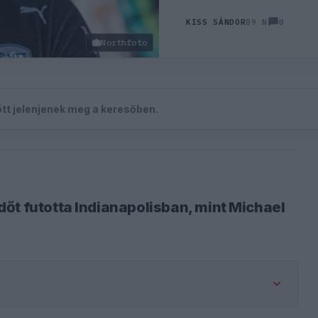
0
KISS SÁNDOR
89 N
Northfoto
zött jelenjenek meg a keresőben.
őt futotta Indianapolisban, mint Michael