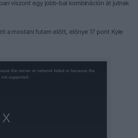
ban viszont egy jobb-bal kombináción át jutnak
i a mostani futam előtt, előnye 17 pont Kyle
ause the server or network failed or because the
s not supported.