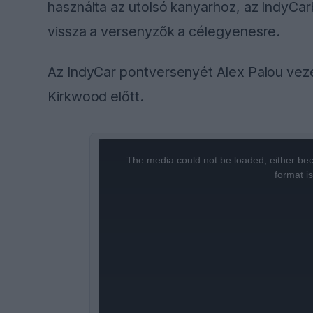
használta az utolsó kanyarhoz, az IndyCar
vissza a versenyzők a célegyenesre.
Az IndyCar pontversenyét Alex Palou vezet
Kirkwood előtt.
This
is
a
The media could not be loaded, either bec
modal
window.
format i