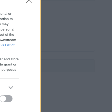
sonal or
ection to
ou may
 personal
out of the
 downstream
B’s List of
er and store
to grant or
HIRDETÉS
ed purposes