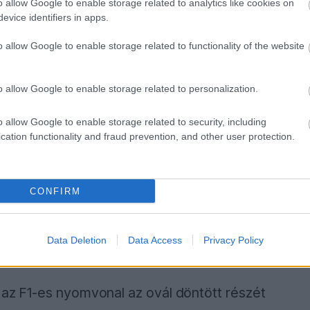
o allow Google to enable storage related to analytics like cookies on
téréssel idézte meg apja 2002-es körét.
evice identifiers in apps.
o allow Google to enable storage related to functionality of the website
Car-tudósító figyelt fel először, Schumacher
 rá. „Ez az a tartalom, amit szeretünk” – írta
o allow Google to enable storage related to personalization.
o allow Google to enable storage related to security, including
cation functionality and fraud prevention, and other user protection.
tti hasonlóság látványos, a pályavonal
CONFIRM
amelyet a Forma–1 használt Indianapolisban
zakasza kevésbé technikás, és hosszabb hátsó
Data Deletion
Data Access
Privacy Policy
l az F1-es nyomvonal az ovál döntött részét