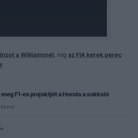
inzot a Williamsnél
, míg
az FIA kerek perec
t
meg F1-es projektjét a Honda a sokkoló
TÁSHOZ
IS