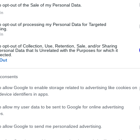
o opt-out of the Sale of my Personal Data.
In
to opt-out of processing my Personal Data for Targeted
ing.
In
o opt-out of Collection, Use, Retention, Sale, and/or Sharing
ersonal Data that Is Unrelated with the Purposes for which it
lected.
Out
consents
o allow Google to enable storage related to advertising like cookies on
FORMA-1
perec elutasította
A Ferrari olyan útra lépett amely
evice identifiers in apps.
főbb követelését
évekre meghatározhatja a
sikerét
o allow my user data to be sent to Google for online advertising
s.
eachen érte el, ahol a 17. helyen ért célba.
to allow Google to send me personalized advertising.
tedik helyre sorolták, a figyelmet mégis az az