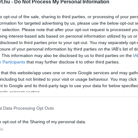
t.hu -
Do Not Process My Personal Information
to opt-out of the sale, sharing to third parties, or processing of your per
formation for targeted advertising by us, please use the below opt-out s
r selection. Please note that after your opt-out request is processed y
eing interest-based ads based on personal information utilized by us or
disclosed to third parties prior to your opt-out. You may separately opt-
losure of your personal information by third parties on the IAB’s list of
. This information may also be disclosed by us to third parties on the
IA
Participants
that may further disclose it to other third parties.
 that this website/app uses one or more Google services and may gath
including but not limited to your visit or usage behaviour. You may click 
 to Google and its third-party tags to use your data for below specifi
ogle consent section.
r-szezonját teljesíti, miután 2021-ben és
l Data Processing Opt Outs
n indult. Az amerikai évkezdés nehezen
o opt-out of the Sharing of my personal data.
ersburg-i nyitófordulóban elszenvedett
In