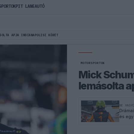
SPORTOK
PIT LANE
AUTÓ
SOLTA APJA INDIANAPOLISI KÖRÉT
MOTORSPORTOK
Mick Schum
lemásolta ap
NE HAGY
Drámai
és egy