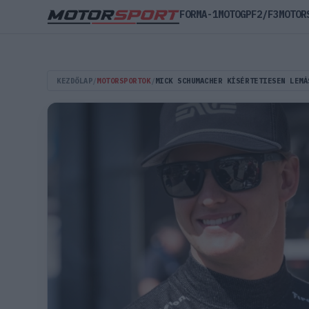
FORMA-1
MOTOGP
F2/F3
MOTOR
KEZDŐLAP
/
MOTORSPORTOK
/
MICK SCHUMACHER KÍSÉRTETIESEN LEMÁ