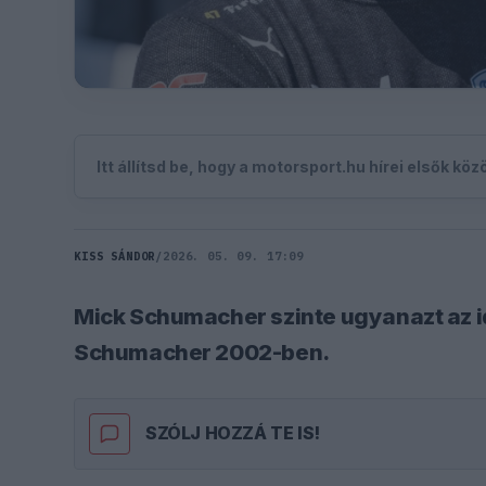
Itt állítsd be, hogy a motorsport.hu hírei elsők kö
KISS SÁNDOR
/
2026. 05. 09. 17:09
Mick Schumacher szinte ugyanazt az id
Schumacher 2002-ben.
SZÓLJ HOZZÁ TE IS!