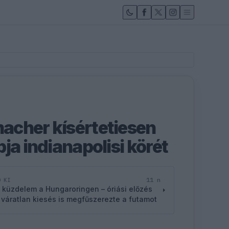
acher kísértetiesen
ja indianapolisi körét
11 n
D KI
 küzdelem a Hungaroringen – óriási előzés
 váratlan kiesés is megfűszerezte a futamot