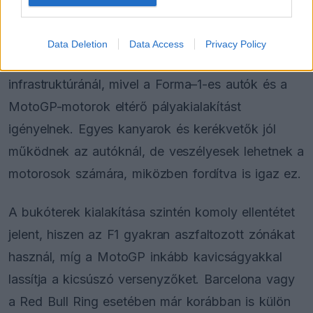
Még a pályák kialakítása is eltér
Data Deletion
Data Access
Privacy Policy
A különbségek nem állnak meg az
infrastruktúránál, mivel a Forma–1-es autók és a
MotoGP-motorok eltérő pályakialakítást
igényelnek. Egyes kanyarok és kerékvetők jól
működnek az autóknál, de veszélyesek lehetnek a
motorosok számára, miközben fordítva is igaz ez.
A bukóterek kialakítása szintén komoly ellentétet
jelent, hiszen az F1 gyakran aszfaltozott zónákat
használ, míg a MotoGP inkább kavicságyakkal
lassítja a kicsúszó versenyzőket. Barcelona vagy
a Red Bull Ring esetében már korábban is külön