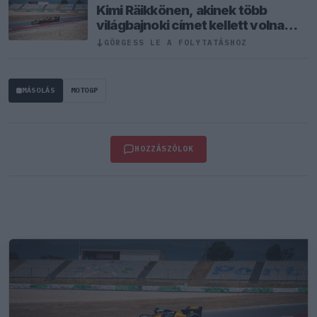
Kimi Räikkönen, akinek több
világbajnoki címet kellett volna
nyernie a McLarennel
GÖRGESS LE A FOLYTATÁSHOZ
↓
MÁSOLÁS
MOTOGP
HOZZÁSZÓLOK