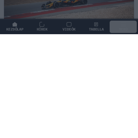
KEZDŐLAP
HÍREK
VIDEÓK
TABELLA
MENÜ
FORMA-1
/
MCLAREN
Kimi Räikkönen, akinek több
világbajnoki címet kellett volna
nyernie a McLarennel
Indy Lall szerint Kimi Räikkönen óriási tehetség volt,
akivel több világbajnoki címet is nyerniük kellett volna.
2
KOVÁCS ENIKŐ
3Ó
KÖVETKEZŐ FUTAM