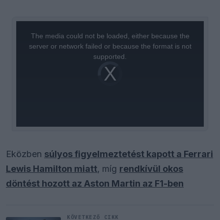
This
is
a
The media could not be loaded, either because the
modal
window.
server or network failed or because the format is not
supported.
Video
Player
is
loading.
Eközben
súlyos figyelmeztetést kapott a Ferrari
Lewis Hamilton miatt
, míg
rendkívül okos
döntést hozott az Aston Martin az F1-ben
KÖVETKEZŐ CIKK