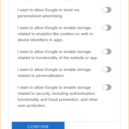
egyszerűen nem elegendő.
I want to allow Google to send me
personalized advertising.
Ezpeleta szerint már az esemény lebonyolítása is
I want to allow Google to enable storage
komoly problémákat vetne fel. „Ha megnézzük
related to analytics like cookies on web or
device identifiers in apps.
egy ilyen esemény működését, már logisztikai
szempontból is rendkívül nehéz lenne” – tette
I want to allow Google to enable storage
related to functionality of the website or app.
hozzá.
I want to allow Google to enable storage
related to personalization.
A szakember arra is rámutatott, hogy jelenleg
nincs olyan helyszín, amely minden
I want to allow Google to enable storage
related to security, including authentication
követelménynek megfelelne. „Nincs a világon
functionality and fraud prevention, and other
egyetlen pálya sem, amely képes lenne egyszerre
user protection.
befogadni mindkét sorozat bokszait és a
szükséges kapacitást” – fogalmazott.
CONFIRM