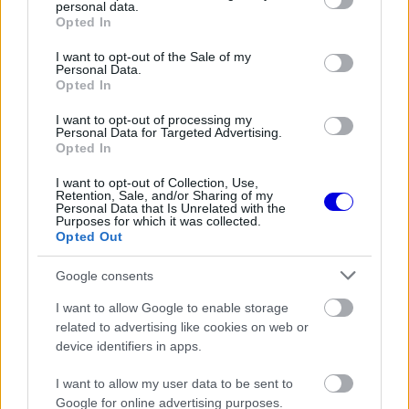
personal data.
grant or deny consent to Google and its third-party tags to
Opted In
use your data for below specified purposes in below Google
FORMA-1
Rendkívül okos döntést hozott az
consent section.
I want to opt-out of the Sale of my
Aston Martin az F1-ben
Personal Data.
Opted In
I want to opt-out of processing my
Personal Data for Targeted Advertising.
FORMA-1
Opted In
Verstappen vezethetetlennek
nevezte az autót, mélyül a válság a
I want to opt-out of Collection, Use,
csapatnál
Retention, Sale, and/or Sharing of my
Personal Data that Is Unrelated with the
Purposes for which it was collected.
Opted Out
A pályák és infrastruktúra szab határt
Google consents
I want to allow Google to enable storage
A legnagyobb akadályt az jelenti, hogy egyetlen
related to advertising like cookies on web or
versenypálya sem tudná egyszerre kiszolgálni
device identifiers in apps.
mindkét sorozat igényeit, mivel a bokszutcák, a
I want to allow my user data to be sent to
paddock és a teljes infrastruktúra kapacitása
Google for online advertising purposes.