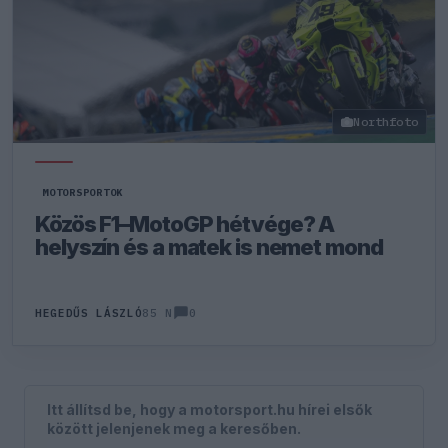
Northfoto
MOTORSPORTOK
Közös F1–MotoGP hétvége? A
helyszín és a matek is nemet mond
0
HEGEDŰS LÁSZLÓ
85 N
Itt állítsd be, hogy a motorsport.hu hírei elsők
között jelenjenek meg a keresőben.