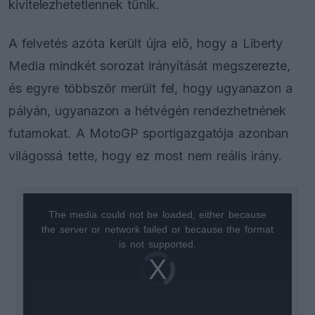
kivitelezhetetlennek tűnik.
A felvetés azóta került újra elő, hogy a Liberty
Media mindkét sorozat irányítását megszerezte,
és egyre többször merült fel, hogy ugyanazon a
pályán, ugyanazon a hétvégén rendezhetnének
futamokat. A MotoGP sportigazgatója azonban
világossá tette, hogy ez most nem reális irány.
The media could not be loaded, either because
This
the server or network failed or because the format
is
is not supported.
Video
a
Player
is
loading.
modal
window.