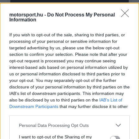
motorsport.hu -
Do Not Process My Personal
Information
Carlos Ezpeleta szerint a projekt még csak
If you wish to opt-out of the sale, sharing to third parties, or
tervezési szinten sem létezik. A jelenlegi helyzetet
processing of your personal or sensitive information for
targeted advertising by us, please use the below opt-out
egyértelműen lezárta egy rövid reakcióval. „Nem,
section to confirm your selection. Please note that after your
ez jelenleg nem olyasmi, amin dolgoznánk” –
opt-out request is processed you may continue seeing
interest-based ads based on personal information utilized by
mondta a GPblognak.
us or personal information disclosed to third parties prior to
your opt-out. You may separately opt-out of the further
disclosure of your personal information by third parties on the
EZEKET IS AJÁNLJUK
IAB’s list of downstream participants. This information may
also be disclosed by us to third parties on the
IAB’s List of
Downstream Participants
that may further disclose it to other
FORMA-1
third parties.
Súlyos figyelmeztetést kapott a
Ferrari Lewis Hamilton miatt
Please note that this website/app uses one or more Google
Personal Data Processing Opt Outs
services and may gather and store information including but
not limited to your visit or usage behaviour. You may click to
I want to opt-out of the Sharing of my