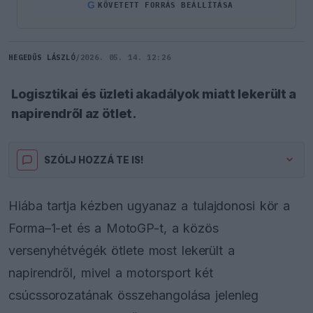
G
KÖVETETT FORRÁS BEÁLLÍTÁSA
HEGEDŰS LÁSZLÓ
/
2026. 05. 14. 12:26
Logisztikai és üzleti akadályok miatt lekerült a
napirendről az ötlet.
SZÓLJ HOZZÁ TE IS!
Hiába tartja kézben ugyanaz a tulajdonosi kör a
Forma–1-et és a MotoGP-t, a közös
versenyhétvégék ötlete most lekerült a
napirendről, mivel a motorsport két
csúcssorozatának összehangolása jelenleg