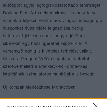
autósport egyik legfoglalkoztatottabb tehetségét,
Doriane Pint. A francia márkának komoly tervei
vannak a teljesen elektromos világbajnokságon, a
huszonkét éves pilóta leigazolása pedig
határozott jelzése annak, hogy a jövőbeli
sikereket egy hazai ígérettel képzelik el. A
versenyző eddig is kivételes terhelést vállalt,
hiszen a Peugeot WEC-csapatánál betöltött
szerepe mellett a Brackley-iek Forma–1-es
istállójának szimulátoros munkájába is besegít.
Új korszak előkészítése Monacóban