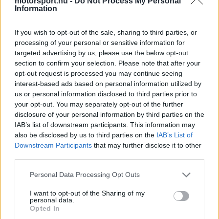
The media could not be loaded, either because
motorsport.hu -
Do Not Process My Personal
This
Information
the server or network failed or because the format
is
is not supported.
If you wish to opt-out of the sale, sharing to third parties, or
Video
a
Player
is
processing of your personal or sensitive information for
loading.
modal
targeted advertising by us, please use the below opt-out
section to confirm your selection. Please note that after your
window.
opt-out request is processed you may continue seeing
interest-based ads based on personal information utilized by
us or personal information disclosed to third parties prior to
your opt-out. You may separately opt-out of the further
disclosure of your personal information by third parties on the
A fiatal versenyző már a mostani hétvégén
IAB’s list of downstream participants. This information may
megrendezésre kerülő monacói futamon is feltűnik
also be disclosed by us to third parties on the
IAB’s List of
Downstream Participants
that may further disclose it to other
az új munkaadója színeiben, a legfőbb feladatát
third parties.
azonban a következő szezonban érkező Gen4-es
Please note that this website/app uses one or more Google
Personal Data Processing Opt Outs
versenyautó finomhangolása jelenti majd. Az
services and may gather and store information including but
not limited to your visit or usage behaviour. You may click to
I want to opt-out of the Sharing of my
elektromos széria a generációváltás küszöbén áll,
personal data.
grant or deny consent to Google and its third-party tags to
Opted In
a fejlesztési folyamat során pedig a csapat
use your data for below specified purposes in below Google