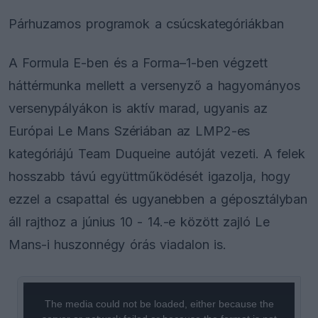
Párhuzamos programok a csúcskategóriákban
A Formula E-ben és a Forma–1-ben végzett
háttérmunka mellett a versenyző a hagyományos
versenypályákon is aktív marad, ugyanis az
Európai Le Mans Szériában az LMP2-es
kategóriájú Team Duqueine autóját vezeti. A felek
hosszabb távú együttműködését igazolja, hogy
ezzel a csapattal és ugyanebben a géposztályban
áll rajthoz a június 10 - 14.-e között zajló Le
Mans-i huszonnégy órás viadalon is.
This
is
a
The media could not be loaded, either because the
modal
window.