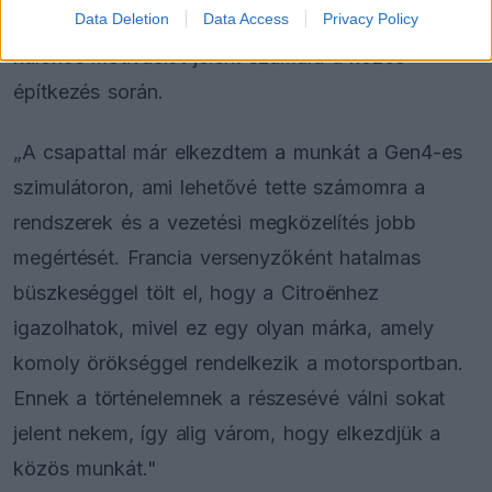
Data Deletion
Data Access
Privacy Policy
A pilóta saját elmondása szerint a hazai kötődés
különös motivációt jelent számára a közös
építkezés során.
„A csapattal már elkezdtem a munkát a Gen4-es
szimulátoron, ami lehetővé tette számomra a
rendszerek és a vezetési megközelítés jobb
megértését. Francia versenyzőként hatalmas
büszkeséggel tölt el, hogy a Citroënhez
igazolhatok, mivel ez egy olyan márka, amely
komoly örökséggel rendelkezik a motorsportban.
Ennek a történelemnek a részesévé válni sokat
jelent nekem, így alig várom, hogy elkezdjük a
közös munkát."