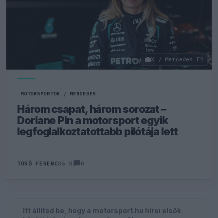
X / Mercedes F1
MOTORSPORTOK
/
MERCEDES
Három csapat, három sorozat –
Doriane Pin a motorsport egyik
legfoglalkoztatottabb pilótája lett
0
TÖRŐ FERENC
86 N
Itt állítsd be, hogy a motorsport.hu hírei elsők