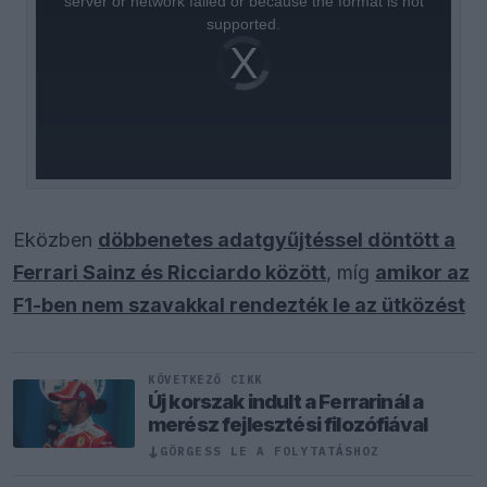
server or network failed or because the format is not
supported.
Video
Player
is
loading.
Eközben
döbbenetes adatgyűjtéssel döntött a
Ferrari Sainz és Ricciardo között
, míg
amikor az
F1-ben nem szavakkal rendezték le az ütközést
KÖVETKEZŐ CIKK
Új korszak indult a Ferrarinál a
merész fejlesztési filozófiával
↓
GÖRGESS LE A FOLYTATÁSHOZ