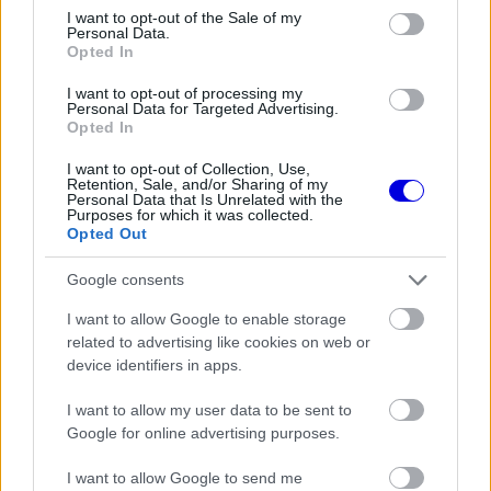
consent section.
tájékoztatása szerint Pin a következő
I want to opt-out of the Sale of my
Personal Data.
hónapokban több alkalommal is pályára viheti
Opted In
majd a Formula E jelenlegi és jövőbeli technikáját.
I want to opt-out of processing my
Personal Data for Targeted Advertising.
Opted In
EZEKET IS AJÁNLJUK
I want to opt-out of Collection, Use,
Retention, Sale, and/or Sharing of my
Personal Data that Is Unrelated with the
Purposes for which it was collected.
FORMA-1
Döbbenetes adatgyűjtéssel
Opted Out
döntött a Ferrari Sainz és Ricciardo
között
Google consents
I want to allow Google to enable storage
related to advertising like cookies on web or
device identifiers in apps.
FORMA-1
Amikor az F1-ben nem szavakkal
rendezték le az ütközést
I want to allow my user data to be sent to
Google for online advertising purposes.
I want to allow Google to send me