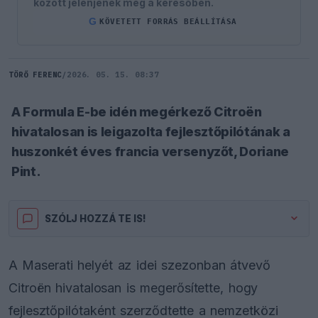
között jelenjenek meg a keresőben.
G
KÖVETETT FORRÁS BEÁLLÍTÁSA
TÖRŐ FERENC
/
2026. 05. 15. 08:37
A Formula E-be idén megérkező Citroën
hivatalosan is leigazolta fejlesztőpilótának a
huszonkét éves francia versenyzőt, Doriane
Pint.
SZÓLJ HOZZÁ TE IS!
A Maserati helyét az idei szezonban átvevő
Citroën hivatalosan is megerősítette, hogy
fejlesztőpilótaként szerződtette a nemzetközi