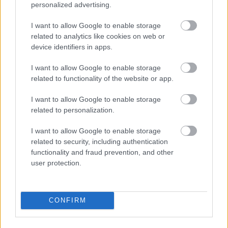
personalized advertising.
FORMA-1
A saját protezsáltja állhat Max
Verstappen útjába a jövőben
I want to allow Google to enable storage
related to analytics like cookies on web or
device identifiers in apps.
A francia tehetség a csatlakozás bejelentésekor
I want to allow Google to enable storage
related to functionality of the website or app.
kiadott közleményben elárulta, hogy a háttérben
már megkezdte a felkészülést a jövőbeli
I want to allow Google to enable storage
related to personalization.
kihívásokra.
I want to allow Google to enable storage
related to security, including authentication
„Nagyon örülök, hogy csatlakozhatok ehhez a
functionality and fraud prevention, and other
projekthez, és elvállalhatom ezt az új szerepet. A
user protection.
Formula E egy gyorsan növekvő bajnokság,
amelyet izgalmas nézni és vezetni is" – mondta
CONFIRM
Pin a szerdai sajtóanyagban.