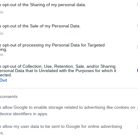
o opt-out of the Sharing of my personal data.
z e-mail alapú rendszerre.
In
o opt-out of the Sale of my Personal Data.
In
to opt-out of processing my Personal Data for Targeted
ing.
In
ken is.
o opt-out of Collection, Use, Retention, Sale, and/or Sharing
ersonal Data that Is Unrelated with the Purposes for which it
lected.
Out
consents
lyzatot magunknak
o allow Google to enable storage related to advertising like cookies on
evice identifiers in apps.
 az Aston Martin felzárkózása”
o allow my user data to be sent to Google for online advertising
s.
f ajánlatát Antonelli