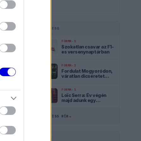
LEGFRISSEBB
FORMA-1
Szokatlan csavar az F1-
es versenynaptárban
FORMA-1
Fordulat Mogyoródon,
váratlan dicséretet
kapott az Aston Martin
FORMA-1
ÖSSZES
Loïc Serra: Év végén
majd adunk egy
osztályzatot
19:14
magunknak
→
ÖSSZES FRISS HÍR
18:40
18:13
HIRDETÉS