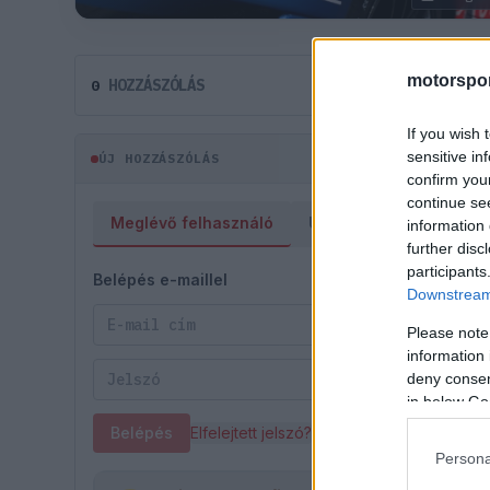
motorspor
HOZZÁSZÓLÁS
0
If you wish 
sensitive in
ÚJ HOZZÁSZÓLÁS
confirm you
continue se
Meglévő felhasználó
Új felhasználó
information 
further disc
participants
Belépés e-maillel
Downstream 
Please note
information 
deny consent
in below Go
Belépés
Elfelejtett jelszó?
Persona