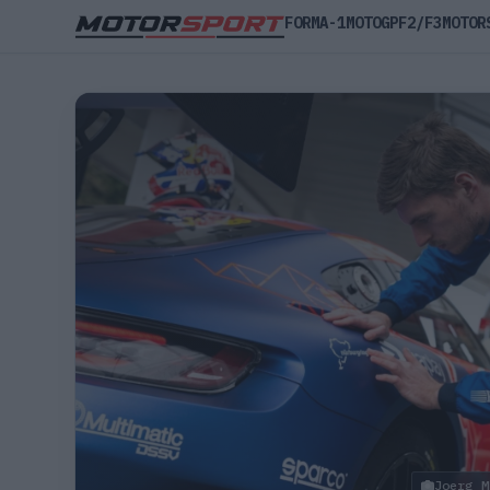
FORMA-1
MOTOGP
F2/F3
MOTOR
Joerg M