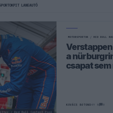
SPORTOK
PIT LANE
AUTÓ
MOTORSPORTOK
/
RED BULL RA
Verstappen o
a nürburgri
csapat sem 
0
KOVÁCS BOTOND
49 N
itter / Red Bull Content Pool