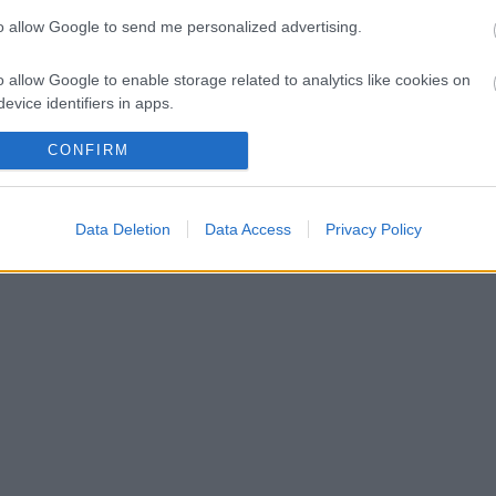
to allow Google to send me personalized advertising.
b előnnyel is vezethetne
o allow Google to enable storage related to analytics like cookies on
egendás szakembere
evice identifiers in apps.
o allow Google to enable storage related to functionality of the website
CONFIRM
o allow Google to enable storage related to personalization.
Data Deletion
Data Access
Privacy Policy
o allow Google to enable storage related to security, including
cation functionality and fraud prevention, and other user protection.