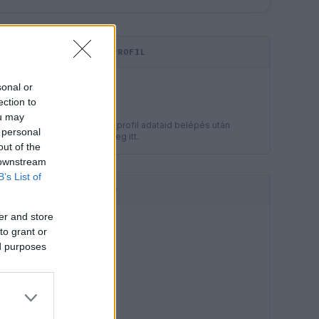
KOMMENTPROFIL
LEGJOBB
sonal or
?
ection to
ou may
A kommentprofil adataid belépés után
 personal
jelennek meg itt.
out of the
 downstream
B’s List of
HIRDETÉS
er and store
to grant or
ed purposes