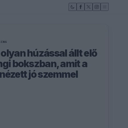
CING
lyan húzással állt elő
ngi bokszban, amit a
nézett jó szemmel