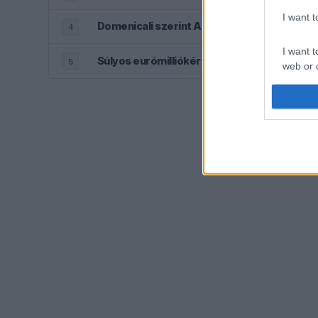
I want 
Domenicali szerint Antonelli sokkal nagyob
4
I want t
Súlyos eurómilliókért hallgat a Red Bull l
5
web or d
I want t
or app.
I want t
I want t
authenti