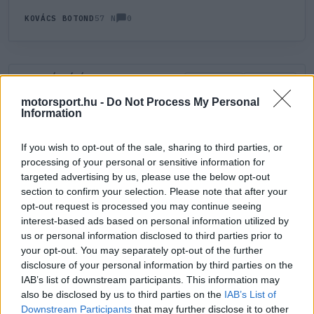
0
KOVÁCS BOTOND
57 N
HOZZÁSZÓLÁS
0
LEGÚJABB
LEGJOBB
motorsport.hu -
Do Not Process My Personal
Information
ÚJ HOZZÁSZÓLÁS
If you wish to opt-out of the sale, sharing to third parties, or
processing of your personal or sensitive information for
Meglévő felhasználó
Új felhasználó
targeted advertising by us, please use the below opt-out
section to confirm your selection. Please note that after your
Belépés e-maillel
opt-out request is processed you may continue seeing
interest-based ads based on personal information utilized by
us or personal information disclosed to third parties prior to
your opt-out. You may separately opt-out of the further
disclosure of your personal information by third parties on the
IAB’s list of downstream participants. This information may
also be disclosed by us to third parties on the
IAB’s List of
Belépés
Elfelejtett jelszó?
Downstream Participants
that may further disclose it to other