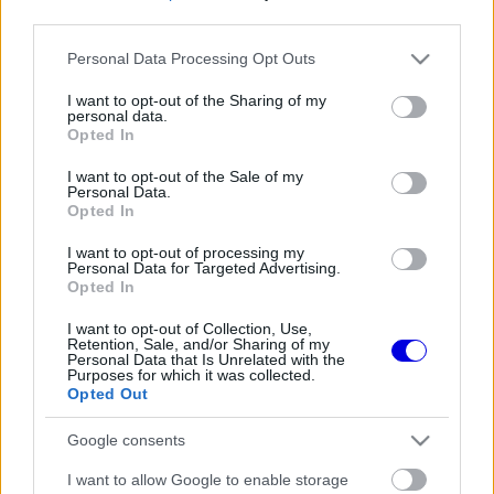
third parties.
Régi rendszerű fiókkal rendelkezel?
Please note that this website/app uses one or more Google
Personal Data Processing Opt Outs
Lépj be felhasználónévvel és jelszóval, majd állj át
services and may gather and store information including but
az e-mail alapú rendszerre.
not limited to your visit or usage behaviour. You may click to
I want to opt-out of the Sharing of my
personal data.
grant or deny consent to Google and its third-party tags to
Opted In
use your data for below specified purposes in below Google
consent section.
I want to opt-out of the Sale of my
Még nincs hozzászólás. Légy te az első!
Personal Data.
Opted In
I want to opt-out of processing my
Personal Data for Targeted Advertising.
Friss tartalmakért kövessetek minket a Google
Opted In
Híreken is.
I want to opt-out of Collection, Use,
Retention, Sale, and/or Sharing of my
Personal Data that Is Unrelated with the
Purposes for which it was collected.
FRISS HÍREK
ÖSSZES
Opted Out
Már a nyári szünetben elindult a hőségriadó a
16:38
1
Google consents
Forma–1-ben
Amikor az F1-ben nem szavakkal rendezték le
I want to allow Google to enable storage
16:06
2