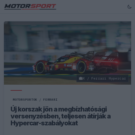
X / Ferrari Hypercar
MOTORSPORTOK
/
FERRARI
Új korszak jön a megbízhatósági
versenyzésben, teljesen átírják a
Hypercar-szabályokat