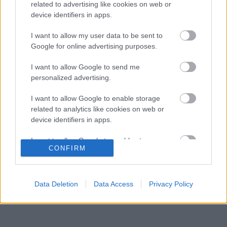
az ütközést
related to advertising like cookies on web or
device identifiers in apps.
A rajongók még nem írták le George Russellt
15:35
3
a súlyos pofonok után
I want to allow my user data to be sent to
Sainz visszatérne a Red Bullhoz, ahol a
Google for online advertising purposes.
15:02
4
győzelemért harcolhatna
Négy új ország és egy visszatérő klasszikus
I want to allow Google to send me
14:00
5
pályázik F1-es futamra 2028-tól
personalized advertising.
I want to allow Google to enable storage
related to analytics like cookies on web or
KOMMENTPROFIL
device identifiers in apps.
I want to allow Google to enable storage
?
CONFIRM
related to functionality of the website or app.
A kommentprofil adataid belépés után jelennek meg itt.
I want to allow Google to enable storage
related to personalization.
Data Deletion
Data Access
Privacy Policy
I want to allow Google to enable storage
related to security, including authentication
functionality and fraud prevention, and other