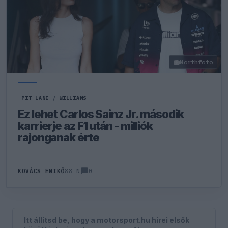
Northfoto
PIT LANE
/
WILLIAMS
Ez lehet Carlos Sainz Jr. második
karrierje az F1 után - milliók
rajonganak érte
0
KOVÁCS ENIKŐ
88 N
Itt állítsd be, hogy a motorsport.hu hírei elsők