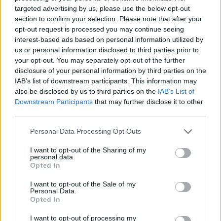
kamera előtt is természetesen mozog. Éppen
targeted advertising by us, please use the below opt-out
ezért az elmúlt időszakban számos
section to confirm your selection. Please note that after your
opt-out request is processed you may continue seeing
reklámkampányban és divatmárkához kapcsolódó
interest-based ads based on personal information utilized by
együttműködésben szerepelt, amelyek során
us or personal information disclosed to third parties prior to
your opt-out. You may separately opt-out of the further
sokan már nemcsak sportolóként, hanem valódi
disclosure of your personal information by third parties on the
nemzetközi sztárként tekintettek rá.
IAB’s list of downstream participants. This information may
also be disclosed by us to third parties on the
IAB’s List of
Downstream Participants
that may further disclose it to other
EZEKET IS AJÁNLJUK
third parties.
Please note that this website/app uses one or more Google
Personal Data Processing Opt Outs
services and may gather and store information including but
FORMA-1
not limited to your visit or usage behaviour. You may click to
I want to opt-out of the Sharing of my
Kikerekedett szemekkel hallgatta
personal data.
Toto Wolff ajánlatát Antonelli
grant or deny consent to Google and its third-party tags to
Opted In
use your data for below specified purposes in below Google
consent section.
I want to opt-out of the Sale of my
Personal Data.
Opted In
FORMA-1
Adrian Newey megszólalt a titkos
fejlesztésekről és a Honda
I want to opt-out of processing my