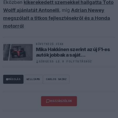
Eközben
kikerekedett szemekkel hallgatta Toto
Wolff ajánlatát Antonelli
, míg
Adrian Newey
megszólalt a titkos fejlesztésekről és a Honda
motorról
KÖVETKEZŐ CIKK
Mika Hakkinen szerint az új F1-es
autók jobbak a saját
sikerkorszakának gépeinél
↓
GÖRGESS LE A FOLYTATÁSHOZ
MÁSOLÁS
WILLIAMS
CARLOS SAINZ
HOZZÁSZÓLOK