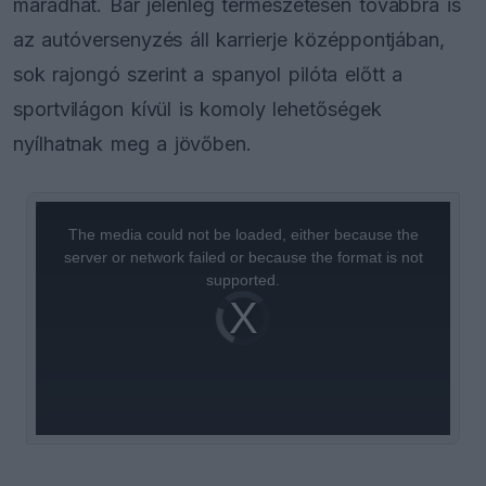
maradhat. Bár jelenleg természetesen továbbra is
az autóversenyzés áll karrierje középpontjában,
sok rajongó szerint a spanyol pilóta előtt a
sportvilágon kívül is komoly lehetőségek
nyílhatnak meg a jövőben.
This
is
a
The media could not be loaded, either because the
modal
window.
server or network failed or because the format is not
supported.
Video
Player
is
loading.