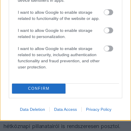
device identifiers in apps.
Sainz könnyedén megállná a helyét a
I want to allow Google to enable storage
divatvilágban is.
related to functionality of the website or app.
I want to allow Google to enable storage
Különösen érdekes, hogy a
Ferrari
elhagyása
related to personalization.
után sem csökkent körülötte a felhajtás. Sőt,
I want to allow Google to enable storage
sokan úgy érzik, hogy a csapatváltás után még
related to security, including authentication
nagyobb figyelem irányul rá, hiszen a rajongók
functionality and fraud prevention, and other
user protection.
kíváncsian követik, hogyan alakul karrierje a
sportág egyik legviharosabb időszakában. A
spanyol pilóta közben láthatóan továbbra is
CONFIRM
rendkívül aktív a közösségi médiában, ahol
nemcsak versenyhétvégés tartalmakat oszt meg,
Data Deletion
Data Access
Privacy Policy
hanem utazásairól, reklámfotózásairól és
hétköznapi pillanatairól is rendszeresen posztol.