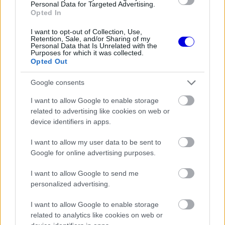
Personal Data for Targeted Advertising.
motorról
Opted In
I want to opt-out of Collection, Use,
Retention, Sale, and/or Sharing of my
Personal Data that Is Unrelated with the
FORMA-1
Purposes for which it was collected.
Hiába a hatalmas fejlesztési ugrás,
Opted Out
óriási a baj az Aston Martinnál
Google consents
I want to allow Google to enable storage
Az sem titok, hogy sok szurkoló szerint Sainz
related to advertising like cookies on web or
device identifiers in apps.
előtt akár komoly modellkarrier is állhat az F1
után. A spanyol pilóta megjelenése, öltözködési
I want to allow my user data to be sent to
Google for online advertising purposes.
stílusa és kamerák előtti magabiztossága miatt
gyakran kerül fel olyan listákra, amelyek a világ
I want to allow Google to send me
personalized advertising.
legjóképűbb sportolóit rangsorolják. Több
fotósorozata és reklámkampánya után is
I want to allow Google to enable storage
related to analytics like cookies on web or
rengetegen írták a közösségi oldalakon, hogy