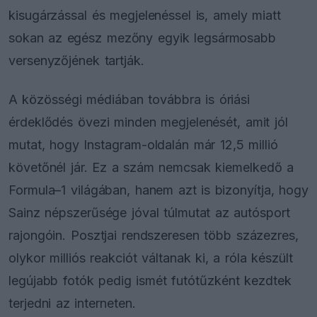
kisugárzással és megjelenéssel is, amely miatt
sokan az egész mezőny egyik legsármosabb
versenyzőjének tartják.
A közösségi médiában továbbra is óriási
érdeklődés övezi minden megjelenését, amit jól
mutat, hogy Instagram-oldalán már 12,5 millió
követőnél jár. Ez a szám nemcsak kiemelkedő a
Formula–1 világában, hanem azt is bizonyítja, hogy
Sainz népszerűsége jóval túlmutat az autósport
rajongóin. Posztjai rendszeresen több százezres,
olykor milliós reakciót váltanak ki, a róla készült
legújabb fotók pedig ismét futótűzként kezdtek
terjedni az interneten.