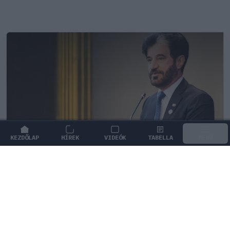
KEZDŐLAP
HÍREK
VIDEÓK
TABELLA
MENÜ
FORMA-1
Éles bírálatot kapott az FIA a
tehetetlensége miatt
David Coulthard élesen bírálta az FIA-t, amiért a
szövetség megvárta a pályán felmerülő problémákat a