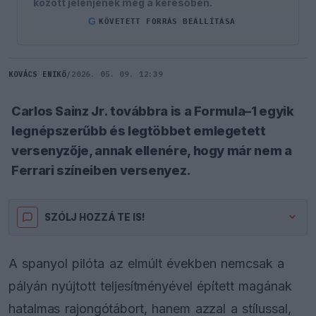
között jelenjenek meg a keresőben.
G
KÖVETETT FORRÁS BEÁLLÍTÁSA
KOVÁCS ENIKŐ
/
2026. 05. 09. 12:39
Carlos Sainz Jr. továbbra is a Formula–1 egyik
legnépszerűbb és legtöbbet emlegetett
versenyzője, annak ellenére, hogy már nem a
Ferrari színeiben versenyez.
SZÓLJ HOZZÁ TE IS!
A spanyol pilóta az elmúlt években nemcsak a
pályán nyújtott teljesítményével épített magának
hatalmas rajongótábort, hanem azzal a stílussal,