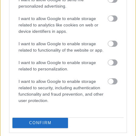
FORMA-1
Minden lapját egyetlen pilótára
personalized advertising.
teheti fel a Ferrari
I want to allow Google to enable storage
related to analytics like cookies on web or
device identifiers in apps.
FORMA-1
Sainz visszatérne a Red Bullhoz,
I want to allow Google to enable storage
ahol a győzelemért harcolhatna
related to functionality of the website or app.
I want to allow Google to enable storage
related to personalization.
A hozzászólás Alexandra Miami Nagydíjról készült
I want to allow Google to enable storage
képsorozata alatt jelent meg, ahol Leclerc végül a
related to security, including authentication
functionality and fraud prevention, and other
8. helyen zárt. Alexandra a
Ferrari
vörös színeire
user protection.
utalva piros bőrnadrágot viselt fehér pólóval, apró
napszemüveggel és fekete magassarkúval. A
CONFIRM
bejegyzéshez mindössze ennyit írt: „Túl sok?”