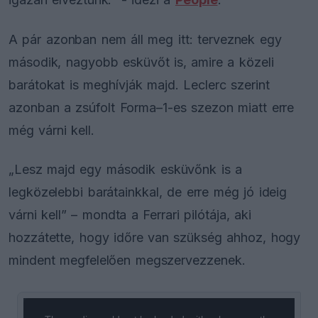
A pár azonban nem áll meg itt: terveznek egy
második, nagyobb esküvőt is, amire a közeli
barátokat is meghívják majd. Leclerc szerint
azonban a zsúfolt Forma–1-es szezon miatt erre
még várni kell.
„Lesz majd egy második esküvőnk is a
legközelebbi barátainkkal, de erre még jó ideig
várni kell” – mondta a Ferrari pilótája, aki
hozzátette, hogy időre van szükség ahhoz, hogy
mindent megfelelően megszervezzenek.
This
is
a