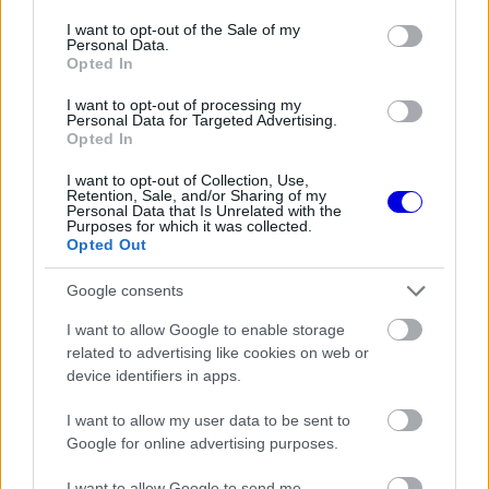
határozza meg. „Valószínűleg te is ilyen vagy, és
consent section.
I want to opt-out of the Sale of my
ez nagyszerű. Nem mindannyiunkból lesz énekes,
Personal Data.
Opted In
orvos, színész vagy sportoló, és ez semmit nem
vesz el egy ember értékéből. Az számít, hogy
I want to opt-out of processing my
Personal Data for Targeted Advertising.
Opted In
milyen ember vagy, hogyan bánsz másokkal, és
mire használod a szabadidődet. Gondolkodj el
I want to opt-out of Collection, Use,
Retention, Sale, and/or Sharing of my
ezen.”
Personal Data that Is Unrelated with the
Purposes for which it was collected.
Opted Out
EZEKET IS AJÁNLJUK
Google consents
I want to allow Google to enable storage
related to advertising like cookies on web or
FORMA-1
Christian Horner lehet a Williams
device identifiers in apps.
megmentője
I want to allow my user data to be sent to
Google for online advertising purposes.
I want to allow Google to send me