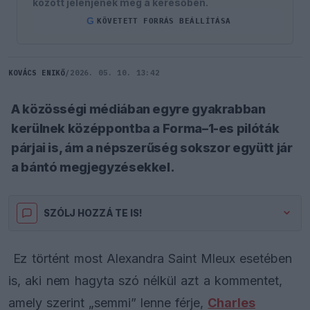
között jelenjenek meg a keresőben.
G
KÖVETETT FORRÁS BEÁLLÍTÁSA
KOVÁCS ENIKŐ
/
2026. 05. 10. 13:42
A közösségi médiában egyre gyakrabban
kerülnek középpontba a Forma–1-es pilóták
párjai is, ám a népszerűség sokszor együtt jár
a bántó megjegyzésekkel.
SZÓLJ HOZZÁ TE IS!
Ez történt most Alexandra Saint Mleux esetében
is, aki nem hagyta szó nélkül azt a kommentet,
amely szerint „semmi” lenne férje,
Charles