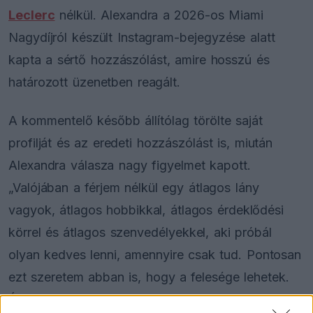
Leclerc
nélkül. Alexandra a 2026-os Miami
Nagydíjról készült Instagram-bejegyzése alatt
kapta a sértő hozzászólást, amire hosszú és
határozott üzenetben reagált.
A kommentelő később állítólag törölte saját
profilját és az eredeti hozzászólást is, miután
Alexandra válasza nagy figyelmet kapott.
„Valójában a férjem nélkül egy átlagos lány
vagyok, átlagos hobbikkal, átlagos érdeklődési
körrel és átlagos szenvedélyekkel, aki próbál
olyan kedves lenni, amennyire csak tud. Pontosan
ezt szeretem abban is, hogy a felesége lehetek.
És ezzel semmi probléma nincs” – írta Alexandra.