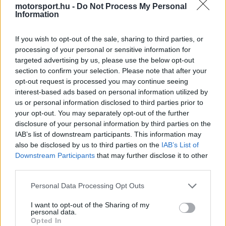
motorsport.hu -
Do Not Process My Personal
Information
The media could not be loaded, either because
This
If you wish to opt-out of the sale, sharing to third parties, or
the server or network failed or because the format
processing of your personal or sensitive information for
is
is not supported.
targeted advertising by us, please use the below opt-out
Video
a
section to confirm your selection. Please note that after your
Player
is
loading.
opt-out request is processed you may continue seeing
modal
interest-based ads based on personal information utilized by
window.
us or personal information disclosed to third parties prior to
your opt-out. You may separately opt-out of the further
disclosure of your personal information by third parties on the
IAB’s list of downstream participants. This information may
also be disclosed by us to third parties on the
IAB’s List of
Keményebb stílust vett fel
Downstream Participants
that may further disclose it to other
third parties.
A modell ezt követően még erősebben
Please note that this website/app uses one or more Google
Personal Data Processing Opt Outs
fogalmazott, amikor arról beszélt, hogy az
services and may gather and store information including but
not limited to your visit or usage behaviour. You may click to
I want to opt-out of the Sharing of my
emberek értékét nem a hírnév vagy a foglalkozás
personal data.
grant or deny consent to Google and its third-party tags to
Opted In
use your data for below specified purposes in below Google