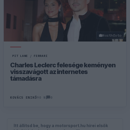
Northfoto
PIT LANE
/
FERRARI
Charles Leclerc felesége keményen
visszavágott az internetes
támadásra
0
KOVÁCS ENIKŐ
90 N
Itt állítsd be, hogy a motorsport.hu hírei elsők