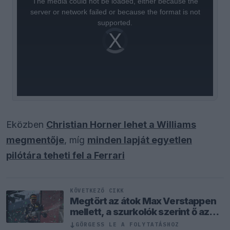
The media could not be loaded, either because the
modal
window.
server or network failed or because the format is not
supported.
Video
Player
is
loading.
Eközben
Christian Horner lehet a Williams
megmentője
, míg
minden lapját egyetlen
pilótára teheti fel a Ferrari
KÖVETKEZŐ CIKK
Megtört az átok Max Verstappen
mellett, a szurkolók szerint ő az
igazi utód
↓
GÖRGESS LE A FOLYTATÁSHOZ