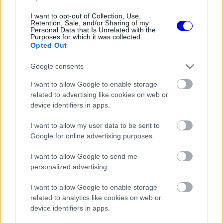
ember teljesen kikapcsolódik, hamar azon kapja
I want to opt-out of Collection, Use,
Retention, Sale, and/or Sharing of my
magát, hogy elszakad a valóságtól, hiszen
Personal Data that Is Unrelated with the
Purposes for which it was collected.
manapság már mindenki a telefonját bújja” –
Opted Out
fogalmazott a monacói pilóta.
Google consents
A
ScuderiaFans
szerint a monacói pilóta hamar
I want to allow Google to enable storage
related to advertising like cookies on web or
szembesült azzal, hogy a teljes digitális izoláció
device identifiers in apps.
nem jelent valós megoldást. Bár a kísérlet segített
I want to allow my user data to be sent to
neki távolságot tartani a folyamatos
Google for online advertising purposes.
információáradattól, jelenleg egy sokkal
I want to allow Google to send me
fenntarthatóbb megközelítésre törekszik.
personalized advertising.
I want to allow Google to enable storage
„Most igyekszem megtalálni az arany középutat a
related to analytics like cookies on web or
két véglet között. Fontos, hogy tisztában legyen
device identifiers in apps.