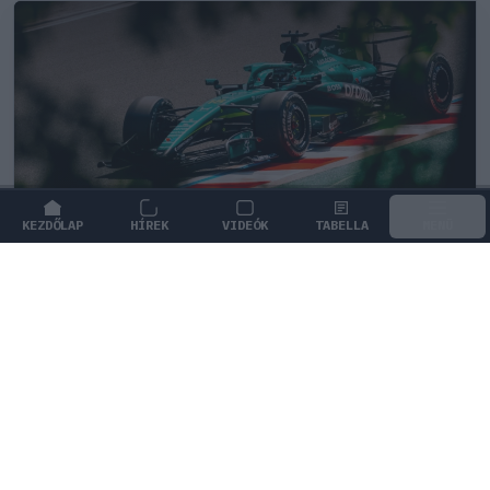
KEZDŐLAP
HÍREK
VIDEÓK
TABELLA
MENÜ
FORMA-1
/
ASTON MARTIN
Fordulat Mogyoródon, váratlan
dicséretet kapott az Aston Martin
Günther Steiner szerint az Aston Martin végre jó úton
jár a Hungaroringen bemutatott átfogó fejlesztéseinek
köszönhetően.