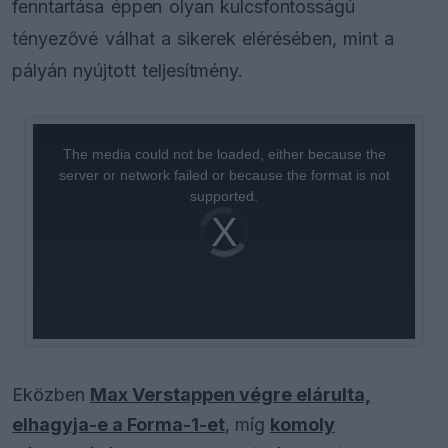
fenntartása éppen olyan kulcsfontosságú
tényezővé válhat a sikerek elérésében, mint a
pályán nyújtott teljesítmény.
This
is
a
The media could not be loaded, either because the
modal
window.
server or network failed or because the format is not
supported.
Video
Player
is
loading.
Eközben
Max Verstappen végre elárulta,
elhagyja-e a Forma-1-et
, míg
komoly