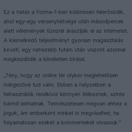
Ez a hatás a Forma–1-ben különösen felerősödik,
ahol egy-egy versenyhétvége után másodpercek
alatt vélemények tízezrei árasztják el az internetet.
A kiemelkedő teljesítményt gyorsan magasztalás
követi, egy nehezebb futam után viszont azonnal
megkezdődik a kíméletlen bírálat.
„Tény, hogy az online tér olykor meglehetősen
mérgezővé tud válni. Ebben a helyzetben a
felhasználók rendkívül könnyen ítélkeznek, szinte
bármit leírhatnak. Természetesen megvan ehhez a
joguk, ám emberként minket is megviselhet, ha
folyamatosan ezeket a kommenteket olvassuk.”