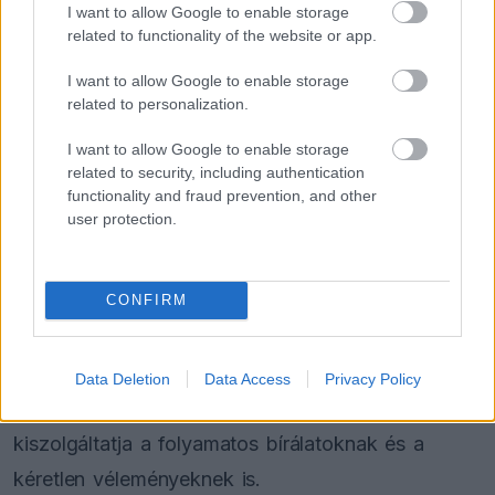
az ember a világ eseményeivel, emellett
I want to allow Google to enable storage
szeretném tartani a kapcsolatot a barátaimmal és
related to functionality of the website or app.
a családommal is. A közösségi oldalakon ráadásul
I want to allow Google to enable storage
related to personalization.
rengeteg vicces tartalommal találkozhatunk,
amelyek szintén részét képezik a társasági
I want to allow Google to enable storage
related to security, including authentication
életünknek.”
functionality and fraud prevention, and other
user protection.
Mérgező környezet a neten
Az elit sportolók számára a közösségi média
CONFIRM
komoly kétélű fegyver. Bár kiváló lehetőséget
biztosít a szurkolókkal való kapcsolattartásra, a
Data Deletion
Data Access
Privacy Policy
nyilvánosság előtt szereplő hírességeket
kiszolgáltatja a folyamatos bírálatoknak és a
kéretlen véleményeknek is.