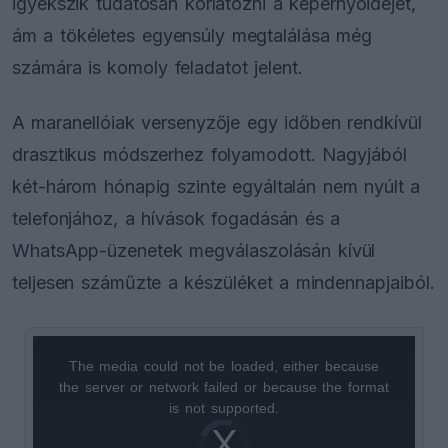
igyekszik tudatosan korlátozni a képernyőidejét,
ám a tökéletes egyensúly megtalálása még
számára is komoly feladatot jelent.
A maranellóiak versenyzője egy időben rendkívül
drasztikus módszerhez folyamodott. Nagyjából
két-három hónapig szinte egyáltalán nem nyúlt a
telefonjához, a hívások fogadásán és a
WhatsApp-üzenetek megválaszolásán kívül
teljesen száműzte a készüléket a mindennapjaiból.
The media could not be loaded, either because
This
the server or network failed or because the format
is
is not supported.
Video
a
Player