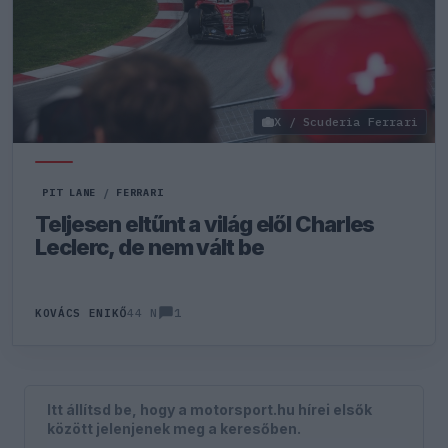
X / Scuderia Ferrari
PIT LANE
/
FERRARI
Teljesen eltűnt a világ elől Charles
Leclerc, de nem vált be
1
KOVÁCS ENIKŐ
44 N
Itt állítsd be, hogy a motorsport.hu hírei elsők
között jelenjenek meg a keresőben.