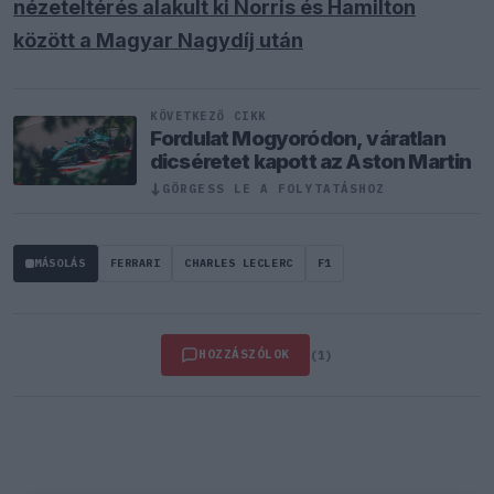
nézeteltérés alakult ki Norris és Hamilton
között a Magyar Nagydíj után
KÖVETKEZŐ CIKK
Fordulat Mogyoródon, váratlan
dicséretet kapott az Aston Martin
GÖRGESS LE A FOLYTATÁSHOZ
↓
MÁSOLÁS
FERRARI
CHARLES LECLERC
F1
HOZZÁSZÓLOK
(1)