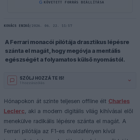
G
KÖVETETT FORRÁS BEÁLLÍTÁSA
KOVÁCS ENIKŐ
/
2026. 06. 22. 11:57
A Ferrari monacói pilótája drasztikus lépésre
szánta el magát, hogy megóvja a mentális
egészségét a folyamatos külső nyomástól.
SZÓLJ HOZZÁ TE IS!
1 hozzászólás.
Hónapokon át szinte teljesen offline élt
Charles
Leclerc
, aki a modern digitális világ kihívásai elől
menekülve radikális lépésre szánta el magát. A
Ferrari pilótája az F1-es rivaldafényen kívül