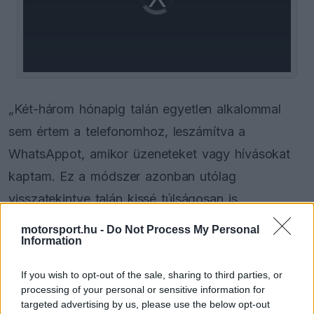
is
loading.
modal
window.
„Két-három hónapig talán egyetlen alkalommal
sem értem a telefonomhoz, leszámítva a
WhatsAppot, amikor üzeneteket vagy hívásokat
kaptam. Ez a módszer azonban utólag
visszatekintve talán kissé túlságosan is
szélsőségesnek bizonyult” – emlékezett vissza
motorsport.hu -
Do Not Process My Personal
Information
Leclerc.
If you wish to opt-out of the sale, sharing to third parties, or
EZEKET IS AJÁNLJUK
processing of your personal or sensitive information for
targeted advertising by us, please use the below opt-out