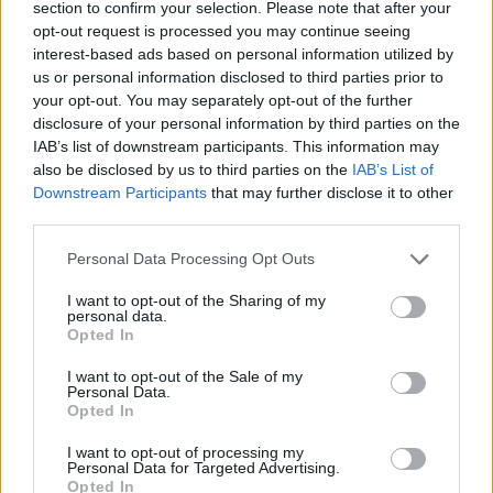
section to confirm your selection. Please note that after your
opt-out request is processed you may continue seeing
FORMA-1
Max Verstappen végre elárulta,
interest-based ads based on personal information utilized by
elhagyja-e a Forma-1-et
us or personal information disclosed to third parties prior to
your opt-out. You may separately opt-out of the further
disclosure of your personal information by third parties on the
IAB’s list of downstream participants. This information may
FORMA-1
also be disclosed by us to third parties on the
IAB’s List of
Komoly nézeteltérés alakult ki
Downstream Participants
that may further disclose it to other
Norris és Hamilton között a Magyar
third parties.
Nagydíj után
Please note that this website/app uses one or more Google
Personal Data Processing Opt Outs
services and may gather and store information including but
not limited to your visit or usage behaviour. You may click to
I want to opt-out of the Sharing of my
FORMA-1
personal data.
grant or deny consent to Google and its third-party tags to
Súlyos veszteségekről vallott Toto
Opted In
Wolff, bajban a Mercedes
use your data for below specified purposes in below Google
consent section.
I want to opt-out of the Sale of my
Personal Data.
Opted In
„Sikerült előrelépést elérnem ezen a téren, viszont
I want to opt-out of processing my
Personal Data for Targeted Advertising.
meg kell találni a megfelelő egyensúlyt. Ha az
Opted In