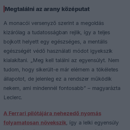
Megtalálni az arany középutat
A monacói versenyző szerint a megoldás
kizárólag a tudatosságban rejlik, így a teljes
bojkott helyett egy egészséges, a mentális
egészségét védő használati módot igyekszik
kialakítani. „Meg kell találni az egyensúlyt. Nem
tudom, hogy sikerült-e már elérnem a tökéletes
állapotot, de jelenleg ez a rendszer működik
nekem, ami mindennél fontosabb” – magyarázta
Leclerc.
A Ferrari pilótájára nehezedő nyomás
folyamatosan növekszik
, így a lelki egyensúly