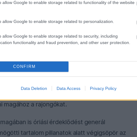
o allow Google to enable storage related to functionality of the website
ztatja a rajongókat, hogy továbbra is küldjenek
o allow Google to enable storage related to personalization.
án keresztül. A rövid promócióban az
o allow Google to enable storage related to security, including
a szurkolók csapatprofilokat, interaktív
cation functionality and fraud prevention, and other user protection.
luzív funkciókat érhetnek el.
CONFIRM
obb hangsúlyt fektet arra, hogy közvetlenebb
Data Deletion
Data Access
Privacy Policy
 a mostani videó is jól mutatja, hogy a csapat
i magához a rajongókat.
magában is óriási érdeklődést generál
mögötti tartalom pillanatok alatt végigsöpör az