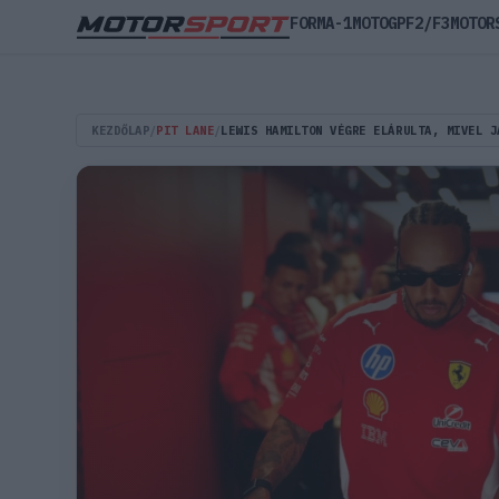
FORMA-1
MOTOGP
F2/F3
MOTOR
KEZDŐLAP
/
PIT LANE
/
LEWIS HAMILTON VÉGRE ELÁRULTA, MIVEL J