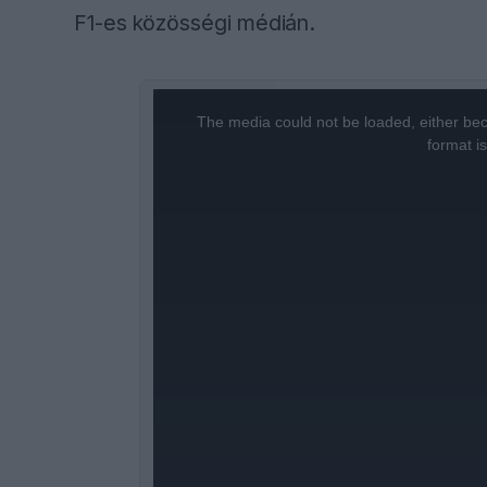
F1-es közösségi médián.
This
is
a
The media could not be loaded, either bec
modal
window.
format i