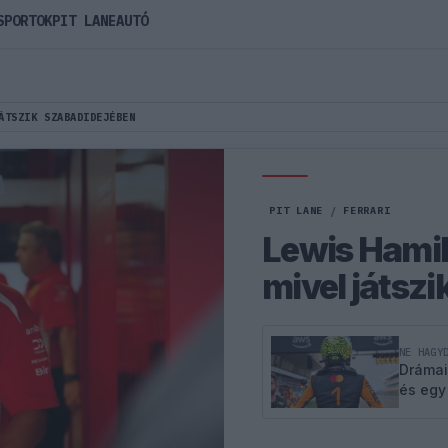
SPORTOK
PIT LANE
AUTÓ
ÁTSZIK SZABADIDEJÉBEN
PIT LANE
/
FERRARI
Lewis Hamilt
mivel játsz
NE HAGY
Drámai
és egy