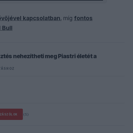
jövőjével kapcsolatban
, míg
fontos
 Bull
ztés nehezítheti meg Piastri életét a
TÁSHOZ
ZÁSZÓLOK
(1)