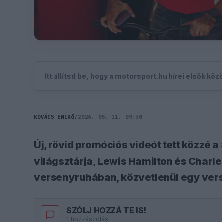
Itt állítsd be, hogy a motorsport.hu hírei elsők kö
KOVÁCS ENIKŐ
/
2026. 05. 11. 09:50
Új, rövid promóciós videót tett közzé a
világsztárja, Lewis Hamilton és Charle
versenyruhában, közvetlenül egy ver
SZÓLJ HOZZÁ TE IS!
1 hozzászólás.