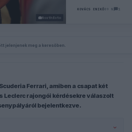
1
KOVÁCS ENIKŐ
89 N
Northfoto
zött jelenjenek meg a keresőben.
 Scuderia Ferrari, amiben a csapat két
s Leclerc rajongói kérdésekre válaszolt
senypályáról bejelentkezve.