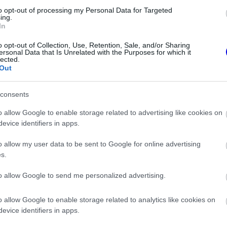
to opt-out of processing my Personal Data for Targeted
 azt is, hogy lemaradt a NASA Artemis–2
ing.
In
nkább a családjával töltötte.
o opt-out of Collection, Use, Retention, Sale, and/or Sharing
ersonal Data that Is Unrelated with the Purposes for which it
lected.
Out
consents
o allow Google to enable storage related to advertising like cookies on
evice identifiers in apps.
o allow my user data to be sent to Google for online advertising
s.
to allow Google to send me personalized advertising.
FORMA-1
o allow Google to enable storage related to analytics like cookies on
embert csábított
Lando Norris meglepő vallomást
evice identifiers in apps.
a Red Bull
tett a gyermekkori
szenvedélyéről