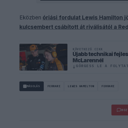
Eközben
óriási fordulat Lewis Hamilton 
kulcsembert csábított át riválisától a Red
KÖVETKEZŐ CIKK
Újabb technikai fejles
McLarennél
GÖRGESS LE A FOLYTA
↓
MÁSOLÁS
FERRARI
LEWIS HAMILTON
FERRARI
HOZ