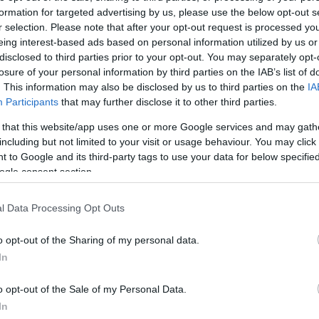
formation for targeted advertising by us, please use the below opt-out s
r selection. Please note that after your opt-out request is processed y
eing interest-based ads based on personal information utilized by us or
disclosed to third parties prior to your opt-out. You may separately opt-
losure of your personal information by third parties on the IAB’s list of
Video
. This information may also be disclosed by us to third parties on the
IA
Player
is
loading.
Participants
that may further disclose it to other third parties.
 that this website/app uses one or more Google services and may gath
including but not limited to your visit or usage behaviour. You may click 
 to Google and its third-party tags to use your data for below specifi
ogle consent section.
l Data Processing Opt Outs
o opt-out of the Sharing of my personal data.
ki
In
o opt-out of the Sale of my Personal Data.
témáról beszélt. A monacói versenyzőt arról
In
dekli, ő pedig a világűrt és a Holdat említette.