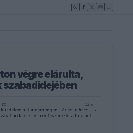
on végre elárulta,
ik szabadidejében
12 n
D KI
 küzdelem a Hungaroringen – óriási előzés
 váratlan kiesés is megfűszerezte a futamot