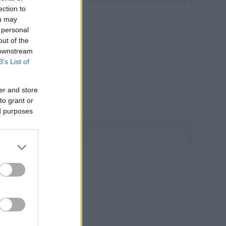
ection to
ou may
 personal
out of the
 downstream
B’s List of
er and store
to grant or
ed purposes
HIRDETÉS