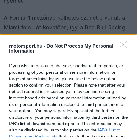
nyerhet.
A Forma–1 mezőnye kéthetes szünetre vonult a
Miami-fordulót követően, így a Red Bull Racing
pilótája kihasználja a naptár kínálta lehetőséget,
motorsport.hu -
Do Not Process My Personal
és a tengerparton kapcsol ki, mielőtt
Information
Németországba utazik az Eifel régióba, ahol a
If you wish to opt-out of the sale, sharing to third parties, or
legendás hosszú távú futam vár rá.
processing of your personal or sensitive information for
targeted advertising by us, please use the below opt-out
section to confirm your selection. Please note that after your
opt-out request is processed you may continue seeing
The media could not be loaded, either because
This
interest-based ads based on personal information utilized by
the server or network failed or because the format
is
us or personal information disclosed to third parties prior to
is not supported.
your opt-out. You may separately opt-out of the further
Video
a
Player
disclosure of your personal information by third parties on the
is
loading.
modal
IAB’s list of downstream participants. This information may
also be disclosed by us to third parties on the
IAB’s List of
window.
Downstream Participants
that may further disclose it to other