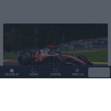
KEZDŐLAP
HÍREK
VIDEÓK
TABELLA
MENÜ
FORMA-1
/
FERRARI
Már rég Hamiltont kellene támogatnia
a Ferrarinak Leclerc helyett?
A Belga Nagydíj után szakértők csaptak össze azon,