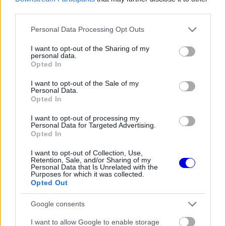
third parties.
Please note that this website/app uses one or more Google
Personal Data Processing Opt Outs
services and may gather and store information including but
A négyszeres világbajnok a karibi térségben, a
not limited to your visit or usage behaviour. You may click to
I want to opt-out of the Sharing of my
personal data.
grant or deny consent to Google and its third-party tags to
francia fennhatóság alá tartozó St. Barths
Opted In
use your data for below specified purposes in below Google
szigetén pihen barátnőjével, Kelly Piquet-vel. A
consent section.
I want to opt-out of the Sale of my
Personal Data.
párosról a tengerparton készült felvételek is
Opted In
napvilágot láttak, nem sokkal azután, hogy Kelly a
I want to opt-out of processing my
Personal Data for Targeted Advertising.
Miami Nagydíjon is elkísérte Verstappent.
Opted In
I want to opt-out of Collection, Use,
EZEKET IS AJÁNLJUK
Retention, Sale, and/or Sharing of my
Personal Data that Is Unrelated with the
Purposes for which it was collected.
Opted Out
FORMA-1
A saját protezsáltja állhat Max
Google consents
Verstappen útjába a jövőben
I want to allow Google to enable storage