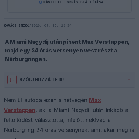
G
KÖVETETT FORRÁS BEÁLLÍTÁSA
KOVÁCS ENIKŐ
/
2026. 05. 11. 16:34
A Miami Nagydíj után pihent Max Verstappen,
majd egy 24 órás versenyen vesz részt a
Nürburgringen.
SZÓLJ HOZZÁ TE IS!
Nem ül autóba ezen a hétvégén
Max
Verstappen
, aki a Miami Nagydíj után inkább a
feltöltődést választotta, mielőtt nekivág a
Nürburgring 24 órás versenynek, amit akár meg is