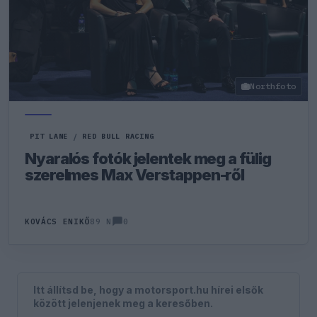
Northfoto
PIT LANE
/
RED BULL RACING
Nyaralós fotók jelentek meg a fülig
szerelmes Max Verstappen-ről
0
KOVÁCS ENIKŐ
89 N
Itt állítsd be, hogy a motorsport.hu hírei elsők
között jelenjenek meg a keresőben.