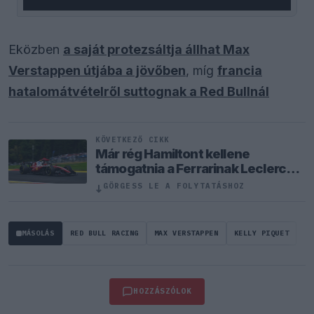
Eközben
a saját protezsáltja állhat Max
Verstappen útjába a jövőben
, míg
francia
hatalomátvételről suttognak a Red Bullnál
KÖVETKEZŐ CIKK
Már rég Hamiltont kellene
támogatnia a Ferrarinak Leclerc
helyett?
↓
GÖRGESS LE A FOLYTATÁSHOZ
MÁSOLÁS
RED BULL RACING
MAX VERSTAPPEN
KELLY PIQUET
HOZZÁSZÓLOK