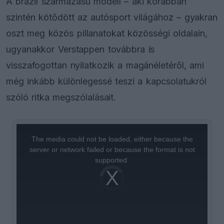
A brazil származású modell – aki korábban
szintén kötődött az autósport világához – gyakran
oszt meg közös pillanatokat közösségi oldalain,
ugyanakkor Verstappen továbbra is
visszafogottan nyilatkozik a magánéletéről, ami
még inkább különlegessé teszi a kapcsolatukról
szóló ritka megszólalásait.
This
is
a
The media could not be loaded, either because the
modal
window.
server or network failed or because the format is not
supported.
Video
Player
is
loading.