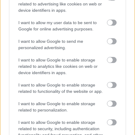
related to advertising like cookies on web or
device identifiers in apps.
FORMA-1
I want to allow my user data to be sent to
Francia hatalomátvételről
Google for online advertising purposes.
suttognak a Red Bullnál
I want to allow Google to send me
personalized advertising.
FORMA-1
I want to allow Google to enable storage
Ijesztő jelzés Spából, tényleg túl
related to analytics like cookies on web or
lassúak lettek az új F1-es autók?
device identifiers in apps.
I want to allow Google to enable storage
related to functionality of the website or app.
I want to allow Google to enable storage
related to personalization.
A rövid kikapcsolódás után azonban ismét
versenymódba kapcsol, hiszen, mint említettük, a
I want to allow Google to enable storage
related to security, including authentication
Nürburgring 24 órás megméretése egészen más
functionality and fraud prevention, and other