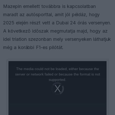
Mazepin emellett továbbra is kapcsolatban
maradt az autósporttal, amit jól példáz, hogy
2025 elején részt vett a Dubai 24 órás versenyen.
A következő időszak megmutatja majd, hogy az
idei triatlon szezonban mely versenyeken láthatjuk
még a korábbi F1-es pilótát.
This
is
a
The media could not be loaded, either because the
modal
window.
server or network failed or because the format is not
supported.
Video
Player
is
loading.