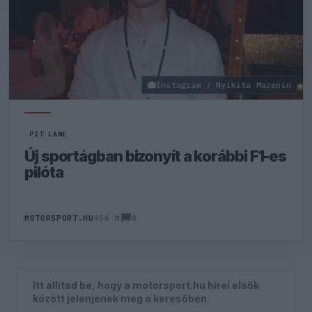
Instagram / Nyikita Mazepin
PIT LANE
Új sportágban bizonyít a korábbi F1-es
pilóta
0
MOTORSPORT.HU
456 N
Itt állítsd be, hogy a motorsport.hu hírei elsők
között jelenjenek meg a keresőben.