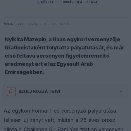
G
KÖVETETT FORRÁS BEÁLLÍTÁSA
MOTORSPORT.HU
/
2025. 05. 09. 14:03
Nyikita Mazepin, a Haas egykori versenyzője
triatlonistaként folytatta pályafutását, és már
első féltávú versenyén figyelemreméltó
eredményt ért el az Egyesült Arab
Emírségekben.
SZÓLJ HOZZÁ TE IS!
Az egykori Forma-1-es versenyző pályafutása
teljesen új irányt vett, miután a 26 éves orosz
pilóta a Challenge Sir Bani Yas triatlon versenyen