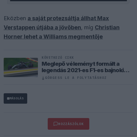
Eközben
a saját protezsáltja állhat Max
Verstappen útjába a jövőben
, míg
Christian
Horner lehet a Williams megmentője
KÖVETKEZŐ CIKK
Meglepő véleményt formált a
legendás 2021-es F1-es bajnoki
párharcról Antonelli
↓
GÖRGESS LE A FOLYTATÁSHOZ
MÁSOLÁS
HOZZÁSZÓLOK