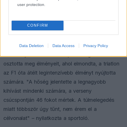
user protection.
FORMA-1
Toto Wolff keményen beszólt a
panaszodó Ferrarinak
CONFIRM
Extrém körülmények között
Data Deletion
Data Access
Privacy Policy
A versenyt követően Mazepin Instagramon
osztotta meg élményeit, ahol elmondta, a triatlon
az F1 óta átélt legintenzívebb élményt nyújtotta
számára. "A hőség jelentette a legnagyobb
kihívást mindenki számára, a verseny
csúcspontján 46 fokot mértek. A túlmelegedés
miatt többször úgy tűnt, nem érem el a
célvonalat" – nyilatkozta a sportoló.