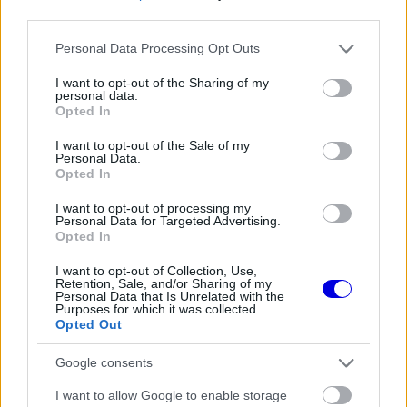
third parties.
perc 47 másodperc alatt fejezte be. A félmaratoni
futótávot pedig 1 óra 46 perc 30 másodperc alatt
Please note that this website/app uses one or more Google
Personal Data Processing Opt Outs
services and may gather and store information including but
abszolválta.
not limited to your visit or usage behaviour. You may click to
I want to opt-out of the Sharing of my
personal data.
grant or deny consent to Google and its third-party tags to
Opted In
use your data for below specified purposes in below Google
consent section.
I want to opt-out of the Sale of my
The media could not be loaded, either because
This
Personal Data.
the server or network failed or because the format
Opted In
is
is not supported.
I want to opt-out of processing my
Video
a
Player
Personal Data for Targeted Advertising.
is
Opted In
loading.
modal
window.
I want to opt-out of Collection, Use,
Retention, Sale, and/or Sharing of my
Personal Data that Is Unrelated with the
Purposes for which it was collected.
Opted Out
Google consents
A versenyző összesített ideje 5 óra 39 perc 53
másodperc lett, amivel korosztályában a negyedik
I want to allow Google to enable storage