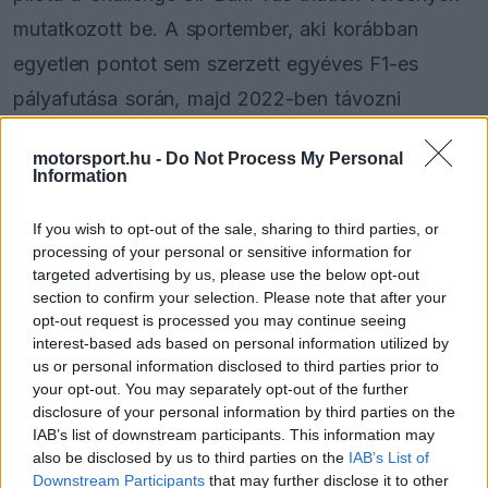
mutatkozott be. A sportember, aki korábban
egyetlen pontot sem szerzett egyéves F1-es
pályafutása során, majd 2022-ben távozni
kényszerült a Haastól az ukrajnai háború
motorsport.hu -
Do Not Process My Personal
következtében, most a triatlonban találta meg
Information
számításait.
If you wish to opt-out of the sale, sharing to third parties, or
processing of your personal or sensitive information for
A Sir Bani Yas szigetén megrendezett verseny
targeted advertising by us, please use the below opt-out
különleges környezetben zajlott, hiszen a
section to confirm your selection. Please note that after your
opt-out request is processed you may continue seeing
résztvevők gepárdok, hiénák és zsiráfok
interest-based ads based on personal information utilized by
otthonában teljesítették a távot. Mazepin a 24-29
us or personal information disclosed to third parties prior to
your opt-out. You may separately opt-out of the further
éves korosztályban indult, ahol az 1,9 kilométeres
disclosure of your personal information by third parties on the
IAB’s list of downstream participants. This information may
úszást 35 perc 38 másodperc alatt teljesítette,
also be disclosed by us to third parties on the
IAB’s List of
majd a 96 kilométeres kerékpározást 2 óra 30
Downstream Participants
that may further disclose it to other