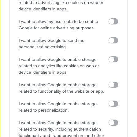
related to advertising like cookies on web or
helyet szerezte meg. Ez az eredmény első féltávú
device identifiers in apps.
versenyén mindenképpen elismerésre méltó
I want to allow my user data to be sent to
teljesítménynek számít.
Google for online advertising purposes.
I want to allow Google to send me
EZEKET IS AJÁNLJUK
personalized advertising.
I want to allow Google to enable storage
FORMA-1
related to analytics like cookies on web or
A saját protezsáltja állhat Max
device identifiers in apps.
Verstappen útjába a jövőben
I want to allow Google to enable storage
related to functionality of the website or app.
I want to allow Google to enable storage
FORMA-1
Christian Horner lehet a Williams
related to personalization.
megmentője
I want to allow Google to enable storage
related to security, including authentication
functionality and fraud prevention, and other