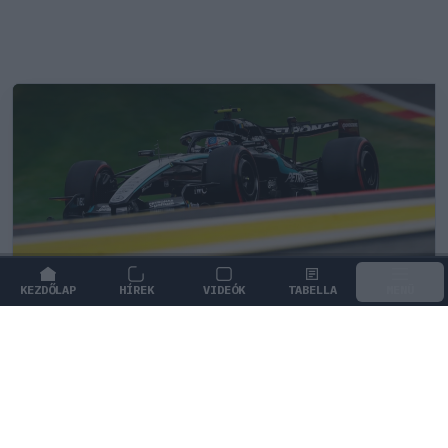
KEZDŐLAP
HÍREK
VIDEÓK
TABELLA
MENÜ
FORMA-1
/
MERCEDES
Meglepő véleményt formált a
legendás 2021-es F1-es bajnoki
párharcról Antonelli