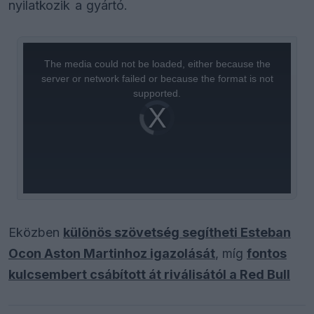
nyilatkozik a gyártó.
This
is
a
The media could not be loaded, either because the
modal
window.
server or network failed or because the format is not
supported.
Video
Player
is
loading.
Eközben
különös szövetség segítheti Esteban
Ocon Aston Martinhoz igazolását
, míg
fontos
kulcsembert csábított át riválisától a Red Bull