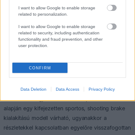
I want to allow Google to enable storage
FORMA-1
related to personalization.
Fontos kulcsembert csábított át
riválisától a Red Bull
I want to allow Google to enable storage
related to security, including authentication
functionality and fraud prevention, and other
user protection.
FORMA-1
Kimi Räikkönen, akinek több
világbajnoki címet kellett volna
nyernie a McLarennel
CONFIRM
A német prémiummárka kommunikációs
Data Deletion
Data Access
Privacy Policy
csatornáin megjelent előzetes képek és utalások
alapján egy kifejezetten sportos, shooting brake
kialakítású modell várható, ugyanakkor a
részletekkel kapcsolatban egyelőre visszafogottan