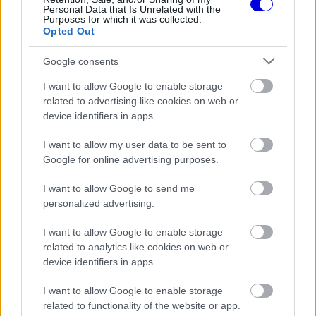
Personal Data that Is Unrelated with the
Purposes for which it was collected.
Opted Out
Google consents
A május 23. és 25. között megrendezésre kerülő
I want to allow Google to enable storage
eseménysorozat keretében a BMW egy exkluzív
related to advertising like cookies on web or
koktélestre invitálja vendégeit, amelynek
device identifiers in apps.
csúcspontjaként este 7 órakor leleplezik a
I want to allow my user data to be sent to
titokzatos új modellt.
Google for online advertising purposes.
I want to allow Google to send me
EZEKET IS AJÁNLJUK
personalized advertising.
I want to allow Google to enable storage
FORMA-1
related to analytics like cookies on web or
Különös szövetség segítheti
device identifiers in apps.
Esteban Ocon Aston Martinhoz
igazolását
I want to allow Google to enable storage
related to functionality of the website or app.