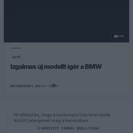
BMW
AUTÓ
Izgalmas új modellt ígér a BMW
0
MOTORSPORT.HU
444 N
Itt állítsd be, hogy a motorsport.hu hírei elsők
között jelenjenek meg a keresőben.
G
KÖVETETT FORRÁS BEÁLLÍTÁSA