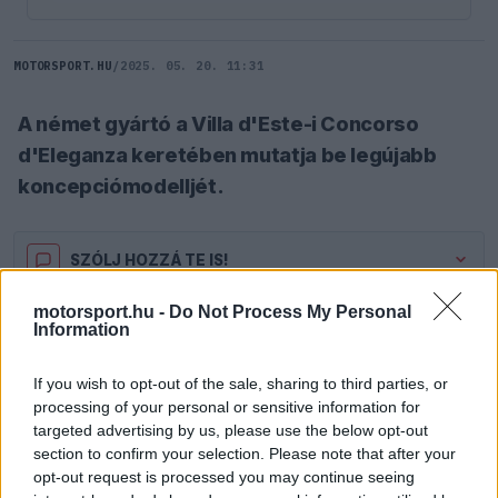
MOTORSPORT.HU
/
2025. 05. 20. 11:31
A német gyártó a Villa d'Este-i Concorso
d'Eleganza keretében mutatja be legújabb
koncepciómodelljét.
SZÓLJ HOZZÁ TE IS!
motorsport.hu -
Do Not Process My Personal
Information
A BMW egy izgalmas bejelentéssel lepte meg az
autós világot, miszerint május 23-án egy teljesen
If you wish to opt-out of the sale, sharing to third parties, or
új szupersport koncepciómotort lepleznek le a
processing of your personal or sensitive information for
targeted advertising by us, please use the below opt-out
nagyközönség előtt. A várakozással teli
section to confirm your selection. Please note that after your
bejelentés különös jelentőséggel bír, mivel tavaly
opt-out request is processed you may continue seeing