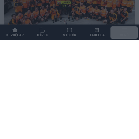
KEZDŐLAP
HÍREK
VIDEÓK
TABELLA
MENÜ
FORMA-1
/
MCLAREN
Éles bevetés közelében a McLaren új
aerodinamikai fegyvere
A McLaren sikeresen tesztelte a Hungaroringen a
különleges hátsó szárnyat, amelyet hamarosan éles
versenyen is bevethetnek.
0
TÖRŐ FERENC
22 P