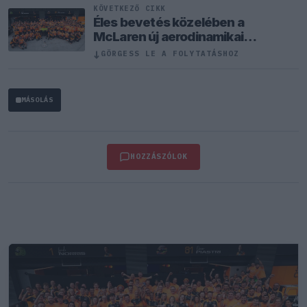
KÖVETKEZŐ CIKK
Éles bevetés közelében a
McLaren új aerodinamikai
fegyvere
↓
GÖRGESS LE A FOLYTATÁSHOZ
MÁSOLÁS
HOZZÁSZÓLOK