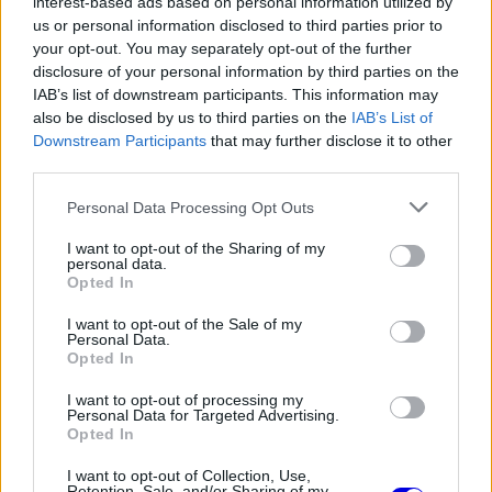
interest-based ads based on personal information utilized by
ugyanezen a neves rendezvényen mutatkozott be
us or personal information disclosed to third parties prior to
az R20 Concept tanulmánymodell.
your opt-out. You may separately opt-out of the further
disclosure of your personal information by third parties on the
IAB’s list of downstream participants. This information may
Az olaszországi Garda-tó partján fekvő patinás
also be disclosed by us to third parties on the
IAB’s List of
Downstream Participants
that may further disclose it to other
Villa d'Este ad otthont immár hagyományosan a
third parties.
Concorso d'Eleganza rendezvénynek, amely a
Please note that this website/app uses one or more Google
Personal Data Processing Opt Outs
történelmi autók és motorkerékpárok egyik
services and may gather and store information including but
legrangosabb seregszemléje.
not limited to your visit or usage behaviour. You may click to
I want to opt-out of the Sharing of my
personal data.
grant or deny consent to Google and its third-party tags to
Opted In
use your data for below specified purposes in below Google
consent section.
I want to opt-out of the Sale of my
Personal Data.
The media could not be loaded, either because
This
Opted In
the server or network failed or because the format
is
is not supported.
I want to opt-out of processing my
Video
a
Personal Data for Targeted Advertising.
Player
Opted In
is
loading.
modal
I want to opt-out of Collection, Use,
window.
Retention, Sale, and/or Sharing of my