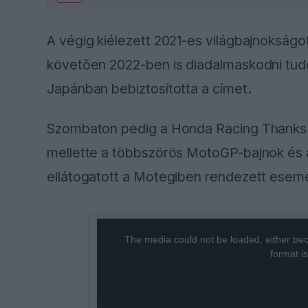
A végig kiélezett 2021-es világbajnokságo
követően 2022-ben is diadalmaskodni tudot
Japánban bebiztosította a címet.
Szombaton pedig a Honda Racing Thanks D
mellette a többszörös MotoGP-bajnok és a 
ellátogatott a Motegiben rendezett esem
This
The media could not be loaded, either bec
is
format i
a
modal