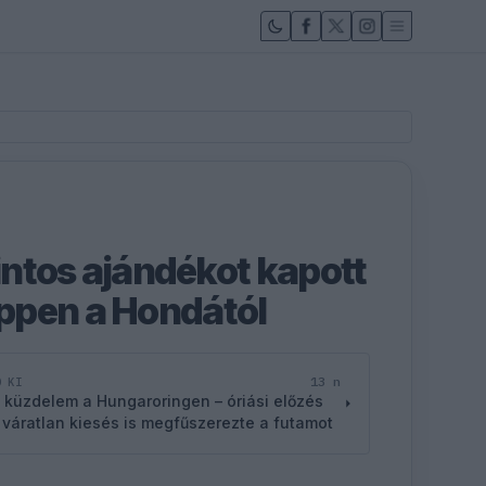
rintos ajándékot kapott
ppen a Hondától
13 n
D KI
 küzdelem a Hungaroringen – óriási előzés
 váratlan kiesés is megfűszerezte a futamot