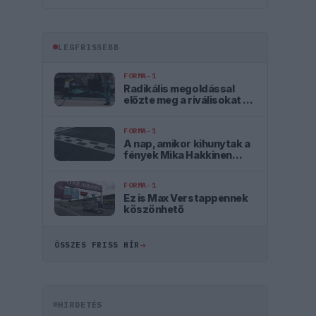
LEGFRISSEBB
FORMA-1
Radikális megoldással
előzte meg a riválisokat az
Aston Martin
FORMA-1
A nap, amikor kihunytak a
fények Mika Hakkinen
előtt
FORMA-1
Ez is Max Verstappennek
köszönhető
→
ÖSSZES FRISS HÍR
HIRDETÉS