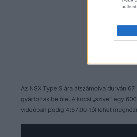
authenti
Az NSX Type S ára átszámolva durván 67 m
gyártottak belőle. A kocsi „szíve” egy 600 
videóban pedig 4:57:00-tól lehet megnéz