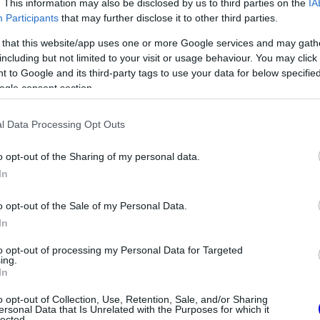
. This information may also be disclosed by us to third parties on the
IA
Participants
that may further disclose it to other third parties.
 that this website/app uses one or more Google services and may gath
including but not limited to your visit or usage behaviour. You may click 
 to Google and its third-party tags to use your data for below specifi
ogle consent section.
l Data Processing Opt Outs
FORMA-1
o opt-out of the Sharing of my personal data.
érne a Red Bullhoz,
Minden lapját egyetlen pilótára
In
emért harcolhatna
teheti fel a Ferrari
o opt-out of the Sale of my Personal Data.
In
to opt-out of processing my Personal Data for Targeted
ing.
In
o opt-out of Collection, Use, Retention, Sale, and/or Sharing
ersonal Data that Is Unrelated with the Purposes for which it
lected.