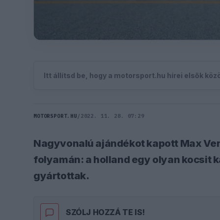
Itt állítsd be, hogy a motorsport.hu hírei elsők kö
MOTORSPORT.HU
/
2022. 11. 28. 07:29
Nagyvonalú ajándékot kapott Max Ver
folyamán: a holland egy olyan kocsit 
gyártottak.
SZÓLJ HOZZÁ TE IS!