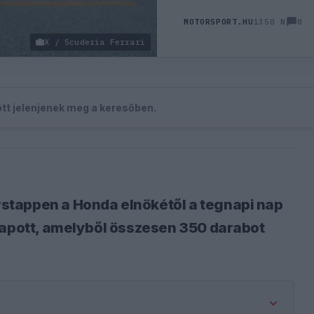
0
MOTORSPORT.HU
1350 N
X / Scuderia Ferrari
zött jelenjenek meg a keresőben.
stappen a Honda elnökétől a tegnapi nap
kapott, amelyből összesen 350 darabot