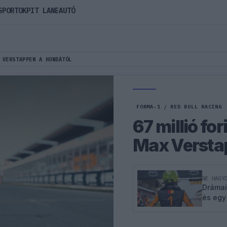
SPORTOK
PIT LANE
AUTÓ
 VERSTAPPEN A HONDÁTÓL
FORMA-1
/
RED BULL RACING
67 millió fo
Max Versta
NE HAGY
Drámai
és egy