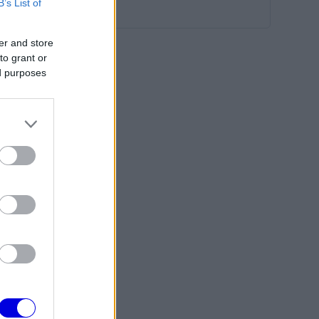
B’s List of
er and store
to grant or
ed purposes