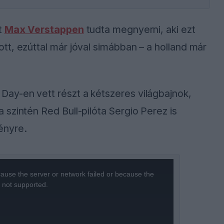
t
Max Verstappen
tudta megnyerni, aki ezt
t, ezúttal már jóval simábban – a holland már
ay-en vett részt a kétszeres világbajnok,
szintén Red Bull-pilóta Sergio Perez is
ényre.
ause the server or network failed or because the
s not supported.