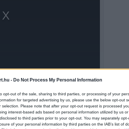
t.hu -
Do Not Process My Personal Information
raisi Szejdzsi köszönetet mondott a
to opt-out of the sale, sharing to third parties, or processing of your per
t átnyújtotta egy Honda NSX Type S kulcsát a
formation for targeted advertising by us, please use the below opt-out s
ándékot.
r selection. Please note that after your opt-out request is processed y
eing interest-based ads based on personal information utilized by us or
disclosed to third parties prior to your opt-out. You may separately opt-
losure of your personal information by third parties on the IAB’s list of