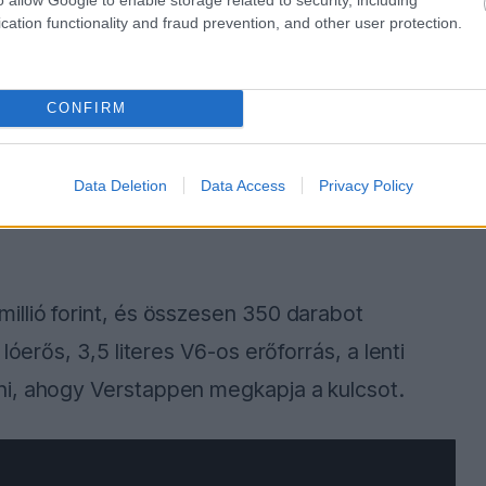
cation functionality and fraud prevention, and other user protection.
CONFIRM
Data Deletion
Data Access
Privacy Policy
illió forint, és összesen 350 darabot
lóerős, 3,5 literes V6-os erőforrás, a lenti
ni, ahogy Verstappen megkapja a kulcsot.