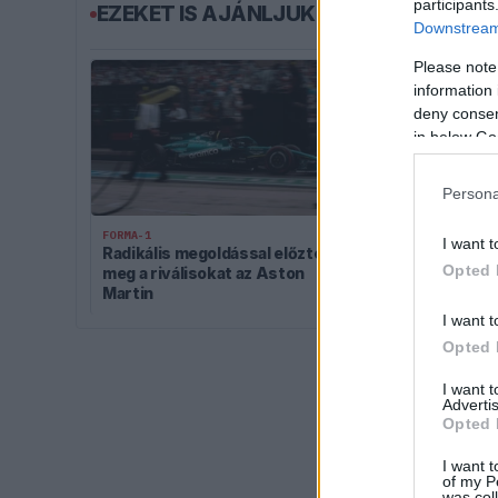
participants
EZEKET IS AJÁNLJUK
Downstream 
Please note
information 
deny consent
in below Go
Persona
FORMA-1
FORMA-1
I want t
Radikális megoldással előzte
Sainz visszat
Opted 
meg a riválisokat az Aston
ahol a győzel
Martin
I want t
Opted 
I want 
Advertis
Opted 
I want t
of my P
was col