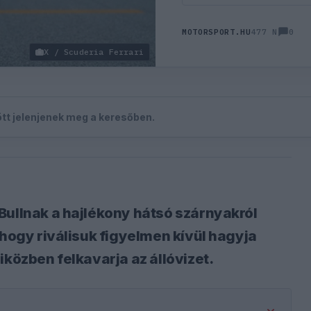
0
MOTORSPORT.HU
477 N
X / Scuderia Ferrari
zött jelenjenek meg a keresőben.
Bullnak a hajlékony hátsó szárnyakról
 hogy riválisuk figyelmen kívül hagyja
iközben felkavarja az állóvizet.