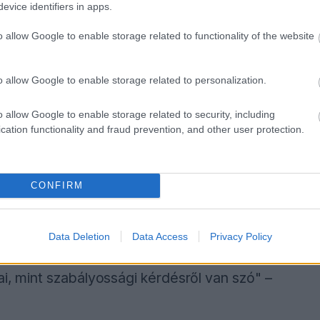
evice identifiers in apps.
zonban más perspektívát kínált: „Tényleg azon
o allow Google to enable storage related to functionality of the website
zélünk? Arról van szó, hogy vannak autók,
ngednek rugalmasságot, és vannak, amelyek
o allow Google to enable storage related to personalization.
engednek, annak keretein belül hajlékony
o allow Google to enable storage related to security, including
r 100 vagy 200 kilogrammal terhelik, elhajlik."
cation functionality and fraud prevention, and other user protection.
sinál, és ők keményen dolgoznak azért, hogy
rhelést a nagy sebességű kanyarokban, még
CONFIRM
Data Deletion
Data Access
Privacy Policy
llenállást és a terhelést, de amíg a
ai, mint szabályossági kérdésről van szó" –