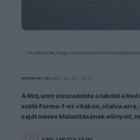
Itt állítsd be, hogy a motorsport.hu hírei elsők kö
MOTORSPORT.HU
/
2025. 04. 17. 12:53
A McLaren visszadobta a labdát a Red 
szóló Forma-1-es vitában, utalva arra,
saját merev kialakításának előnyeit, m
SZÓLJ HOZZÁ TE IS!