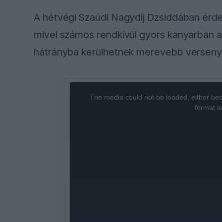
A hétvégi Szaúdi Nagydíj Dzsiddában érde
mivel számos rendkívül gyors kanyarban a
hátrányba kerülhetnek merevebb verseny
This
is
a
The media could not be loaded, either bec
modal
window.
format i