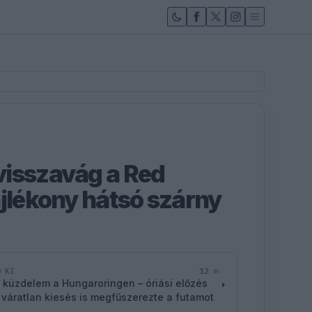
isszavág a Red
ajlékony hátsó szárny
12 n
D KI
 küzdelem a Hungaroringen – óriási előzés
 váratlan kiesés is megfűszerezte a futamot