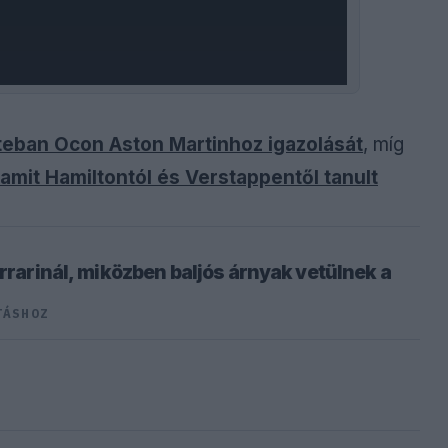
teban Ocon Aston Martinhoz igazolását
, míg
 amit Hamiltontól és Verstappentől tanult
errarinál, miközben baljós árnyak vetülnek a
TÁSHOZ