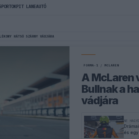
SPORTOK
PIT LANE
AUTÓ
LÉKONY HÁTSÓ SZÁRNY VÁDJÁRA
FORMA-1
/
MCLAREN
A McLaren v
Bullnak a h
vádjára
NE HAGY
Drámai
és egy