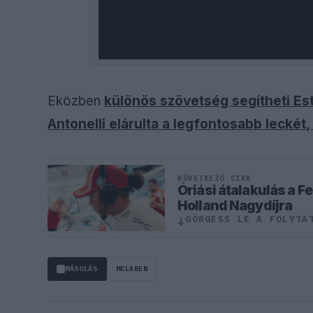
Eközben
különös szövetség segítheti Es
Antonelli elárulta a legfontosabb leckét,
KÖVETKEZŐ CIKK
Óriási átalakulás a F
Holland Nagydíjra
GÖRGESS LE A FOLYTA
↓
MÁSOLÁS
MCLAREN