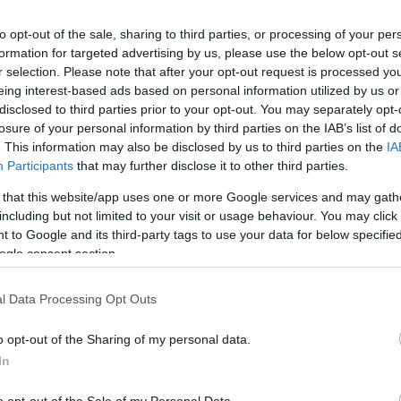
to opt-out of the sale, sharing to third parties, or processing of your per
formation for targeted advertising by us, please use the below opt-out s
r selection. Please note that after your opt-out request is processed y
eing interest-based ads based on personal information utilized by us or
disclosed to third parties prior to your opt-out. You may separately opt-
losure of your personal information by third parties on the IAB’s list of
. This information may also be disclosed by us to third parties on the
IA
Participants
that may further disclose it to other third parties.
 that this website/app uses one or more Google services and may gath
including but not limited to your visit or usage behaviour. You may click 
 to Google and its third-party tags to use your data for below specifi
ogle consent section.
a Japán Nagydíjról, amely az MCL39 hajlékony
l Data Processing Opt Outs
 miután
Max Verstappen
édesapja, Jos
o opt-out of the Sharing of my personal data.
ngokat, amikor azt mondta, elég nyilvánvaló,
In
o opt-out of the Sale of my Personal Data.