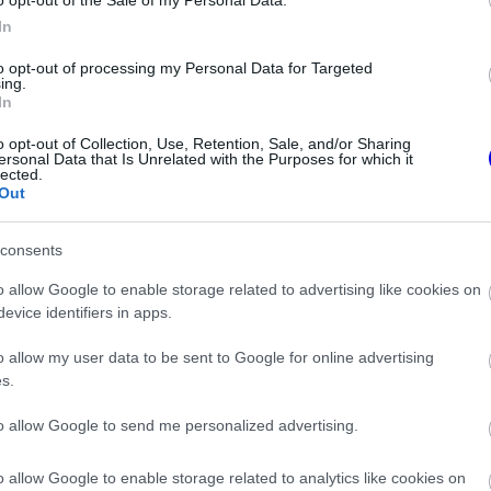
In
to opt-out of processing my Personal Data for Targeted
ing.
In
o opt-out of Collection, Use, Retention, Sale, and/or Sharing
ersonal Data that Is Unrelated with the Purposes for which it
lected.
Out
consents
FORMA-1
o allow Google to enable storage related to advertising like cookies on
rulta a legfontosabb
Bankot robbanthat a Ferrari Max
evice identifiers in apps.
Hamiltontól és
Verstappen megszerzéséért
l tanult
o allow my user data to be sent to Google for online advertising
s.
tartatom be őket. Amit én látok, azt
to allow Google to send me personalized advertising.
egyezte meg.
o allow Google to enable storage related to analytics like cookies on