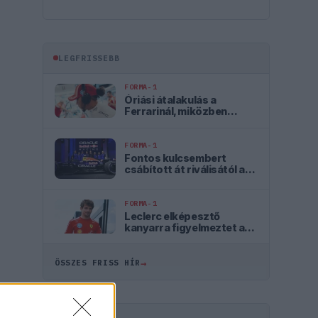
LEGFRISSEBB
FORMA-1
Óriási átalakulás a
Ferrarinál, miközben
baljós árnyak vetülnek a
Holland Nagydíjra
FORMA-1
Fontos kulcsembert
csábított át riválisától a
Red Bull
FORMA-1
Leclerc elképesztő
kanyarra figyelmeztet a
madridi F1-es pályán
→
ÖSSZES FRISS HÍR