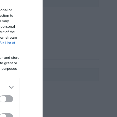
HIRDETÉS
sonal or
ection to
ou may
 personal
out of the
 downstream
B’s List of
er and store
to grant or
ed purposes
HIRDETÉS