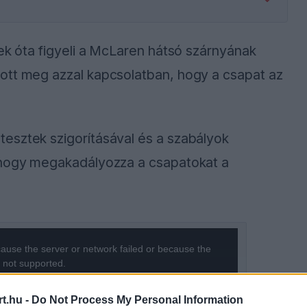
tek óta figyeli a McLaren hátsó szárnyának
ott meg azzal kapcsolatban, hogy a csapat az
esztek szigorításával és a szabályok
, hogy megakadályozza a csapatokat a
ause the server or network failed or because the
s not supported.
t.hu -
Do Not Process My Personal Information