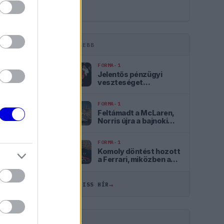
LEGFRISSEBB
FORMA-1
Jelentős pénzügyi
veszteséget
szenvedett el a Forma–
1 a törölt futamok miatt
FORMA-1
Feltámadt a McLaren,
Norris újra a bajnoki
címért küzd
FORMA-1
ÖSSZES
Komoly döntést hozott
a Ferrari, miközben a
Red Bullnál elmaradtak
09:54
a győzelmek
→
ÖSSZES FRISS HÍR
09:23
08:53
HIRDETÉS