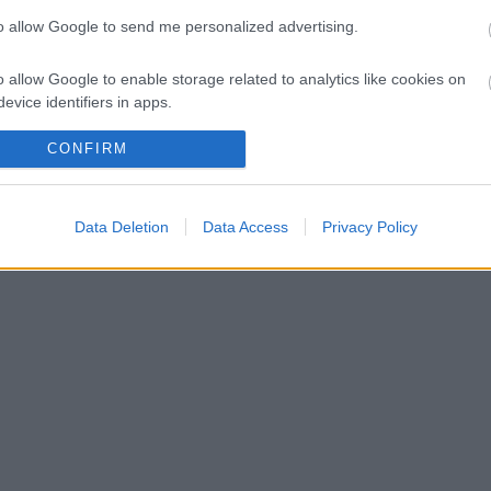
to allow Google to send me personalized advertising.
et kellene adnia Verstappennek
o allow Google to enable storage related to analytics like cookies on
 Aston Martinhoz igazolását
evice identifiers in apps.
o allow Google to enable storage related to functionality of the website
CONFIRM
o allow Google to enable storage related to personalization.
Data Deletion
Data Access
Privacy Policy
o allow Google to enable storage related to security, including
cation functionality and fraud prevention, and other user protection.