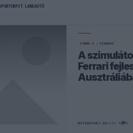
SPORTOK
PIT LANE
AUTÓ
FORMA-1
/
FERRARI
A szimuláto
Ferrari fejle
Ausztráliá
0
MOTORSPORT.HU
1585 N