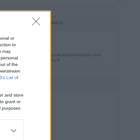
KOMMENTPROFIL
LEGJOBB
sonal or
?
ection to
ou may
A kommentprofil adataid belépés után
 personal
jelennek meg itt.
out of the
 downstream
B’s List of
HIRDETÉS
er and store
to grant or
ed purposes