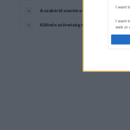
I want 
A szakértő szerint a Ferrarinak üres csekk
4
I want t
Különös szövetség segítheti Esteban Ocon
5
web or d
I want t
or app.
I want t
I want t
authenti