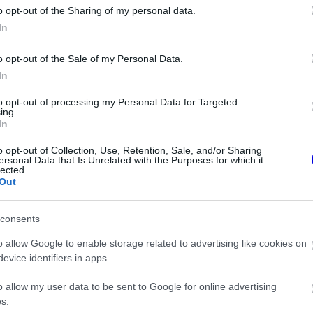
o opt-out of the Sharing of my personal data.
z e-mail alapú rendszerre.
In
o opt-out of the Sale of my Personal Data.
In
to opt-out of processing my Personal Data for Targeted
ing.
In
ken is.
o opt-out of Collection, Use, Retention, Sale, and/or Sharing
ersonal Data that Is Unrelated with the Purposes for which it
lected.
Out
consents
címért küzd
o allow Google to enable storage related to advertising like cookies on
evice identifiers in apps.
a Red Bullnál elmaradtak a győzelmek
o allow my user data to be sent to Google for online advertising
s.
gadt George Russell?