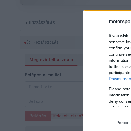
motorspor
HOZZÁSZÓLÁS
0
If you wish 
sensitive in
ÚJ HOZZÁSZÓLÁS
confirm you
continue se
Meglévő felhasználó
Új felhasználó
information 
further disc
participants
Belépés e-maillel
Downstream 
Please note
information 
deny consent
in below Go
Belépés
Elfelejtett jelszó?
Persona