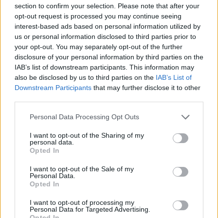
section to confirm your selection. Please note that after your
versenyben van.
opt-out request is processed you may continue seeing
interest-based ads based on personal information utilized by
us or personal information disclosed to third parties prior to
"Minimális az előnyünk a Ferrarival szemben, a
your opt-out. You may separately opt-out of the further
Red Bull pedig még közelebb van hozzánk. Mind
disclosure of your personal information by third parties on the
IAB’s list of downstream participants. This information may
a három istálló komoly eséllyel pályázik az
also be disclosed by us to third parties on the
IAB’s List of
ezüstéremre. A Red Bull az utóbbi időben jelentős
Downstream Participants
that may further disclose it to other
third parties.
fejlődésen ment keresztül, Verstappen pedig
Please note that this website/app uses one or more Google
elképesztő formában versenyez. Ugyanakkor a
Personal Data Processing Opt Outs
services and may gather and store information including but
Ferrari is mindig veszélyes ellenfélnek számít" –
not limited to your visit or usage behaviour. You may click to
I want to opt-out of the Sharing of my
personal data.
grant or deny consent to Google and its third-party tags to
fogalmazott a brit szakember.
Opted In
use your data for below specified purposes in below Google
consent section.
I want to opt-out of the Sale of my
Personal Data.
Opted In
The media could not be loaded, either because
This
the server or network failed or because the format
I want to opt-out of processing my
is
Personal Data for Targeted Advertising.
is not supported.
Opted In