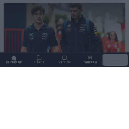
KEZDŐLAP
HÍREK
VIDEÓK
TABELLA
MENÜ
FORMA-1
/
MCLAREN
A saját protezsáltja állhat Max
Verstappen útjába a jövőben
Max Verstappen különleges tehetséget támogat, aki
akár a rivális McLarennél is kiköthet a jövőben.