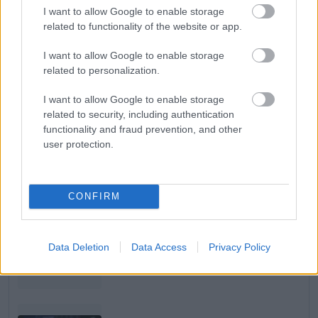
kemény csata várható, de ha keményen
I want to allow Google to enable storage
related to functionality of the website or app.
dolgozunk, minden a helyére kerül" – tette hozzá
I want to allow Google to enable storage
Allison.
related to personalization.
I want to allow Google to enable storage
EZEKET IS AJÁNLJUK
related to security, including authentication
functionality and fraud prevention, and other
user protection.
FORMA-1
Döbbenetes adatgyűjtéssel
döntött a Ferrari Sainz és Ricciardo
között
CONFIRM
FORMA-1
Kellemetlen meglepetés érte a
Data Deletion
Data Access
Privacy Policy
nyári szünetben a Forma–1-es
pilótát