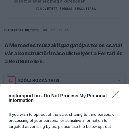
között jelenjenek meg a keresőben.
G
KÖVETETT FORRÁS BEÁLLÍTÁSA
MOTORSPORT.HU
/
2025. 09. 27. 13:46
A Mercedes műszaki igazgatója szoros csatát
vár a konstruktőri második helyért a Ferrari és
a Red Bull ellen.
SZÓLJ HOZZÁ TE IS!
motorsport.hu -
Do Not Process My Personal
A Mercedes műszaki igazgatója, James Allison
Information
elismerte, hogy rendkívül kiélezett küzdelemre
If you wish to opt-out of the sale, sharing to third parties, or
számít a konstruktőri világbajnokság második
processing of your personal or sensitive information for
targeted advertising by us, please use the below opt-out
helyéért folyó harcban, ahol három top csapat is