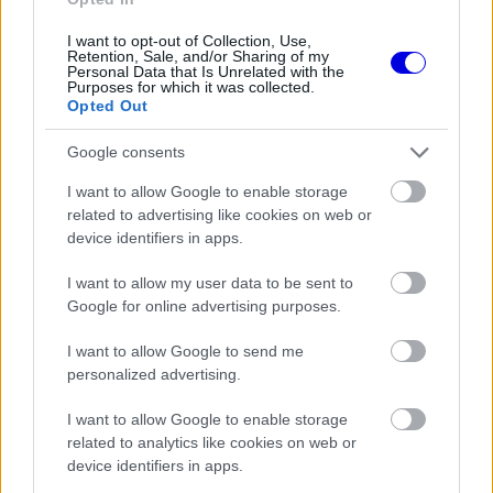
Video
a
Player
is
loading.
I want to opt-out of Collection, Use,
modal
Retention, Sale, and/or Sharing of my
Personal Data that Is Unrelated with the
window.
Purposes for which it was collected.
Opted Out
Google consents
I want to allow Google to enable storage
"A legfontosabb számunkra, hogy minden
related to advertising like cookies on web or
futamon következetesen pontokat szerezzünk. A
device identifiers in apps.
saját kezünkben van a sorsunk. Minden azon
I want to allow my user data to be sent to
múlik, mennyire alaposan készülünk fel, hogyan
Google for online advertising purposes.
hajtjuk végre a terveinket, és tudunk-e
I want to allow Google to send me
megbízható autót biztosítani a versenyzőinknek,
personalized advertising.
hogy pénteken megfelelő kilométerszámot
I want to allow Google to enable storage
teljesíthessenek. Ez adja meg nekik az önbizalmat
related to analytics like cookies on web or
device identifiers in apps.
szombatra és vasárnapra. Az idény végéig