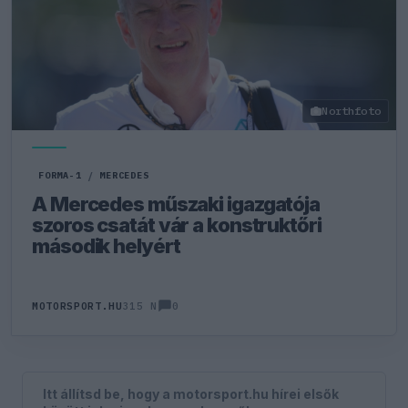
Northfoto
FORMA-1
/
MERCEDES
A Mercedes műszaki igazgatója
szoros csatát vár a konstruktőri
második helyért
0
MOTORSPORT.HU
315 N
Itt állítsd be, hogy a motorsport.hu hírei elsők