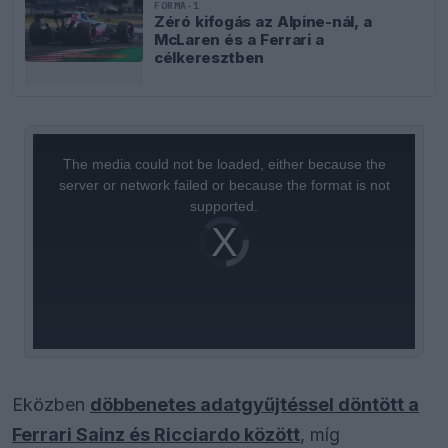
FORMA-1
Zéró kifogás az Alpine-nál, a
McLaren és a Ferrari a
célkeresztben
This
is
a
The media could not be loaded, either because the
modal
window.
server or network failed or because the format is not
supported.
Video
Player
is
loading.
Eközben
döbbenetes adatgyűjtéssel döntött a
Ferrari Sainz és Ricciardo között
, míg