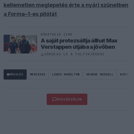
kellemetlen meglepetés érte a nyári szünetben
a Forma–1-es pilótát
KÖVETKEZŐ CIKK
A saját protezsáltja állhat Max
Verstappen útjába a jövőben
↓
GÖRGESS LE A FOLYTATÁSHOZ
MÁSOLÁS
MERCEDES
LEWIS HAMILTON
GEORGE RUSSELL
KONSTRU
HOZZÁSZÓLOK