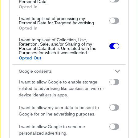
Personal Data.
Opted In
FORMA-1
I want to opt-out of processing my
Adrian Newey tiszta vizet öntött a
Personal Data for Targeted Advertising.
pohárba Fernando Alonso jövőjéről
Opted In
I want to opt-out of Collection, Use,
Retention, Sale, and/or Sharing of my
Personal Data that Is Unrelated with the
Purposes for which it was collected.
FORMA-1
Opted Out
Különleges hangulat vár
Antonellire Monzában, nem
Google consents
mindenki neki szurkol
I want to allow Google to enable storage
related to advertising like cookies on web or
device identifiers in apps.
FORMA-1
Sergio Perez válthatja Carlos
Sainzot a Williamsnél
I want to allow my user data to be sent to
Google for online advertising purposes.
I want to allow Google to send me
personalized advertising.
Ezután részletesen kifejtette, miért gondolja így.