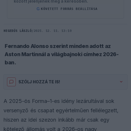
között jelenjenek meg a keresőben.
G
KÖVETETT FORRÁS BEÁLLÍTÁSA
HEGEDŰS LÁSZLÓ
/
2025. 12. 11. 13:10
Fernando Alonso szerint minden adott az
Aston Martinnál a világbajnoki címhez 2026-
ban.
SZÓLJ HOZZÁ TE IS!
A 2025-ös Forma–1-es idény lezárultával sok
versenyző és csapat egyértelműen fellélegzett,
hiszen az idei szezon inkább már csak egy
kötelező állomás volt a 2026-os nagy