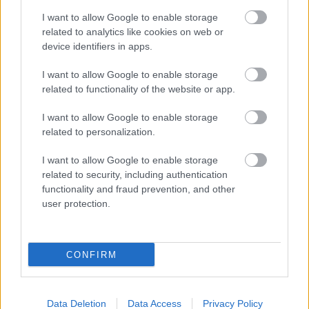
„A gyár teljesen elkészült. Az új szélcsatorna is
I want to allow Google to enable storage
related to analytics like cookies on web or
megvan, már használjuk is. Olyan embereink
device identifiers in apps.
vannak, mint Adrian Newey, Andy Cowell, Enrico
I want to allow Google to enable storage
Cardile… Nagyon erős, tehetséges
related to functionality of the website or app.
szakembergárda dolgozik nálunk. Most már csak
I want to allow Google to enable storage
az a feladat, hogy minden részlet a helyére
related to personalization.
kerüljön, és megbizonyosodjunk róla, hogy az új
I want to allow Google to enable storage
létesítmények tökéletesen működnek.”
related to security, including authentication
functionality and fraud prevention, and other
user protection.
Ugyanakkor Alonso is tudja, hogy egy ekkora
átalakulás után nem lehet azonnali áttörést várni.
Mint fogalmazott, még ha minden adott is a
CONFIRM
sikerhez, a csapatnak időre lesz szüksége, hogy
összeszokjon az új rendszerrel és
Data Deletion
Data Access
Privacy Policy