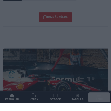
HOZZÁSZÓLOK
KEZDŐLAP
HÍREK
VIDEÓK
TABELLA
MENÜ