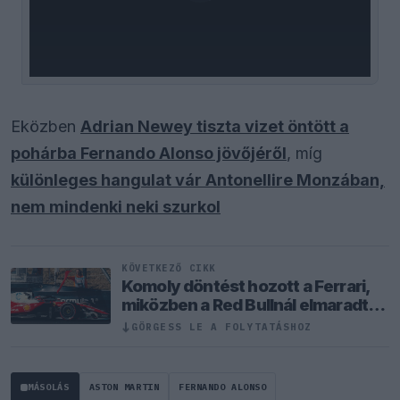
Eközben
Adrian Newey tiszta vizet öntött a
pohárba Fernando Alonso jövőjéről
, míg
különleges hangulat vár Antonellire Monzában,
nem mindenki neki szurkol
KÖVETKEZŐ CIKK
Komoly döntést hozott a Ferrari,
miközben a Red Bullnál elmaradtak
a győzelmek
GÖRGESS LE A FOLYTATÁSHOZ
↓
MÁSOLÁS
ASTON MARTIN
FERNANDO ALONSO