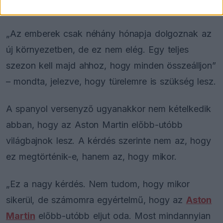
infrastruktúrával.
„Az emberek csak néhány hónapja dolgoznak az
új környezetben, de ez nem elég. Egy teljes
szezon kell majd ahhoz, hogy minden összeálljon”
– mondta, jelezve, hogy türelemre is szükség lesz.
A spanyol versenyző ugyanakkor nem kételkedik
abban, hogy az Aston Martin előbb-utóbb
világbajnok lesz. A kérdés szerinte nem az, hogy
ez megtörténik-e, hanem az, hogy mikor.
„Ez a nagy kérdés. Nem tudom, hogy mikor
sikerül, de számomra egyértelmű, hogy az
Aston
Martin
előbb-utóbb eljut oda. Most mindannyian