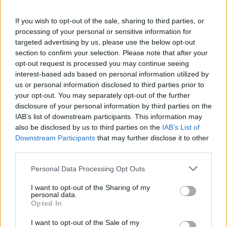
The media could not be loaded, either because
This
the server or network failed or because the format
is
If you wish to opt-out of the sale, sharing to third parties, or
is not supported.
processing of your personal or sensitive information for
Video
a
Player
targeted advertising by us, please use the below opt-out
is
loading.
modal
section to confirm your selection. Please note that after your
opt-out request is processed you may continue seeing
window.
interest-based ads based on personal information utilized by
us or personal information disclosed to third parties prior to
your opt-out. You may separately opt-out of the further
disclosure of your personal information by third parties on the
IAB’s list of downstream participants. This information may
Az Abu-dzabi Nagydíj hétvégéjén arról kérdezték
also be disclosed by us to third parties on the
IAB’s List of
a kétszeres világbajnokot, vajon az Aston
Downstream Participants
that may further disclose it to other
third parties.
Martinnál áll-e most össze a legjobb csomag a
Please note that this website/app uses one or more Google
Personal Data Processing Opt Outs
2026-os idényre. Alonso egy pillanatig sem
services and may gather and store information including but
habozott: „Igen, szerintem így van.”
not limited to your visit or usage behaviour. You may click to
I want to opt-out of the Sharing of my
personal data.
grant or deny consent to Google and its third-party tags to
Opted In
use your data for below specified purposes in below Google
EZEKET IS AJÁNLJUK
consent section.
I want to opt-out of the Sale of my