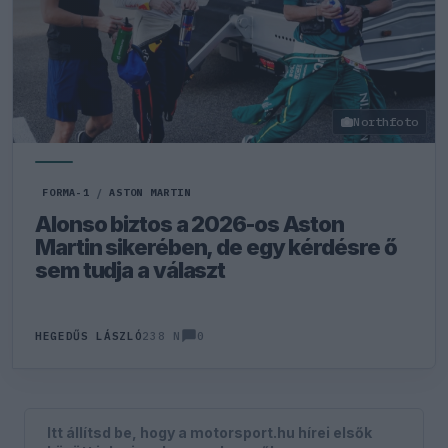
Northfoto
FORMA-1
/
ASTON MARTIN
Alonso biztos a 2026-os Aston
Martin sikerében, de egy kérdésre ő
sem tudja a választ
0
HEGEDŰS LÁSZLÓ
238 N
Itt állítsd be, hogy a motorsport.hu hírei elsők