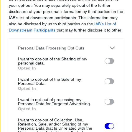
your opt-out. You may separately opt-out of the further
maradni. Arra a kérdésre, hogy milyen
disclosure of your personal information by third parties on the
szerepkörben, ezt mondta:
IAB’s list of downstream participants. This information may
also be disclosed by us to third parties on the
IAB’s List of
Downstream Participants
that may further disclose it to other
„Egyelőre nincs semmilyen konkrét elképzelésem.
third parties.
Azt tudom, hogy egy nap már nem fogok vezetni
Please note that this website/app uses one or more Google
Personal Data Processing Opt Outs
services and may gather and store information including but
és akkor már 25 év tapasztalat lesz a hátam
not limited to your visit or usage behaviour. You may click to
I want to opt-out of the Sharing of my
mögött. Bármelyik csapatnál hasznos lehetek
personal data.
grant or deny consent to Google and its third-party tags to
Opted In
use your data for below specified purposes in below Google
majd és remélem, ez a csapat az
Aston Martin
consent section.
I want to opt-out of the Sale of my
lesz, csak hogy folytathassuk, amit a következő
Personal Data.
Opted In
néhány évben fogunk csinálni.”
I want to opt-out of processing my
Personal Data for Targeted Advertising.
Opted In
The media could not be loaded, either because
This
I want to opt-out of Collection, Use,
the server or network failed or because the format
Retention, Sale, and/or Sharing of my
is
Personal Data that Is Unrelated with the
is not supported.