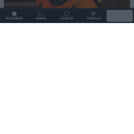
KEZDŐLAP
HÍREK
VIDEÓK
TABELLA
MENÜ
FORMA-1
/
MCLAREN
Lando Norris meglepő vallomást tett
a gyermekkori szenvedélyéről
Lando Norris elárulta, hogy gyerekkora óta rajong a
kétkerekűekért, és a MotoGP-t hamarabb követte, mint
a Forma–1-et.
0
KOVÁCS ENIKŐ
11 P
KÖVETKEZŐ FUTAM
Holland Nagydíj
Zandvoort Circuit