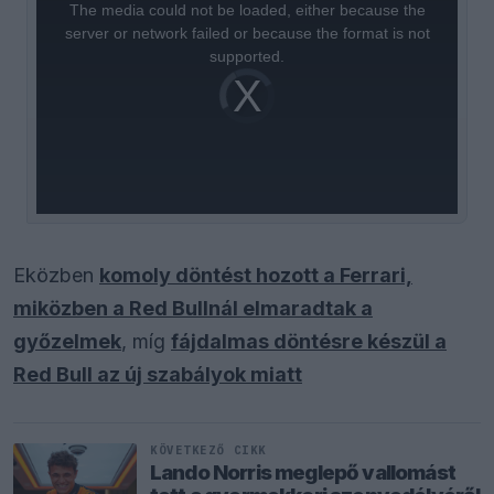
a
The media could not be loaded, either because the
modal
window.
server or network failed or because the format is not
supported.
Video
Player
is
loading.
Eközben
komoly döntést hozott a Ferrari,
miközben a Red Bullnál elmaradtak a
győzelmek
, míg
fájdalmas döntésre készül a
Red Bull az új szabályok miatt
KÖVETKEZŐ CIKK
Lando Norris meglepő vallomást