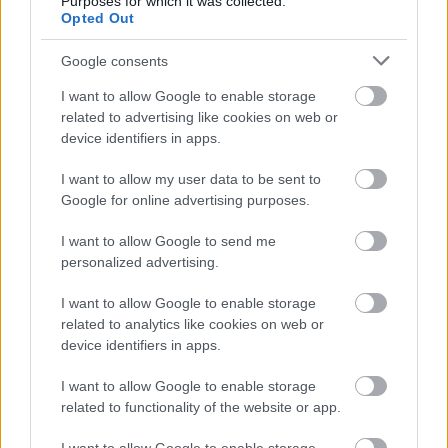
Purposes for which it was collected.
Video
a
Opted Out
Player
is
loading.
modal
Google consents
window.
I want to allow Google to enable storage
related to advertising like cookies on web or
device identifiers in apps.
I want to allow my user data to be sent to
Alonso a 2020-as és 21-es szezonokban más
Google for online advertising purposes.
bajnokságokban igyekezett sikereket elérni, ami
I want to allow Google to send me
sikerült is, a daytonai és a Le Mans-i 24 órás
personalized advertising.
versenyek mellett a WEC világbajnoki címét is
I want to allow Google to enable storage
elhódította. Eljutott a 2020-as Dakar-ralira is, amit
related to analytics like cookies on web or
szívesen megismételne, miután legutóbb a 13. lett
device identifiers in apps.
összetettben.
I want to allow Google to enable storage
related to functionality of the website or app.
EZEKET IS AJÁNLJUK