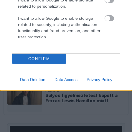
I want to allow Google to enable storage
related to personalization.
FORMA-1
Komoly döntést hozott a Ferrari,
I want to allow Google to enable storage
miközben a Red Bullnál elmaradtak
related to security, including authentication
a győzelmek
functionality and fraud prevention, and other
user protection.
FORMA-1
Fájdalmas döntésre készül a Red
CONFIRM
Bull az új szabályok miatt
Data Deletion
Data Access
Privacy Policy
FORMA-1
Súlyos figyelmeztetést kapott a
Ferrari Lewis Hamilton miatt
This
is