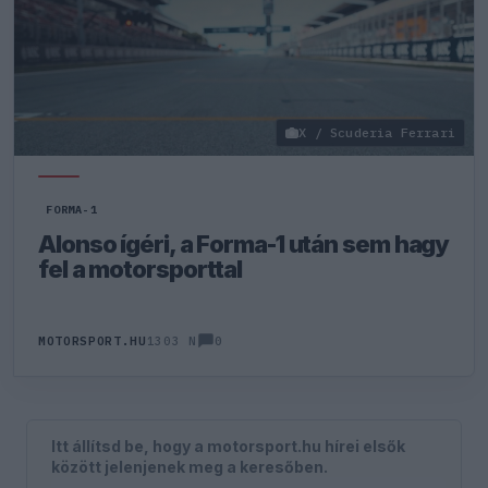
X / Scuderia Ferrari
FORMA-1
Alonso ígéri, a Forma-1 után sem hagy
fel a motorsporttal
0
MOTORSPORT.HU
1303 N
Itt állítsd be, hogy a motorsport.hu hírei elsők
között jelenjenek meg a keresőben.