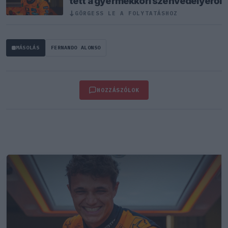
tett a gyermekkori szenvedélyéről
GÖRGESS LE A FOLYTATÁSHOZ
↓
MÁSOLÁS
FERNANDO ALONSO
HOZZÁSZÓLOK