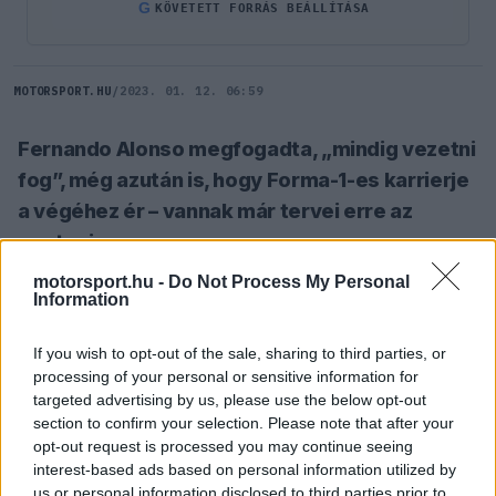
G
KÖVETETT FORRÁS BEÁLLÍTÁSA
MOTORSPORT.HU
/
2023. 01. 12. 06:59
Fernando Alonso megfogadta, „mindig vezetni
fog”, még azután is, hogy Forma-1-es karrierje
a végéhez ér – vannak már tervei erre az
esetre is.
motorsport.hu -
Do Not Process My Personal
Information
SZÓLJ HOZZÁ TE IS!
If you wish to opt-out of the sale, sharing to third parties, or
processing of your personal or sensitive information for
A kétszeres világbajnok, aki az idei szezontól
targeted advertising by us, please use the below opt-out
Sebastian Vettel helyén az Aston Martinnál kezd
section to confirm your selection. Please note that after your
opt-out request is processed you may continue seeing
új kalandba, már korábban kijelentette, hogy a
interest-based ads based on personal information utilized by
versenyzői pályafutása után is szeretne náluk
us or personal information disclosed to third parties prior to