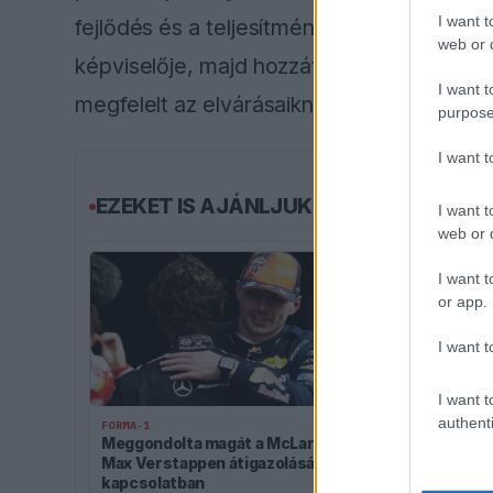
I want t
fejlődés és a teljesítmény marad az első
web or d
képviselője, majd hozzátette, hogy Cola
I want t
megfelelt az elvárásaiknak.
purpose
I want 
EZEKET IS AJÁNLJUK
I want t
web or d
I want t
or app.
I want t
I want t
authenti
FORMA-1
Meggondolta magát a McLaren
FORMA-1
Max Verstappen átigazolásával
Adrian Newey 
kapcsolatban
a pohárba Fe