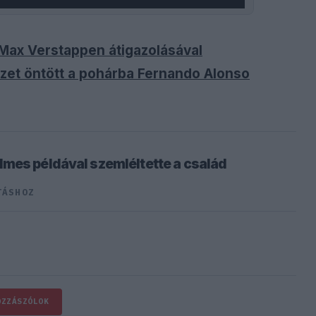
ax Verstappen átigazolásával
izet öntött a pohárba Fernando Alonso
mes példával szemléltette a család
TÁSHOZ
OZZÁSZÓLOK