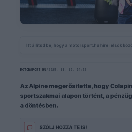
Itt állítsd be, hogy a motorsport.hu hírei elsők kö
MOTORSPORT.HU
/
2025. 11. 12. 14:53
Az Alpine megerősítette, hogy Colapi
sportszakmai alapon történt, a pénzü
a döntésben.
SZÓLJ HOZZÁ TE IS!