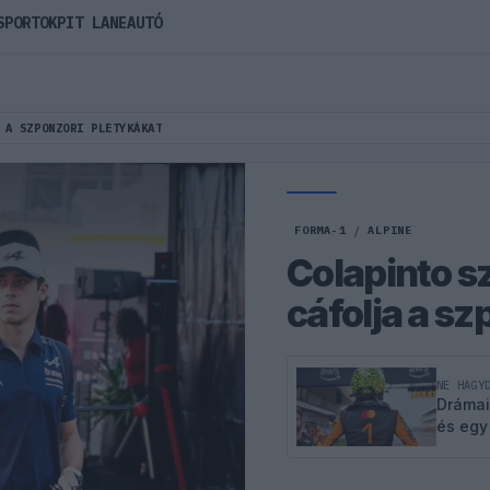
SPORTOK
PIT LANE
AUTÓ
 A SZPONZORI PLETYKÁKAT
FORMA-1
/
ALPINE
Colapinto s
cáfolja a sz
NE HAGY
Drámai
és egy