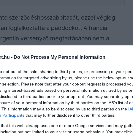
into szerződéshosszabbítását, ezzel végleg
ban foglalkoztatta a paddockot. A francia
 argentin versenyző megtartásában nem a
szerepet, ahogy azt sokan feltételezték.
t.hu -
Do Not Process My Personal Information
ették, hogy Colapinto jövőjével kapcsolatos
to opt-out of the sale, sharing to third parties, or processing of your per
olások alapján születtek meg. A versenyző
formation for targeted advertising by us, please use the below opt-out s
r selection. Please note that after your opt-out request is processed y
 potenciálja volt az egyetlen tényező, amelyet
eing interest-based ads based on personal information utilized by us or
rződéshosszabbítás során.
disclosed to third parties prior to your opt-out. You may separately opt-
losure of your personal information by third parties on the IAB’s list of
. This information may also be disclosed by us to third parties on the
IA
Participants
that may further disclose it to other third parties.
ause the server or network failed or because the
 that this website/app uses one or more Google services and may gath
s not supported.
including but not limited to your visit or usage behaviour. You may click 