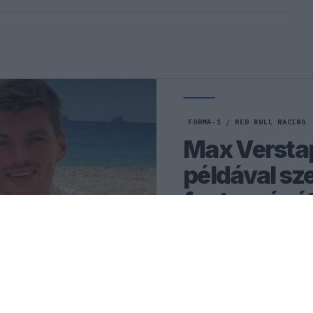
FORMA-1
/
RED BULL RACING
Max Versta
példával sze
fontosságá
Max Verstappen elárulta, h
legnagyobb boldogságot a 
győzelmeken túl.
1
KOVÁCS BOTOND
6Ó