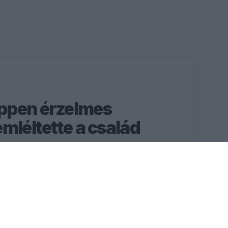
ppen érzelmes
mléltette a család
t
ogy mi jelenti számára a
trófeákon és a