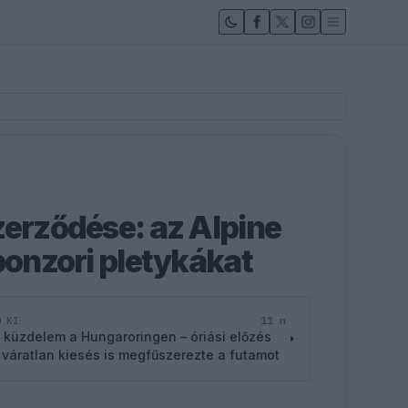
zerződése: az Alpine
ponzori pletykákat
11 n
D KI
 küzdelem a Hungaroringen – óriási előzés
 váratlan kiesés is megfűszerezte a futamot