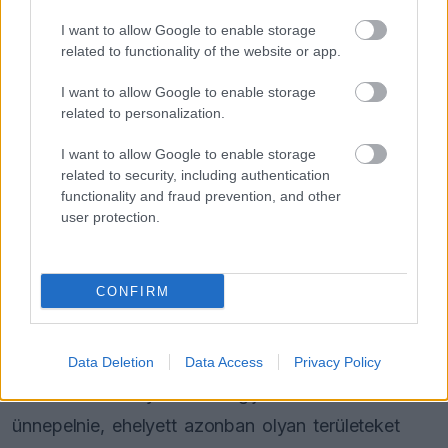
Alberto Ascari örökségét is felemlegetve méltatta
I want to allow Google to enable storage
honfitársát. Egy lap egyenesen szuperhőshöz
related to functionality of the website or app.
hasonlította Antonellit, aki a sisakrostély
I want to allow Google to enable storage
lecsukásával teljesen átalakul.
related to personalization.
I want to allow Google to enable storage
„Ne tévesszen meg az a megható mosoly, ez egy
related to security, including authentication
functionality and fraud prevention, and other
kemény sporttörténet, amelyben ott van az
user protection.
erőszak is. A forradalmak erőszakosak. Kimi
Antonelli egyértelműen szuperhős, az autó a
CONFIRM
telefonfülkéje, ott változik át. Amikor kiszáll, leveti
a gyilkos ösztöneit, amik az ellenfeleit a táj
részleteivé teszik, és újra az a kedves fiú lesz,
Data Deletion
Data Access
Privacy Policy
akinek most a nyári érettségijét kellene
ünnepelnie, ehelyett azonban olyan területeket