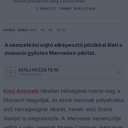
között jelenjenek meg a keresőben.
G
KÖVETETT FORRÁS BEÁLLÍTÁSA
KOVÁCS ENIKŐ
/
2026. 06. 08. 08:26
A nemzetközi sajtó elképesztő jelzőkkel illeti a
monacói győztes Mercedes-pilótát.
SZÓLJ HOZZÁ TE IS!
2 hozzászólás.
Kimi Antonelli
hibátlan hétvégével nyerte meg a
Monacói Nagydíjat, és ezzel nemcsak pályafutása
első hercegségbeli sikerét, hanem első Grand
Slamjét is megszerezte. A Mercedes versenyzője
rajttól a célig vezetett Monte-Carlóban, miközben