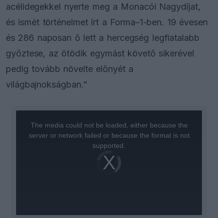
acélidegekkel nyerte meg a Monacói Nagydíjat,
és ismét történelmet írt a Forma–1-ben. 19 évesen
és 286 naposan ő lett a hercegség legfiatalabb
győztese, az ötödik egymást követő sikerével
pedig tovább növelte előnyét a
világbajnokságban.”
This
is
a
The media could not be loaded, either because the
modal
window.
server or network failed or because the format is not
supported.
Video
Player
is
loading.