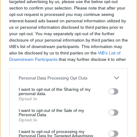
targeted advertising by us, please use the below opt-out
section to confirm your selection. Please note that after your
opt-out request is processed you may continue seeing
FORMA-1
interest-based ads based on personal information utilized by
Ezt a hibát még Fred Vasseur sem
tudja letagadni a Ferrarinál
us or personal information disclosed to third parties prior to
your opt-out. You may separately opt-out of the further
disclosure of your personal information by third parties on the
IAB’s list of downstream participants. This information may
also be disclosed by us to third parties on the
IAB’s List of
FORMA-1
Downstream Participants
that may further disclose it to other
Bankot robbanthat a Ferrari Max
Verstappen megszerzéséért
third parties.
Please note that this website/app uses one or more Google
Personal Data Processing Opt Outs
services and may gather and store information including but
not limited to your visit or usage behaviour. You may click to
I want to opt-out of the Sharing of my
personal data.
grant or deny consent to Google and its third-party tags to
Opted In
use your data for below specified purposes in below Google
consent section.
I want to opt-out of the Sale of my
Personal Data.
Opted In
I want to opt-out of processing my
Personal Data for Targeted Advertising.