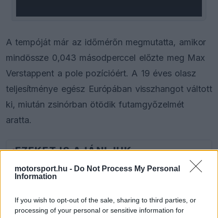
A tempóját már az időmérőn megmutatta, amikor
mindössze 0,043 másodperccel előzte meg Max
Verstappent a pole pozícióért. A 19 éves olasz
teljesítménye egész Európában visszhangot váltott
ki, miután zsinórban ötödik futamgyőzelmét
aratta.
EZEKET IS AJÁNLJUK
motorsport.hu -
Do Not Process My Personal
Information
FORMA-1
A B-konstrukció csak a kezdet
volt, agresszív fejlesztési rohamot
If you wish to opt-out of the sale, sharing to third parties, or
indít az Aston Martin
processing of your personal or sensitive information for