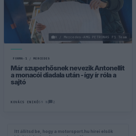
X / Mercedes-AMG PETRONAS F1 Team
FORMA-1
/
MERCEDES
Már szuperhősnek nevezik Antonellit
a monacói diadala után - így ír róla a
sajtó
2
KOVÁCS ENIKŐ
59 N
Itt állítsd be, hogy a motorsport.hu hírei elsők