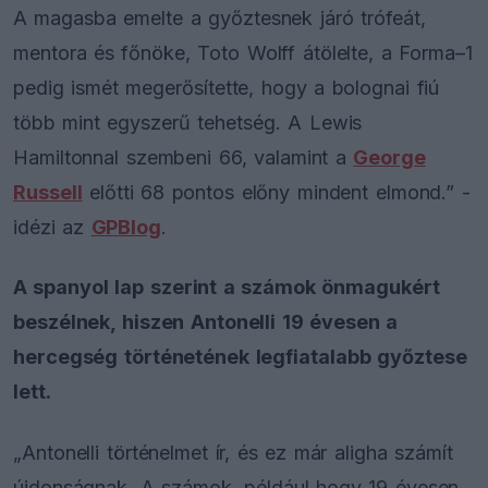
A magasba emelte a győztesnek járó trófeát,
mentora és főnöke, Toto Wolff átölelte, a Forma–1
pedig ismét megerősítette, hogy a bolognai fiú
több mint egyszerű tehetség. A Lewis
Hamiltonnal szembeni 66, valamint a
George
Russell
előtti 68 pontos előny mindent elmond.” -
idézi az
GPBlog
.
A spanyol lap szerint a számok önmagukért
beszélnek, hiszen Antonelli 19 évesen a
hercegség történetének legfiatalabb győztese
lett.
„Antonelli történelmet ír, és ez már aligha számít
újdonságnak. A számok, például hogy 19 évesen