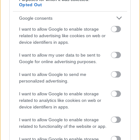
kritika lényege az volt, hogy a Forma–1-ben
Opted Out
dolgozó nőket háttérbe szorította a
Google consents
megfogalmazás.
I want to allow Google to enable storage
related to advertising like cookies on web or
device identifiers in apps.
EZEKET IS AJÁNLJUK
I want to allow my user data to be sent to
Google for online advertising purposes.
FORMA-1
Rendkívül okos döntést hozott az
I want to allow Google to send me
Aston Martin az F1-ben
personalized advertising.
I want to allow Google to enable storage
related to analytics like cookies on web or
FORMA-1
device identifiers in apps.
Óriási átalakulás a Ferrarinál,
miközben baljós árnyak vetülnek a
I want to allow Google to enable storage
Holland Nagydíjra
related to functionality of the website or app.
I want to allow Google to enable storage