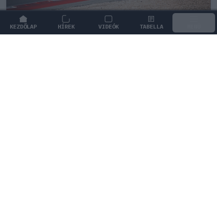
KEZDŐLAP
HÍREK
VIDEÓK
TABELLA
MENÜ
FORMA-1
/
MCLAREN
Kimi Räikkönen, akinek több
világbajnoki címet kellett volna
nyernie a McLarennel
Indy Lall szerint Kimi Räikkönen óriási tehetség volt,
akivel több világbajnoki címet is nyerniük kellett volna.
1
KOVÁCS ENIKŐ
1Ó
KÖVETKEZŐ FUTAM
Holland Nagydíj
Zandvoort Circuit