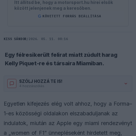
Itt állítsd be, hogy a motorsport.hu hírei elsők
között jelenjenek meg a keresőben.
G
KÖVETETT FORRÁS BEÁLLÍTÁSA
KISS SÁNDOR
/
2026. 05. 11. 08:16
Egy félresikerült felirat miatt zúdult harag
Kelly Piquet-re és társaira Miamiban.
SZÓLJ HOZZÁ TE IS!
4 hozzászólás.
Egyetlen kifejezés elég volt ahhoz, hogy a Forma–
1-es közösségi oldalakon elszabaduljanak az
indulatok, miután az Apple egy miami rendezvényt
a „women of F1” ünnepléseként hirdetett meg,