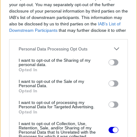
The media could not be loaded, either because
This
your opt-out. You may separately opt-out of the further
the server or network failed or because the format
is
disclosure of your personal information by third parties on the
is not supported.
IAB’s list of downstream participants. This information may
Video
a
Player
also be disclosed by us to third parties on the
IAB’s List of
is
loading.
Downstream Participants
that may further disclose it to other
modal
third parties.
window.
Please note that this website/app uses one or more Google
Personal Data Processing Opt Outs
services and may gather and store information including but
not limited to your visit or usage behaviour. You may click to
I want to opt-out of the Sharing of my
personal data.
grant or deny consent to Google and its third-party tags to
Opted In
A vita nem magával az eseménnyel, hanem annak
use your data for below specified purposes in below Google
consent section.
I want to opt-out of the Sale of my
kommunikációjával robbant ki. Amikor az Apple
Personal Data.
Opted In
TV az Instagramon a „women of F1”
megfogalmazással illette az estet, sok rajongó
I want to opt-out of processing my
Personal Data for Targeted Advertising.
kifogásolta, hogy a képeken nem mérnökök,
Opted In
szerelők, újságírók vagy az F1 Academy
I want to opt-out of Collection, Use,
Retention, Sale, and/or Sharing of my
versenyzői láthatók, hanem a pilóták partnerei. A
Personal Data that Is Unrelated with the
Purposes for which it was collected.