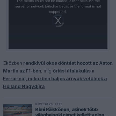
The media could not be loaded, either because the
modal
window.
server or network failed or because the format is not
supported.
Video
Player
is
loading.
Eközben
rendkívül okos döntést hozott az Aston
Martin az F1-ben
, míg
óriási átalakulás a
Ferrarinál, miközben baljós árnyak vetülnek a
Holland Nagydíjra
KÖVETKEZŐ CIKK
Kimi Räikkönen, akinek több
világbajnoki címet kellett volna