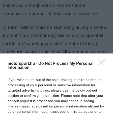
miközben a meghívottak között főként
versenyzők barátnői és feleségei szerepeltek.
A több milliárd dolláros technológiai cég amerikai
közvetítőpartnerként egy exkluzív összejövetelt
tartott a Miami Nagydíj előtt a Bath Clubban,
amelynek házigazdája Alex Albon menyasszonya,
a profi golfozó Lily Muni He volt. A vendégek
motorsport.hu -
Do Not Process My Personal
között ott volt Max Verstappen párja, Kelly Piquet,
Information
Lando Norris barátnője, Margarida Corceiro,
If you wish to opt-out of the sale, sharing to third parties, or
George Russell
párja, Carmen Mundt, valamint
processing of your personal or sensitive information for
targeted advertising by us, please use the below opt-out
Carlos Sainz barátnője, Rebecca Donaldson is.
section to confirm your selection. Please note that after your
opt-out request is processed you may continue seeing
interest-based ads based on personal information utilized by
us or personal information disclosed to third parties prior to