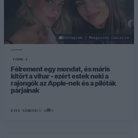
Instagram / Margarida Corceiro
FORMA-1
Félrement egy mondat, és máris
kitört a vihar - ezért estek neki a
rajongók az Apple-nek és a pilóták
párjainak
4
KISS SÁNDOR
88 N