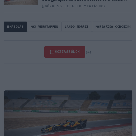
nyernie a McLarennel
↓
GÖRGESS LE A FOLYTATÁSHOZ
MÁSOLÁS
MAX VERSTAPPEN
LANDO NORRIS
MARGARIDA CORCEIRO
HOZZÁSZÓLOK
(4)