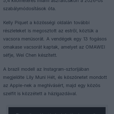
5,4 kilométeres miami aszfaltcsíkon a 2026-os
szabálymódosítások óta.
Kelly Piquet a közösségi oldalán további
részleteket is megosztott az estről, köztük a
vacsora menüsorát. A vendégek egy 13 fogásos
omakase vacsorát kaptak, amelyet az OMAWEI
séfje, Wei Chen készített.
A brazil modell az Instagram-sztorijában
megjelölte Lily Muni Hét, és köszönetet mondott
az Apple-nek a meghívásért, majd egy közös
szelfit is közzétett a házigazdával.
This
is
a