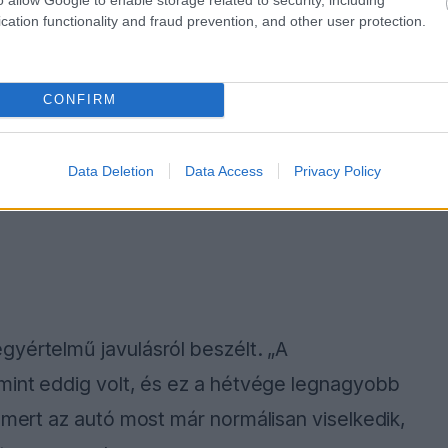
cation functionality and fraud prevention, and other user protection.
CONFIRM
Data Deletion
Data Access
Privacy Policy
gyértelmű javulásról beszélt. „A
 mint eddig volt, és ez a hétvége legnagyobb
 mert az autó most már normálisan viselkedik,