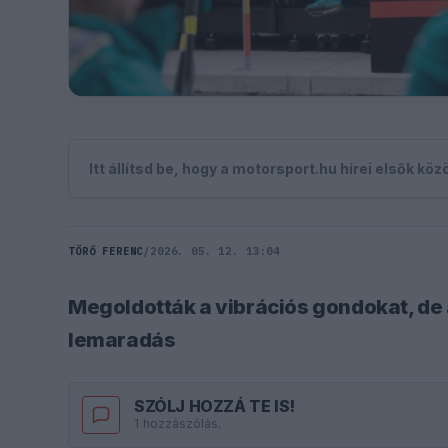
Itt állítsd be, hogy a motorsport.hu hírei elsők kö
TÖRŐ FERENC
/
2026. 05. 12. 13:04
Megoldották a vibrációs gondokat, de
lemaradás
SZÓLJ HOZZÁ TE IS!
1 hozzászólás.