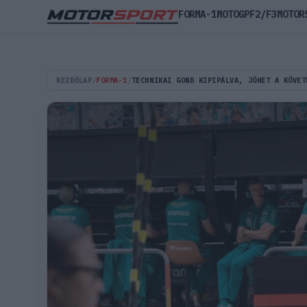
FORMA-1
MOTOGP
F2/F3
MOTOR
KEZDŐLAP
/
FORMA-1
/
TECHNIKAI GOND KIPIPÁLVA, JÖHET A KÖVET