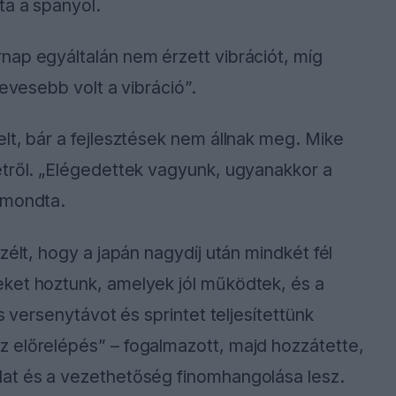
ta a spanyol.
nap egyáltalán nem érzett vibrációt, míg
kevesebb volt a vibráció”.
lt, bár a fejlesztések nem állnak meg. Mike
etről. „Elégedettek vagyunk, ugyanakkor a
 mondta.
zélt, hogy a japán nagydíj után mindkét fél
ket hoztunk, amelyek jól működtek, és a
s versenytávot és sprintet teljesítettünk
 előrelépés” – fogalmazott, majd hozzátette,
lat és a vezethetőség finomhangolása lesz.