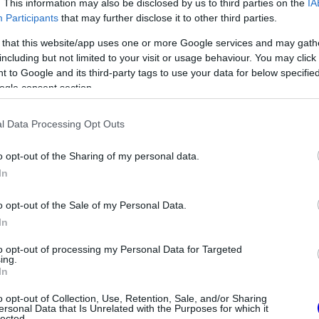
. This information may also be disclosed by us to third parties on the
IA
Participants
that may further disclose it to other third parties.
 that this website/app uses one or more Google services and may gath
including but not limited to your visit or usage behaviour. You may click 
 to Google and its third-party tags to use your data for below specifi
ogle consent section.
l Data Processing Opt Outs
o opt-out of the Sharing of my personal data.
In
FORMA-1
erint a Ferrarinak
Komoly döntést hozott a Ferrari,
o opt-out of the Sale of my Personal Data.
kellene adnia
miközben a Red Bullnál
In
ek
elmaradtak a győzelmek
to opt-out of processing my Personal Data for Targeted
ing.
In
o opt-out of Collection, Use, Retention, Sale, and/or Sharing
ersonal Data that Is Unrelated with the Purposes for which it
lected.