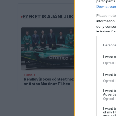
participants
Downstream 
Please note
EZEKET IS AJÁNLJUK
information 
deny consent
in below Go
Persona
I want t
Opted 
FORMA-1
A szakértő sz
I want t
FORMA-1
üres csekket 
Rendkívül okos döntést hozott
Opted 
Verstappenn
az Aston Martin az F1-ben
I want 
Advertis
Opted 
I want t
of my P
was col