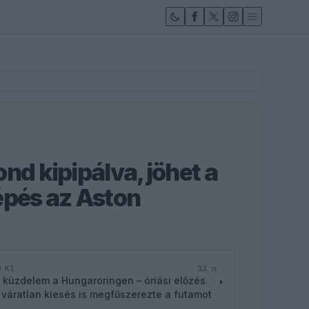
nd kipipálva, jöhet a
épés az Aston
12 n
D KI
 küzdelem a Hungaroringen – óriási előzés
 váratlan kiesés is megfűszerezte a futamot