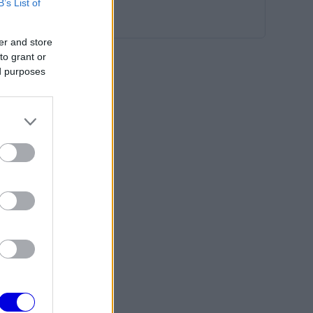
B’s List of
er and store
to grant or
ed purposes