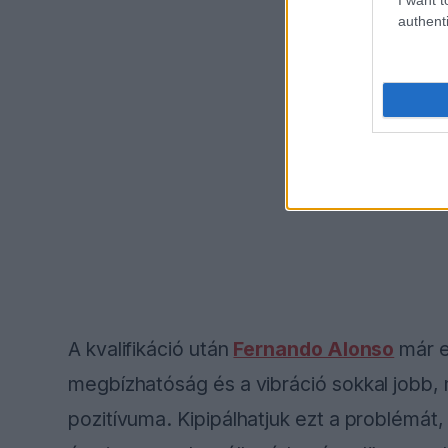
authenti
A kvalifikáció után
Fernando Alonso
már e
megbízhatóság és a vibráció sokkal jobb,
pozitívuma. Kipipálhatjuk ezt a problémát,