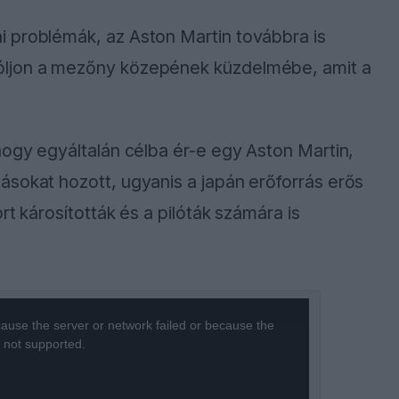
 problémák, az Aston Martin továbbra is
óljon a mezőny közepének küzdelmébe, amit a
hogy egyáltalán célba ér-e egy Aston Martin,
ásokat hozott, ugyanis a japán erőforrás erős
rt károsították és a pilóták számára is
ause the server or network failed or because the
s not supported.