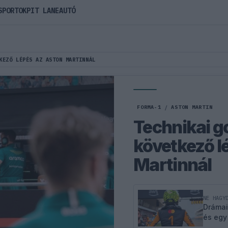
SPORTOK
PIT LANE
AUTÓ
KEZŐ LÉPÉS AZ ASTON MARTINNÁL
FORMA-1
/
ASTON MARTIN
Technikai go
következő l
Martinnál
NE HAGY
Drámai
és egy