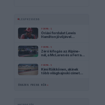
LEGFRISSEBB
FORMA-1
Óriási fordulat Lewis
Hamilton jövőjével
kapcsolatban
FORMA-1
Zéró kifogás az Alpine-
nál, a McLaren és a Ferrari
a célkeresztben
FORMA-1
Kimi Räikkönen, akinek
több világbajnoki címet
kellett volna nyernie a
McLarennel
→
ÖSSZES FRISS HÍR
HIRDETÉS