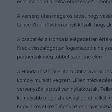
és nincs gond a célba érkezéssel” – mond
A verseny után megerősítette, hogy vasár
Lance Stroll röviden annyit közölt, hogy „
A csapat és a Honda is elégedetten értéke
Krack visszafogottan fogalmazott a helyz
partnerünk még többet szeretne elérni” –
A Honda részéről Sintaro Orihara arról bes
komoly munkát végzett. „Ellenintézkedése
versenyzők is pozitívan nyilatkoztak. Telje
komolyabb megbízhatósági gond nélkül, ez
hogy a következő lépés az energiahaszná