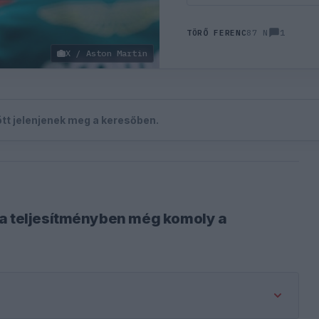
1
TÖRŐ FERENC
87 N
X / Aston Martin
zött jelenjenek meg a keresőben.
 a teljesítményben még komoly a