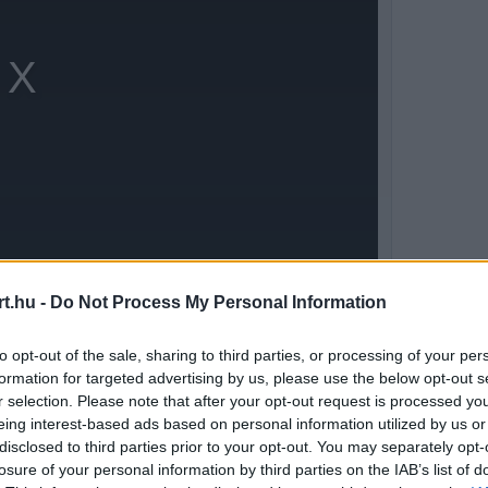
t.hu -
Do Not Process My Personal Information
R26-os Suzukában maradt, ahol a Honda
to opt-out of the sale, sharing to third parties, or processing of your per
t, és az áprilisi kényszerszünet alatt
formation for targeted advertising by us, please use the below opt-out s
r selection. Please note that after your opt-out request is processed y
zelfogható eredményt hoztak, hiszen mindkét
eing interest-based ads based on personal information utilized by us or
disclosed to third parties prior to your opt-out. You may separately opt-
.
losure of your personal information by third parties on the IAB’s list of