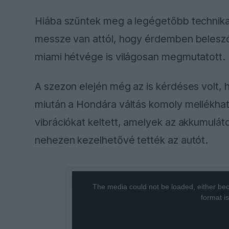
Hiába szűntek meg a legégetőbb technikai
messze van attól, hogy érdemben belesz
miami hétvége is világosan megmutatott.
A szezon elején még az is kérdéses volt, 
miután a Hondára váltás komoly mellékhat
vibrációkat keltett, amelyek az akkumuláto
nehezen kezelhetővé tették az autót.
This
The media could not be loaded, either bec
is
format i
a