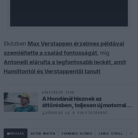
Eközben
Max Verstappen érzelmes példával
szemléltette a család fontosságát
, míg
Antonelli elárulta a legfontosabb leckét, amit
Hamiltontól és Verstappentől tanult
KÖVETKEZŐ CIKK
A Hondánál hisznek az
áttörésben, teljesen új motorral
érkeznek a Holland Nagydíjra az
↓
GÖRGESS LE A FOLYTATÁSHOZ
Aston Martinnal
MÁSOLÁS
ASTON MARTIN
FERNANDO ALONSO
LANCE STROLL
HOND