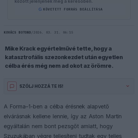
között jelenjenek meg a keresőben.
G
KÖVETETT FORRÁS BEÁLLÍTÁSA
KOVÁCS BOTOND
/
2026. 03. 31. 06:15
Mike Krack egyértelművé tette, hogy a
katasztrofális szezonkezdet után egyetlen
célba érés még nem ad okot az örömre.
SZÓLJ HOZZÁ TE IS!
A Forma–1-ben a célba érésnek alapvető
elvárásnak kellene lennie, így az Aston Martin
egyáltalán nem bont pezsgőt amiatt, hogy
Szuzukában végre teljesíteni tudtak egy teljes