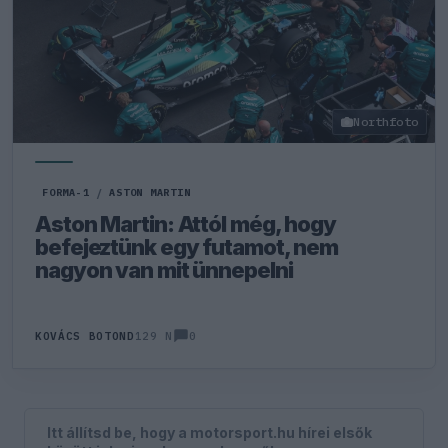
Northfoto
FORMA-1
/
ASTON MARTIN
Aston Martin: Attól még, hogy
befejeztünk egy futamot, nem
nagyon van mit ünnepelni
0
KOVÁCS BOTOND
129 N
Itt állítsd be, hogy a motorsport.hu hírei elsők