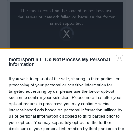
The media could not be loaded, either because
This
the server or network failed or because the format
is
is not supported.
Video
a
Player
is
loading.
modal
window.
motorsport.hu -
Do Not Process My Personal
Information
If you wish to opt-out of the sale, sharing to third parties, or
Nincs ok az ünneplésre
processing of your personal or sensitive information for
targeted advertising by us, please use the below opt-out
A csapatvezető szerint a puszta túlélés még
section to confirm your selection. Please note that after your
opt-out request is processed you may continue seeing
nagyon messze van a sikertől. „A csapaton belüli
interest-based ads based on personal information utilized by
hangulat egyáltalán nem ünnepi, ez teljesen
us or personal information disclosed to third parties prior to
your opt-out. You may separately opt-out of the further
világos” – mondta Mike Krack, majd hozzátette,
disclosure of your personal information by third parties on the