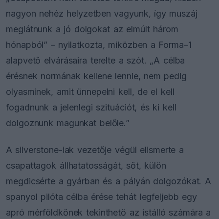
nagyon nehéz helyzetben vagyunk, így muszáj
meglátnunk a jó dolgokat az elmúlt három
hónapból” – nyilatkozta, miközben a Forma–1
alapvető elvárásaira terelte a szót. „A célba
érésnek normának kellene lennie, nem pedig
olyasminek, amit ünnepelni kell, de el kell
fogadnunk a jelenlegi szituációt, és ki kell
dolgoznunk magunkat belőle.”
A silverstone-iak vezetője végül elismerte a
csapattagok állhatatosságát, sőt, külön
megdicsérte a gyárban és a pályán dolgozókat. A
spanyol pilóta célba érése tehát legfeljebb egy
apró mérföldkőnek tekinthető az istálló számára a