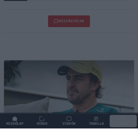
HOZZÁSZÓLOK
KEZDŐLAP
HÍREK
VIDEÓK
TABELLA
MENÜ