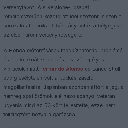
versenytávot. A silverstone-i csapat
rémálomszerűen kezdte az idei szezont, hiszen a
sorozatos technikai hibák rányomták a bélyegüket
az első három versenyhétvégére.
A Honda erőforrásának megbízhatósági problémái
és a pilótáknál zsibbadást okozó rejtélyes
vibrációk miatt
Fernando Alonso
és Lance Stroll
eddig esélytelen volt a kockás zászló
megpillantására. Japánban azonban áttört a jég, a
nemrég apai örömök elé néző spanyol veterán
ugyanis mind az 53 kört teljesítette, ezzel némi
fellélegzést hozva a garázsba.