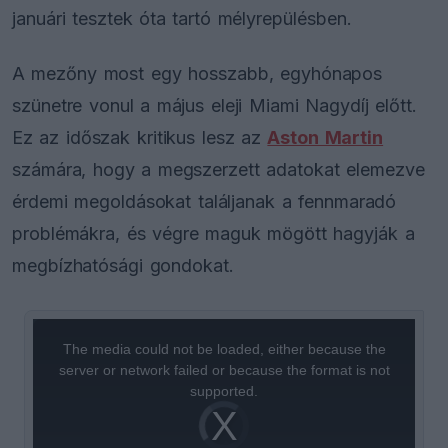
januári tesztek óta tartó mélyrepülésben.
A mezőny most egy hosszabb, egyhónapos
szünetre vonul a május eleji Miami Nagydíj előtt.
Ez az időszak kritikus lesz az
Aston Martin
számára, hogy a megszerzett adatokat elemezve
érdemi megoldásokat találjanak a fennmaradó
problémákra, és végre maguk mögött hagyják a
megbízhatósági gondokat.
This
is
a
The media could not be loaded, either because the
modal
window.
server or network failed or because the format is not
supported.
Video
Player
is
loading.