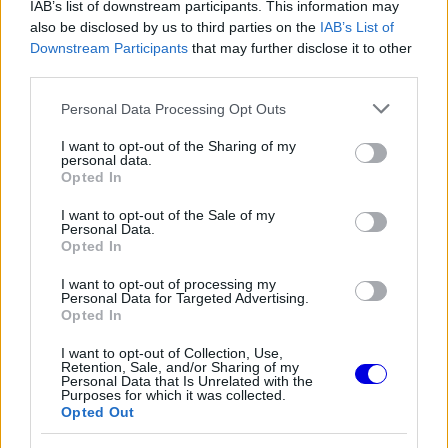
hogy Ausztráliában még teljesen más jellegű
IAB’s list of downstream participants. This information may
also be disclosed by us to third parties on the
IAB’s List of
aggodalmaik voltak. „Melbourne-ben még arról
Downstream Participants
that may further disclose it to other
egyeztettünk, hogy egyáltalán tudunk-e hat kört
third parties.
menni egyhuzamban.”
Please note that this website/app uses one or more Google
Personal Data Processing Opt Outs
services and may gather and store information including but
not limited to your visit or usage behaviour. You may click to
I want to opt-out of the Sharing of my
personal data.
EZEKET IS AJÁNLJUK
grant or deny consent to Google and its third-party tags to
Opted In
use your data for below specified purposes in below Google
consent section.
I want to opt-out of the Sale of my
Personal Data.
FORMA-1
Max Verstappen érzelmes példával
Opted In
szemléltette a család fontosságát
I want to opt-out of processing my
Personal Data for Targeted Advertising.
Opted In
FORMA-1
I want to opt-out of Collection, Use,
Antonelli elárulta a legfontosabb
Retention, Sale, and/or Sharing of my
leckét, amit Hamiltontól és
Personal Data that Is Unrelated with the
Purposes for which it was collected.
Verstappentől tanult
Opted Out