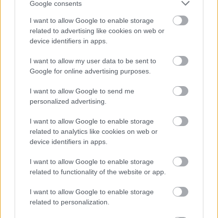
Google consents
FORMA-1
Komoly döntést hozott a Ferrari,
I want to allow Google to enable storage
miközben a Red Bullnál elmaradtak
related to advertising like cookies on web or
a győzelmek
device identifiers in apps.
I want to allow my user data to be sent to
Google for online advertising purposes.
A szakember arról is beszélt, hogy bár érzékelik a
javulást, az út még nagyon hosszú. „Sanghajban
I want to allow Google to send me
personalized advertising.
már részt tudtunk venni az edzéseken, de a
I want to allow Google to enable storage
tréningek között rengeteg munkára volt szükség”
related to analytics like cookies on web or
– fogalmazott, miközben felidézte a szuzukai
device identifiers in apps.
könnyebbséget. „Szerencsére a japán hétvégén
I want to allow Google to enable storage
az autók normálisan felkészíthetők voltak a
related to functionality of the website or app.
szakaszok között, így végre teljesítettünk egy
I want to allow Google to enable storage
apró lépést a sok közül.”
related to personalization.