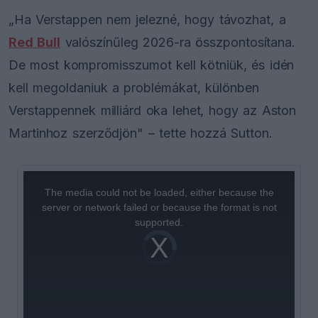
„Ha Verstappen nem jelezné, hogy távozhat, a
Red Bull
valószínűleg 2026-ra összpontosítana.
De most kompromisszumot kell kötniük, és idén
kell megoldaniuk a problémákat, különben
Verstappennek milliárd oka lehet, hogy az Aston
Martinhoz szerződjön" – tette hozzá Sutton.
This
is
a
The media could not be loaded, either because the
modal
window.
server or network failed or because the format is not
supported.
Video
Player
is
loading.