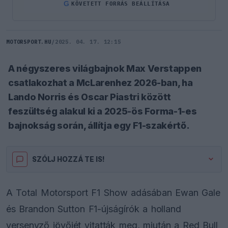
G
KÖVETETT FORRÁS BEÁLLÍTÁSA
MOTORSPORT.HU
/
2025. 04. 17. 12:15
A négyszeres világbajnok Max Verstappen
csatlakozhat a McLarenhez 2026-ban, ha
Lando Norris és Oscar Piastri között
feszültség alakul ki a 2025-ös Forma-1-es
bajnokság során, állítja egy F1-szakértő.
SZÓLJ HOZZÁ TE IS!
A Total Motorsport F1 Show adásában Ewan Gale
és Brandon Sutton F1-újságírók a holland
versenyző jövőjét vitatták meg, miután a Red Bull