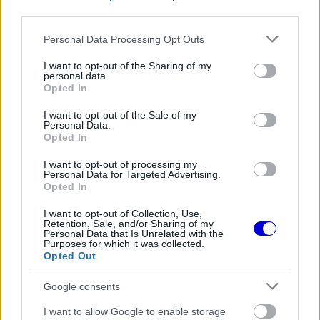
is
third parties.
is not supported.
Video
a
Player
Please note that this website/app uses one or more Google
Personal Data Processing Opt Outs
is
loading.
services and may gather and store information including but
modal
not limited to your visit or usage behaviour. You may click to
I want to opt-out of the Sharing of my
window.
personal data.
grant or deny consent to Google and its third-party tags to
Opted In
use your data for below specified purposes in below Google
consent section.
I want to opt-out of the Sale of my
Personal Data.
Opted In
„Az Aston Martinnak teljesen egyedi autója lesz
I want to opt-out of processing my
jövőre, gyakorlatilag gyári csapatként működik.
Personal Data for Targeted Advertising.
Opted In
Ez vonzó lehet Verstappen számára" – mondta
I want to opt-out of Collection, Use,
Gale a bahreini futam után.
Retention, Sale, and/or Sharing of my
Personal Data that Is Unrelated with the
Purposes for which it was collected.
Opted Out
EZEKET IS AJÁNLJUK
Google consents
I want to allow Google to enable storage
FORMA-1