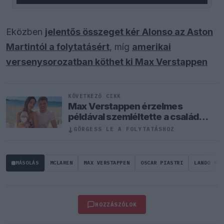
Eközben
jelentős összeget kér Alonso az Aston
Martintól a folytatásért
, míg
amerikai
versenysorozatban köthet ki Max Verstappen
KÖVETKEZŐ CIKK
Max Verstappen érzelmes
példával szemléltette a család
fontosságát
↓
GÖRGESS LE A FOLYTATÁSHOZ
MÁSOLÁS
MCLAREN
MAX VERSTAPPEN
OSCAR PIASTRI
LANDO NOR
HOZZÁSZÓLOK