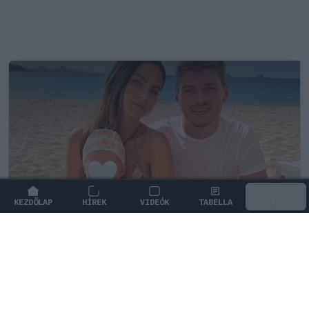
KEZDŐLAP
HÍREK
VIDEÓK
TABELLA
MENÜ
FORMA-1
/
RED BULL RACING
Max Verstappen érzelmes példával
szemléltette a család fontosságát
Max Verstappen elárulta, hogy mi jelenti számára a