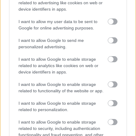
Jelentős összeget kér Alonso az
related to advertising like cookies on web or
Aston Martintól a folytatásért
device identifiers in apps.
I want to allow my user data to be sent to
Google for online advertising purposes.
FORMA-1
Amerikai versenysorozatban
I want to allow Google to send me
köthet ki Max Verstappen
personalized advertising.
I want to allow Google to enable storage
related to analytics like cookies on web or
device identifiers in apps.
FORMA-1
Megdöbbentő okok miatt nem
beszélhet a távozásáról Helmut
I want to allow Google to enable storage
Marko
related to functionality of the website or app.
I want to allow Google to enable storage
related to personalization.
„Ha nem találja vonzónak, vagy ha Adrian
I want to allow Google to enable storage
[Newey] a fülébe suttog, ahogy Ross Brawn tette
related to security, including authentication
Lewis [Hamilton] esetében 2014 előtt, az
functionality and fraud prevention, and other