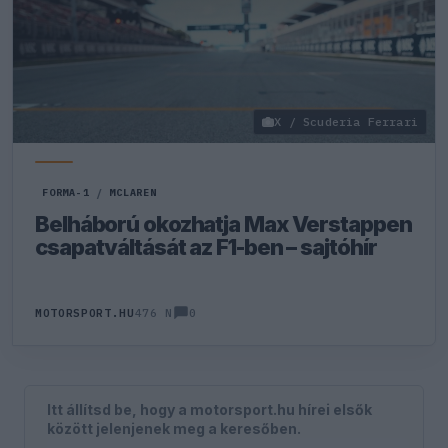
X / Scuderia Ferrari
FORMA-1
/
MCLAREN
Belháború okozhatja Max Verstappen
csapatváltását az F1-ben – sajtóhír
0
MOTORSPORT.HU
476 N
Itt állítsd be, hogy a motorsport.hu hírei elsők
között jelenjenek meg a keresőben.