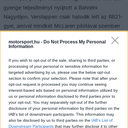
gyenge teljesítményt nyújtott a Bahreini
Nagydíjon. Verstappen csak hatodik lett az RB21-
gyel, amivel mindkét McLaren pilótával szemben
hátrányba került a bajnokságban.
motorsport.hu -
Do Not Process My Personal
Information
A 27 éves versenyző már többször utalt arra,
hogy hosszú távú jövője nem feltétlenül a Red
If you wish to opt-out of the sale, sharing to third parties, or
processing of your personal or sensitive information for
Bullnál lesz. Bár az Aston Martin érdeklődése
targeted advertising by us, please use the below opt-out
konkrét, és hatalmas fizetést ajánlhat neki, Gale
section to confirm your selection. Please note that after your
opt-out request is processed you may continue seeing
szerint létezhet olyan forgatókönyv, amelyben
interest-based ads based on personal information utilized by
Verstappen a McLarenhez igazol.
us or personal information disclosed to third parties prior to
your opt-out. You may separately opt-out of the further
disclosure of your personal information by third parties on the
IAB’s list of downstream participants. This information may
also be disclosed by us to third parties on the
IAB’s List of
The media could not be loaded, either because
This
Downstream Participants
that may further disclose it to other
the server or network failed or because the format