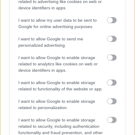
related to advertising like cookies on web or
FORMA-1
device identifiers in apps.
Már a nyári szünetben elindult a
hőségriadó a Forma–1-ben
I want to allow my user data to be sent to
Google for online advertising purposes.
I want to allow Google to send me
FORMA-1
Döbbenetes adatgyűjtéssel
personalized advertising.
döntött a Ferrari Sainz és Ricciardo
között
I want to allow Google to enable storage
related to analytics like cookies on web or
device identifiers in apps.
FORMA-1
Oscar Piastri nyíltan beszélt a
I want to allow Google to enable storage
generációs különbségekről a
related to functionality of the website or app.
Forma–1-ben
I want to allow Google to enable storage
related to personalization.
„Azt hiszem, az egész akkor csúcsosodott ki,
I want to allow Google to enable storage
related to security, including authentication
amikor Charles megmagyarázhatatlan módon a
functionality and fraud prevention, and other