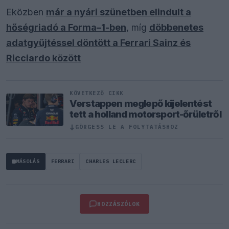
Eközben
már a nyári szünetben elindult a
hőségriadó a Forma–1-ben
, míg
döbbenetes
adatgyűjtéssel döntött a Ferrari Sainz és
Ricciardo között
KÖVETKEZŐ CIKK
Verstappen meglepő kijelentést
tett a holland motorsport-őrületről
↓
GÖRGESS LE A FOLYTATÁSHOZ
MÁSOLÁS
FERRARI
CHARLES LECLERC
HOZZÁSZÓLOK