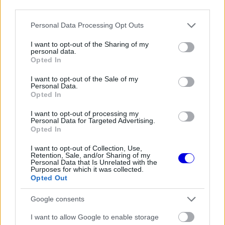
modal
third parties.
window.
Please note that this website/app uses one or more Google
Personal Data Processing Opt Outs
services and may gather and store information including but
not limited to your visit or usage behaviour. You may click to
I want to opt-out of the Sharing of my
personal data.
grant or deny consent to Google and its third-party tags to
Opted In
use your data for below specified purposes in below Google
Peter Windsor a saját Twitch csatorján azt
consent section.
I want to opt-out of the Sale of my
Personal Data.
fejtegette, hogy az idény középső részén
Opted In
fordultak végleg rosszra a dolgok a Ferrarinál, és
I want to opt-out of processing my
egy konkrét alkalmat is kiemelt. Ez volt az a
Personal Data for Targeted Advertising.
Opted In
futam, ahol Carlos Sainz megszerezte élete első
I want to opt-out of Collection, Use,
győzelmét, míg Leclerc a rossz gumistratégia
Retention, Sale, and/or Sharing of my
Personal Data that Is Unrelated with the
miatt visszacsúszott a 4. helyre.
Purposes for which it was collected.
Opted Out
EZEKET IS AJÁNLJUK
Google consents
I want to allow Google to enable storage