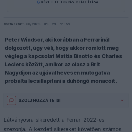
G
KÖVETETT FORRÁS BEÁLLÍTÁSA
MOTORSPORT.HU
/
2023. 01. 29. 11:59
Peter Windsor, aki korábban a Ferrarinál
dolgozott, úgy véli, hogy akkor romlott meg
végleg a kapcsolat Mattia Binotto és Charles
Leclerc között, amikor az olasz a Brit
Nagydíjon az ujjával hevesen mutogatva
próbálta lecsillapítani a dühöngő monacóit.
SZÓLJ HOZZÁ TE IS!
Látványosra sikeredett a Ferrari 2022-es
szezonja. A kezdeti sikereket követően számos