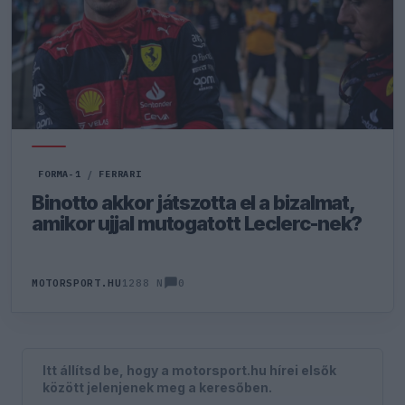
FORMA-1
/
FERRARI
Binotto akkor játszotta el a bizalmat,
amikor ujjal mutogatott Leclerc-nek?
0
MOTORSPORT.HU
1288 N
Itt állítsd be, hogy a motorsport.hu hírei elsők
között jelenjenek meg a keresőben.