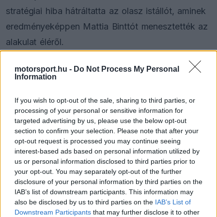
stratégiai hiba hátráltatta az olasz istállót, aminek
eredményeképpen Mattia Binttót menesztették az
alakulat éléről.
Sok találgatás folyik arról, hogy jó döntés volt-e
motorsport.hu -
Do Not Process My Personal
Information
elküldeni a kiváló olasz szakembert, aki a
megkérdőjelezhető döntései mellett azért mégis
If you wish to opt-out of the sale, sharing to third parties, or
processing of your personal or sensitive information for
csak visszavezette a Ferrarit a konstruktőri
targeted advertising by us, please use the below opt-out
bajnoksági 2. helyéig.
section to confirm your selection. Please note that after your
opt-out request is processed you may continue seeing
interest-based ads based on personal information utilized by
us or personal information disclosed to third parties prior to
The media could not be loaded, either because
your opt-out. You may separately opt-out of the further
This
the server or network failed or because the format
disclosure of your personal information by third parties on the
is
is not supported.
IAB’s list of downstream participants. This information may
also be disclosed by us to third parties on the
IAB’s List of
Video
a
Player
Downstream Participants
that may further disclose it to other
is
loading.