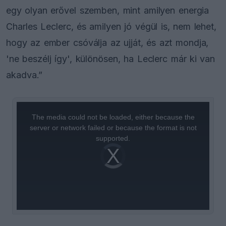
egy olyan erővel szemben, mint amilyen energia
Charles Leclerc, és amilyen jó végül is, nem lehet,
hogy az ember csóválja az ujját, és azt mondja,
'ne beszélj így', különösen, ha Leclerc már ki van
akadva.”
This
is
a
The media could not be loaded, either because the
modal
window.
server or network failed or because the format is not
supported.
Video
Player
is
loading.