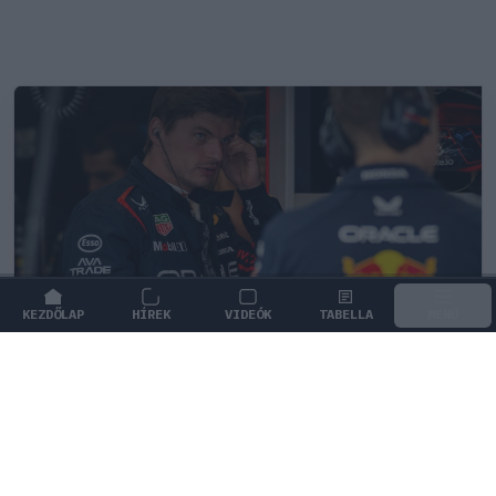
KEZDŐLAP
HÍREK
VIDEÓK
TABELLA
MENÜ
FORMA-1
/
RED BULL RACING
Verstappen meglepő kijelentést tett
a holland motorsport-őrületről
Max Verstappen szerint egyáltalán nem az ő