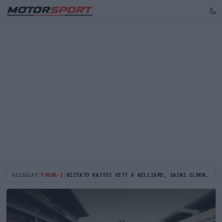
KEZDŐLAP
/
FORMA-1
/
BIZTATÓ RAJTOT VETT A WILLIAMS, SAINZ ELMONDTA, MI LESZ A KULCSA A JÓ TELJESÍTMÉNYÜKNEK