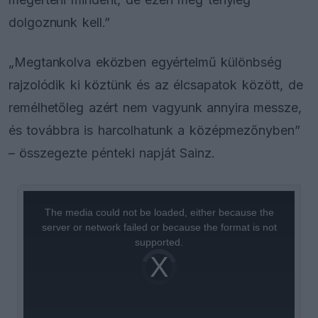
dolgoznunk kell.”
„Megtankolva eközben egyértelmű különbség
rajzolódik ki köztünk és az élcsapatok között, de
remélhetőleg azért nem vagyunk annyira messze,
és továbbra is harcolhatunk a középmezőnyben”
– összegezte pénteki napját Sainz.
This
is
a
The media could not be loaded, either because the
modal
window.
server or network failed or because the format is not
supported.
Video
Player
is
loading.