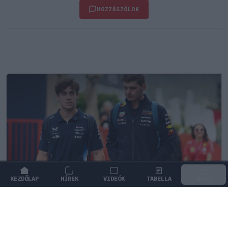
HOZZÁSZÓLOK
KEZDŐLAP
HÍREK
VIDEÓK
TABELLA
MENÜ
FORMA-1
/
MCLAREN
A saját protezsáltja állhat Max