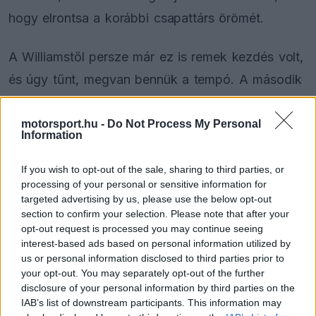
hogy elrontsa a korábbi csapattárs örömét.
A Williamstől persze már ez is remek kezdés volt,
és úgy tűnt, megvan bennük a tempó. A második
gyakorláson aztán némileg visszaestek, hiszen ott
Sainz a 11. leggyorsabb időt autózta, majd pedig
motorsport.hu -
Do Not Process My Personal
Information
kihangsúlyozta, csapatával együtt most arra kell
koncentrálniuk, hogy megértsék, az FW47-es
If you wish to opt-out of the sale, sharing to third parties, or
processing of your personal or sensitive information for
miért küszködik egy kicsit a leglágyabb
targeted advertising by us, please use the below opt-out
keveréken.
section to confirm your selection. Please note that after your
opt-out request is processed you may continue seeing
interest-based ads based on personal information utilized by
us or personal information disclosed to third parties prior to
your opt-out. You may separately opt-out of the further
The media could not be loaded, either because
This
disclosure of your personal information by third parties on the
the server or network failed or because the format
is
IAB’s list of downstream participants. This information may
is not supported.