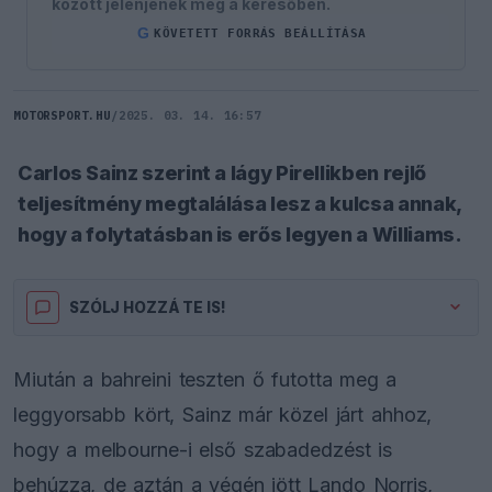
között jelenjenek meg a keresőben.
G
KÖVETETT FORRÁS BEÁLLÍTÁSA
MOTORSPORT.HU
/
2025. 03. 14. 16:57
Carlos Sainz szerint a lágy Pirellikben rejlő
teljesítmény megtalálása lesz a kulcsa annak,
hogy a folytatásban is erős legyen a Williams.
SZÓLJ HOZZÁ TE IS!
Miután a bahreini teszten ő futotta meg a
leggyorsabb kört, Sainz már közel járt ahhoz,
hogy a melbourne-i első szabadedzést is
behúzza, de aztán a végén jött Lando Norris,