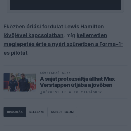
Eközben
óriási fordulat Lewis Hamilton
jövőjével kapcsolatban
, míg
kellemetlen
meglepetés érte a nyári szünetben a Forma–1-
es pilótát
KÖVETKEZŐ CIKK
A saját protezsáltja állhat Max
Verstappen útjába a jövőben
↓
GÖRGESS LE A FOLYTATÁSHOZ
MÁSOLÁS
WILLIAMS
CARLOS SAINZ