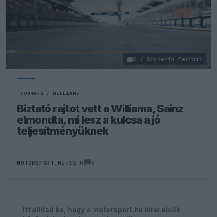
X / Scuderia Ferrari
FORMA-1
/
WILLIAMS
Biztató rajtot vett a Williams, Sainz
elmondta, mi lesz a kulcsa a jó
teljesítményüknek
0
MOTORSPORT.HU
512 N
Itt állítsd be, hogy a motorsport.hu hírei elsők