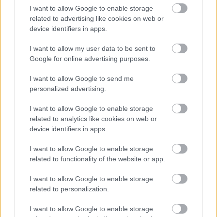
I want to allow Google to enable storage
FORMA-1
Óriási fordulat Lewis Hamilton
related to advertising like cookies on web or
jövőjével kapcsolatban
device identifiers in apps.
I want to allow my user data to be sent to
Google for online advertising purposes.
FORMA-1
Kellemetlen meglepetés érte a
I want to allow Google to send me
nyári szünetben a Forma–1-es
personalized advertising.
pilótát
I want to allow Google to enable storage
related to analytics like cookies on web or
FORMA-1
device identifiers in apps.
Zéró kifogás az Alpine-nál, a
McLaren és a Ferrari a
I want to allow Google to enable storage
célkeresztben
related to functionality of the website or app.
I want to allow Google to enable storage
related to personalization.
„Ha sikerül feloldani az abroncsokban lévő
potenciált, akkor versenyképesek lehetünk, de a
I want to allow Google to enable storage