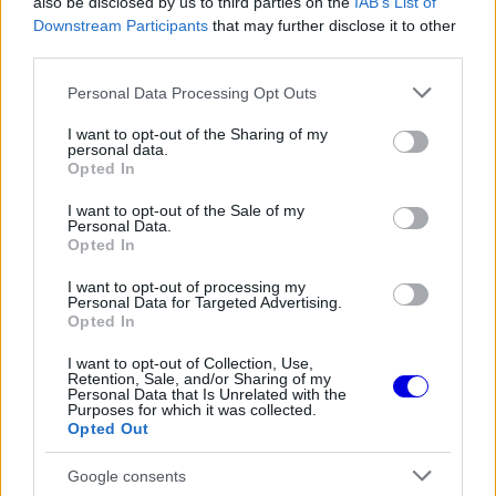
also be disclosed by us to third parties on the
IAB’s List of
Video
a
Player
Downstream Participants
that may further disclose it to other
is
loading.
modal
third parties.
window.
Please note that this website/app uses one or more Google
Personal Data Processing Opt Outs
services and may gather and store information including but
not limited to your visit or usage behaviour. You may click to
I want to opt-out of the Sharing of my
personal data.
grant or deny consent to Google and its third-party tags to
Opted In
use your data for below specified purposes in below Google
„Pozitív péntek volt ez számunkra, különösen az
consent section.
I want to opt-out of the Sale of my
Personal Data.
FP1, ami igazán pozitívan sikerült. A második
Opted In
gyakorláson aztán nem sikerült megtalálni a
I want to opt-out of processing my
teljesítményt a lágyakon, amit mindenképpen meg
Personal Data for Targeted Advertising.
Opted In
kell vizsgálnunk a holnapi napra, hiszen az
I want to opt-out of Collection, Use,
időmérőn a lágyaké lesz a főszerep.”
Retention, Sale, and/or Sharing of my
Personal Data that Is Unrelated with the
Purposes for which it was collected.
Opted Out
EZEKET IS AJÁNLJUK
Google consents