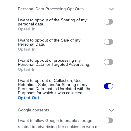
majd a
Mercedes
2025-ös programjának
Please note that this website/app uses one or more Google
Personal Data Processing Opt Outs
services and may gather and store information including but
részeként maradt aktív, ám a következő idényben
not limited to your visit or usage behaviour. You may click to
I want to opt-out of the Sharing of my
personal data.
ismét teljes állású versenyzőként tér vissza a
grant or deny consent to Google and its third-party tags to
Opted In
use your data for below specified purposes in below Google
rajtrácsra.
consent section.
I want to opt-out of the Sale of my
Personal Data.
Opted In
EZEKET IS AJÁNLJUK
I want to opt-out of processing my
Personal Data for Targeted Advertising.
Opted In
FORMA-1
Adrian Newey megszólalt a titkos
fejlesztésekről és a Honda
I want to opt-out of Collection, Use,
motorról
Retention, Sale, and/or Sharing of my
Personal Data that Is Unrelated with the
Purposes for which it was collected.
Opted Out
FORMA-1
Google consents
Hamilton állhat a Ferrari látványos
feltámadása mögött
I want to allow Google to enable storage
related to advertising like cookies on web or