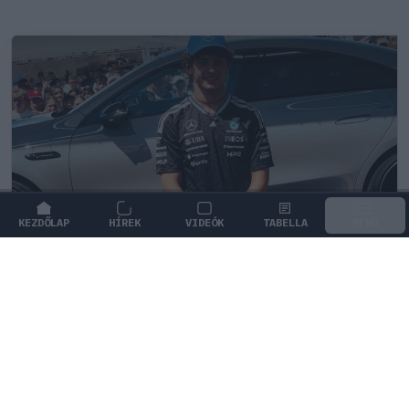
KEZDŐLAP
HÍREK
VIDEÓK
TABELLA
MENÜ
FORMA-1
/
MERCEDES
Antonelli szerint a pályán teljesen
átalakul a személyisége
Andrea Kimi Antonelli nyíltan beszélt arról, miként
alakul át a személyisége, amikor elfoglalja a helyét a
versenyautóban.