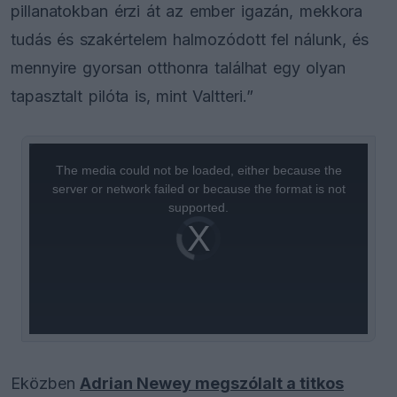
pillanatokban érzi át az ember igazán, mekkora
tudás és szakértelem halmozódott fel nálunk, és
mennyire gyorsan otthonra találhat egy olyan
tapasztalt pilóta is, mint Valtteri.”
This
is
a
The media could not be loaded, either because the
modal
window.
server or network failed or because the format is not
supported.
Video
Player
is
loading.
Eközben
Adrian Newey megszólalt a titkos