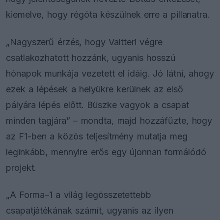
kiemelve, hogy régóta készülnek erre a pillanatra.
„Nagyszerű érzés, hogy Valtteri végre
csatlakozhatott hozzánk, ugyanis hosszú
hónapok munkája vezetett el idáig. Jó látni, ahogy
ezek a lépések a helyükre kerülnek az első
pályára lépés előtt. Büszke vagyok a csapat
minden tagjára” – mondta, majd hozzáfűzte, hogy
az F1-ben a közös teljesítmény mutatja meg
leginkább, mennyire erős egy újonnan formálódó
projekt.
„A Forma–1 a világ legösszetettebb
csapatjátékának számít, ugyanis az ilyen