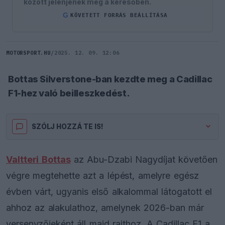
között jelenjenek meg a keresőben.
G
KÖVETETT FORRÁS BEÁLLÍTÁSA
MOTORSPORT.HU
/
2025. 12. 09. 12:06
Bottas Silverstone-ban kezdte meg a Cadillac
F1-hez való beilleszkedést.
SZÓLJ HOZZÁ TE IS!
Valtteri Bottas
az Abu-Dzabi Nagydíjat követően
végre megtehette azt a lépést, amelyre egész
évben várt, ugyanis első alkalommal látogatott el
ahhoz az alakulathoz, amelynek 2026-ban már
versenyzőjeként áll majd rajthoz. A Cadillac F1 a