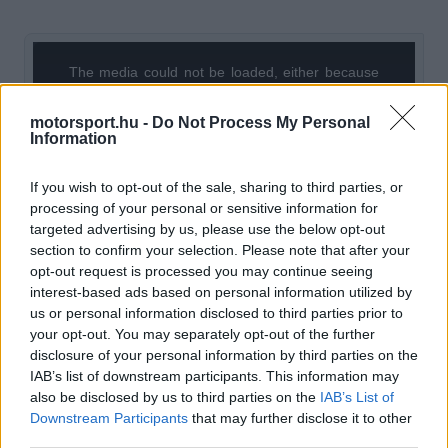
The media could not be loaded, either because
This
the server or network failed or because the format
is
is not supported.
motorsport.hu -
Do Not Process My Personal
Information
Video
a
Player
is
loading.
modal
If you wish to opt-out of the sale, sharing to third parties, or
window.
processing of your personal or sensitive information for
targeted advertising by us, please use the below opt-out
section to confirm your selection. Please note that after your
opt-out request is processed you may continue seeing
interest-based ads based on personal information utilized by
A finn versenyző az elmúlt napokban járt először
us or personal information disclosed to third parties prior to
your opt-out. You may separately opt-out of the further
a csapat silverstone-i létesítményeiben, ahol
disclosure of your personal information by third parties on the
megismerkedett az infrastruktúrával, találkozott a
IAB’s list of downstream participants. This information may
also be disclosed by us to third parties on the
IAB’s List of
mérnöki és operatív stábbal, valamint elkészítették
Downstream Participants
that may further disclose it to other
az ülését is. Bottas 2024-ben hagyta el a Saubert,
third parties.