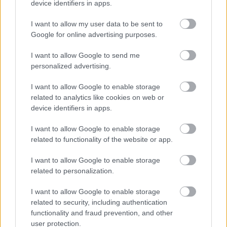
device identifiers in apps.
MOTORSPORTOK
I want to allow my user data to be sent to
Újabb részletek a balesetről:
Google for online advertising purposes.
Eszméletlenül terült el a fűben a
WRC-sztár a horrorisztikus bukás
I want to allow Google to send me
után
personalized advertising.
„Nagyon izgalmas végre ténylegesen megérkezni
I want to allow Google to enable storage
related to analytics like cookies on web or
a Cadillac Forma–1-es csapatához, ugyanis fontos
device identifiers in apps.
mérföldkő ez a pályafutásomban. Egy olyan
I want to allow Google to enable storage
projektbe kapcsolódom be, amely most indul el a
related to functionality of the website or app.
sportban, és rengeteg munka vár ránk. Alig
I want to allow Google to enable storage
várom, hogy a tapasztalatommal hozzátegyek
related to personalization.
ahhoz az építkezéshez, amelynek most már én is
I want to allow Google to enable storage
teljes jogú része vagyok” – mondta, majd arra is
related to security, including authentication
functionality and fraud prevention, and other
kitért, mennyire különleges érzés volt először
user protection.