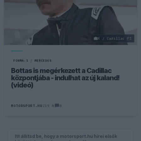
X / Cadillac F1
FORMA-1
/
MERCEDES
Bottas is megérkezett a Cadillac
központjába - indulhat az új kaland!
(videó)
0
MOTORSPORT.HU
239 N
Itt állítsd be, hogy a motorsport.hu hírei elsők