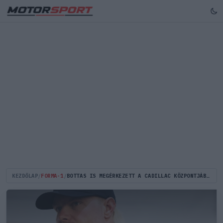
KEZDŐLAP
/
FORMA-1
/
BOTTAS IS MEGÉRKEZETT A CADILLAC KÖZPONTJÁBA - INDULHAT AZ ÚJ KALAND! (VIDEÓ)