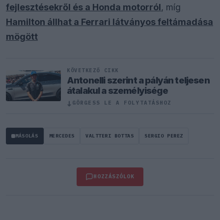
fejlesztésekről és a Honda motorról
, míg
Hamilton állhat a Ferrari látványos feltámadása
mögött
KÖVETKEZŐ CIKK
Antonelli szerint a pályán teljesen
átalakul a személyisége
↓
GÖRGESS LE A FOLYTATÁSHOZ
MÁSOLÁS
MERCEDES
VALTTERI BOTTAS
SERGIO PEREZ
HOZZÁSZÓLOK