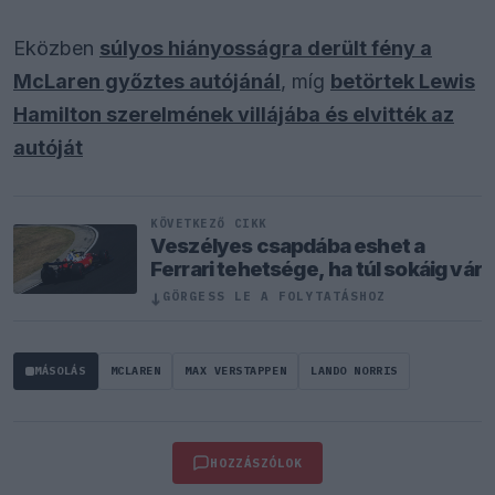
Eközben
súlyos hiányosságra derült fény a
McLaren győztes autójánál
, míg
betörtek Lewis
Hamilton szerelmének villájába és elvitték az
autóját
KÖVETKEZŐ CIKK
Veszélyes csapdába eshet a
Ferrari tehetsége, ha túl sokáig vár
↓
GÖRGESS LE A FOLYTATÁSHOZ
MÁSOLÁS
MCLAREN
MAX VERSTAPPEN
LANDO NORRIS
HOZZÁSZÓLOK