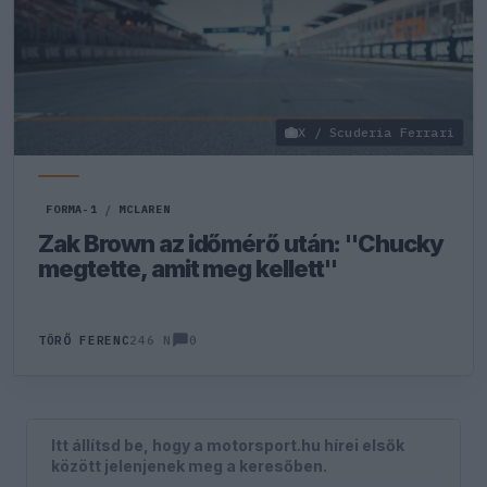
X / Scuderia Ferrari
FORMA-1
/
MCLAREN
Zak Brown az időmérő után: "Chucky
megtette, amit meg kellett"
0
TÖRŐ FERENC
246 N
Itt állítsd be, hogy a motorsport.hu hírei elsők
között jelenjenek meg a keresőben.