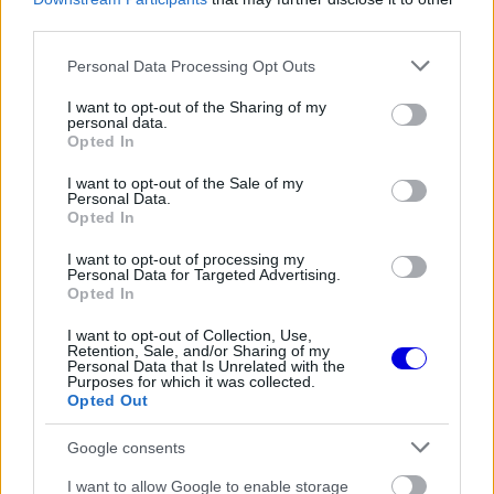
third parties.
window.
Please note that this website/app uses one or more Google
Personal Data Processing Opt Outs
services and may gather and store information including but
not limited to your visit or usage behaviour. You may click to
I want to opt-out of the Sharing of my
personal data.
grant or deny consent to Google and its third-party tags to
Brown is elismerte, hogy a holland klasszis megint
Opted In
use your data for below specified purposes in below Google
a legjobb pillanatban villantotta meg képességeit,
consent section.
I want to opt-out of the Sale of my
Personal Data.
és egyértelművé tette, hogy semmi sincs még
Opted In
lefutva.
I want to opt-out of processing my
Personal Data for Targeted Advertising.
Opted In
EZEKET IS AJÁNLJUK
I want to opt-out of Collection, Use,
Retention, Sale, and/or Sharing of my
Personal Data that Is Unrelated with the
Purposes for which it was collected.
FORMA-1
Opted Out
Súlyos hiányosságra derült fény a
McLaren győztes autójánál
Google consents
I want to allow Google to enable storage