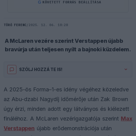
G
KÖVETETT FORRÁS BEÁLLÍTÁSA
TÖRŐ FERENC
/
2025. 12. 06. 18:28
A McLaren vezére szerint Verstappen újabb
bravúrja után teljesen nyílt a bajnoki küzdelem.
SZÓLJ HOZZÁ TE IS!
A 2025-ös Forma–1-es idény végéhez közeledve
az Abu-dzabi Nagydíj időmérője után Zak Brown
úgy érzi, minden adott egy látványos és kiélezett
fináléhoz. A McLaren vezérigazgatója szerint
Max
Verstappen
újabb erődemonstrációja után