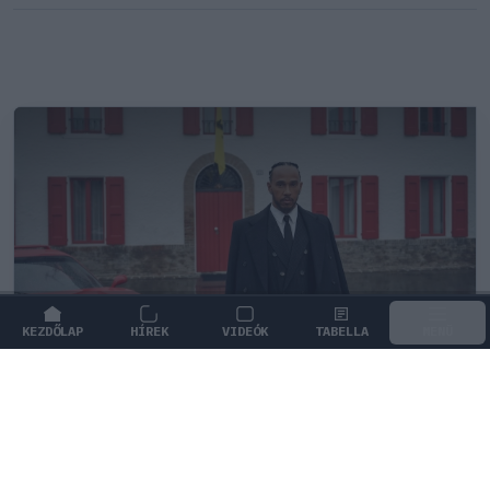
KEZDŐLAP
HÍREK
VIDEÓK
TABELLA
MENÜ
PIT LANE
/
FERRARI
Soha nem kérnék tőle pénzt –
megszólalt Lewis Hamilton testvére