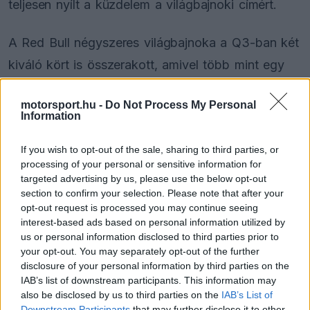
teljesen nyílt a küzdelem a világbajnoki címért.
A Red Bull négyszeres világbajnoka a Q3-ban két
kiváló kört is összerakott, amivel több mint egy
tizedmásodperces előnnyel szerezte meg a pole
motorsport.hu -
Do Not Process My Personal
pozíciót a Yas Marina pályán. A legnagyobb
Information
riválisai, Lando Norris és Oscar Piastri ezúttal nem
If you wish to opt-out of the sale, sharing to third parties, or
tudták tartani vele a lépést, így Verstappen
processing of your personal or sensitive information for
komoly eséllyel vághat neki a vasárnapi futamnak.
targeted advertising by us, please use the below opt-out
section to confirm your selection. Please note that after your
opt-out request is processed you may continue seeing
interest-based ads based on personal information utilized by
The media could not be loaded, either because
This
us or personal information disclosed to third parties prior to
the server or network failed or because the format
your opt-out. You may separately opt-out of the further
is
is not supported.
disclosure of your personal information by third parties on the
Video
a
IAB’s list of downstream participants. This information may
Player
is
also be disclosed by us to third parties on the
IAB’s List of
loading.
modal
Downstream Participants
that may further disclose it to other