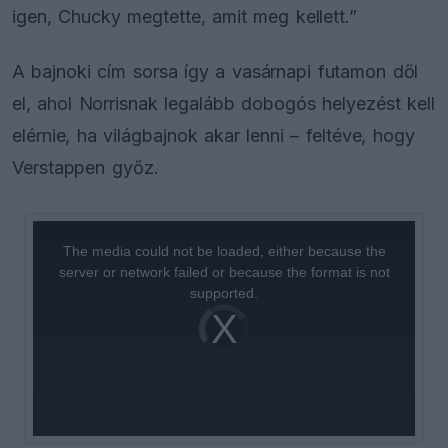
igen, Chucky megtette, amit meg kellett.”
A bajnoki cím sorsa így a vasárnapi futamon dől
el, ahol Norrisnak legalább dobogós helyezést kell
elérnie, ha világbajnok akar lenni – feltéve, hogy
Verstappen győz.
This
is
a
The media could not be loaded, either because the
modal
window.
server or network failed or because the format is not
supported.
Video
Player
is
loading.