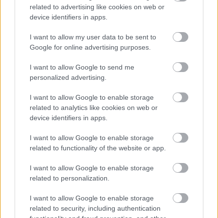
related to advertising like cookies on web or
PIT LANE
device identifiers in apps.
Betörtek Lewis Hamilton
szerelmének villájába és elvitték az
autóját
I want to allow my user data to be sent to
Google for online advertising purposes.
I want to allow Google to send me
FORMA-1
personalized advertising.
Adrian Newey csodát tett Aston
Martinnál, most a Hondán a világ
I want to allow Google to enable storage
szeme
related to analytics like cookies on web or
device identifiers in apps.
I want to allow Google to enable storage
„Ez most már tényleg élesben megy” – mondta a
related to functionality of the website or app.
Viaplaynek adott interjúban. „Nagyszerű verseny
I want to allow Google to enable storage
vár ránk holnap. A bajnokság első három
related to personalization.
helyezettje az első három rajtkockából indul,
I want to allow Google to enable storage
úgyhogy minden adott egy emlékezetes
related to security, including authentication