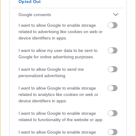
Opted Out
EZEKET IS AJÁNLJUK
Google consents
FORMA-1
I want to allow Google to enable storage
Kockázatos ötlettel villant a
Ferrari, hamarosan mindenki ezt
related to advertising like cookies on web or
másolhatja
device identifiers in apps.
I want to allow my user data to be sent to
Google for online advertising purposes.
FORMA-1
Sainz visszatérne a Red Bullhoz,
I want to allow Google to send me
ahol a győzelemért harcolhatna
personalized advertising.
I want to allow Google to enable storage
related to analytics like cookies on web or
device identifiers in apps.
FORMA-1
A saját protezsáltja állhat Max
Verstappen útjába a jövőben
I want to allow Google to enable storage
related to functionality of the website or app.
I want to allow Google to enable storage