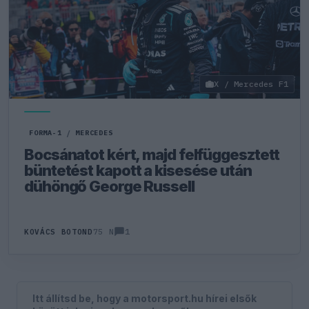
X / Mercedes F1
FORMA-1
/
MERCEDES
Bocsánatot kért, majd felfüggesztett
büntetést kapott a kisesése után
dühöngő George Russell
1
KOVÁCS BOTOND
75 N
Itt állítsd be, hogy a motorsport.hu hírei elsők