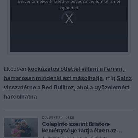
server or network failed or because the format is not
supported.
Video
Player
is
loading.
Eközben
kockázatos ötlettel villant a Ferrari,
hamarosan mindenki ezt másolhatja
, míg
Sainz
visszatérne a Red Bullhoz, ahol a győzelemért
harcolhatna
KÖVETKEZŐ CIKK
Colapinto szerint Briatore
keménysége tartja ébren az
Alpine ambícióit
GÖRGESS LE A FOLYTATÁSHOZ