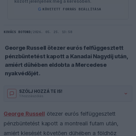
között jelenjenek meg a keresőben.
G
KÖVETETT FORRÁS BEÁLLÍTÁSA
KOVÁCS BOTOND
/
2026. 05. 25. 13:58
George Russell ötezer eurós felfüggesztett
pénzbüntetést kapott a Kanadai Nagydíj után,
amiért dühében eldobta a Mercedese
nyakvédőjét.
SZÓLJ HOZZÁ TE IS!
1 hozzászólás.
George Russell
ötezer eurós felfüggesztett
pénzbüntetést kapott a montreali futam után,
amiért kiesését követően dühében a földhöz