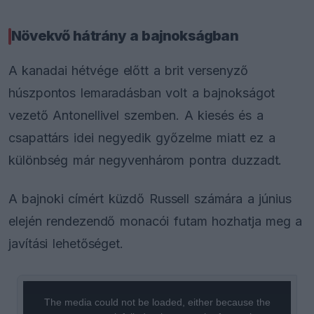
Növekvő hátrány a bajnokságban
A kanadai hétvége előtt a brit versenyző
húszpontos lemaradásban volt a bajnokságot
vezető Antonellivel szemben. A kiesés és a
csapattárs idei negyedik győzelme miatt ez a
különbség már negyvenhárom pontra duzzadt.
A bajnoki címért küzdő Russell számára a június
elején rendezendő monacói futam hozhatja meg a
javítási lehetőséget.
This
is
a
The media could not be loaded, either because the
modal
window.