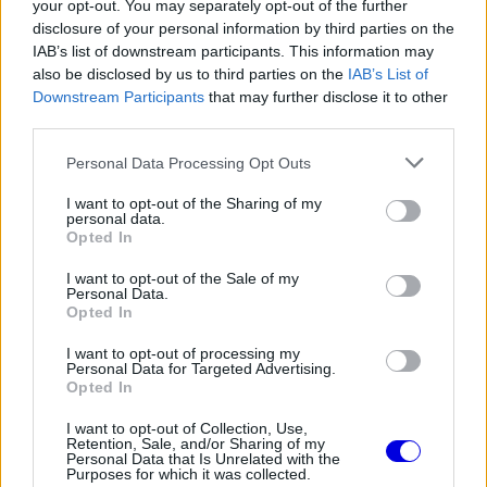
your opt-out. You may separately opt-out of the further
disclosure of your personal information by third parties on the
IAB’s list of downstream participants. This information may
The media could not be loaded, either because
also be disclosed by us to third parties on the
IAB’s List of
This
the server or network failed or because the format
Downstream Participants
that may further disclose it to other
is
is not supported.
third parties.
Video
a
Player
Please note that this website/app uses one or more Google
Personal Data Processing Opt Outs
is
loading.
modal
services and may gather and store information including but
not limited to your visit or usage behaviour. You may click to
I want to opt-out of the Sharing of my
window.
personal data.
grant or deny consent to Google and its third-party tags to
Opted In
use your data for below specified purposes in below Google
consent section.
I want to opt-out of the Sale of my
Personal Data.
Opted In
A hivatalos határozatból kiderült, hogy a brit
I want to opt-out of processing my
versenyző rendkívül frusztrált volt a kiesés miatt,
Personal Data for Targeted Advertising.
Opted In
a történtek után pedig azonnal kifejezte a
I want to opt-out of Collection, Use,
sajnálatát.
Retention, Sale, and/or Sharing of my
Personal Data that Is Unrelated with the
Purposes for which it was collected.