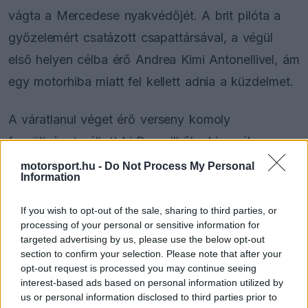
vágta a Mercedese nyakvédőjét. A brit pilóta a
győzelemért csatázott csapattársával, a végül
első helyen célba érő Andrea Kimi Antonellivel, ám
egy motorhiba miatt fel kellett adnia a küzdelmet.
A váratlanul véget érő verseny komoly
feszültséget váltott ki Russellből, aki a pálya
szélén kiszállva előbb a nyakvédőt, majd a
motorsport.hu -
Do Not Process My Personal
Information
kesztyűit is eldobta. Az FIA sportfelügyelői a
leintés után beidézték a versenyzőt, majd a
If you wish to opt-out of the sale, sharing to third parties, or
processing of your personal or sensitive information for
meghallgatás és a videós bizonyítékok elemzése
targeted advertising by us, please use the below opt-out
után szabták ki a büntetést. A bírságot tizenkét
section to confirm your selection. Please note that after your
opt-out request is processed you may continue seeing
hónapra felfüggesztették azzal a feltétellel, hogy
interest-based ads based on personal information utilized by
a jövőben nem fordul elő hasonló eset.
us or personal information disclosed to third parties prior to