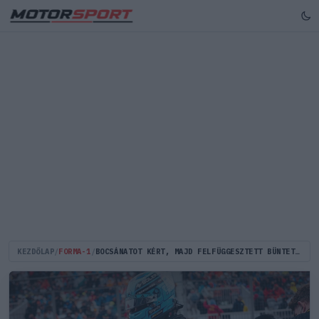
KEZDŐLAP
/
FORMA-1
/
BOCSÁNATOT KÉRT, MAJD FELFÜGGESZTETT BÜNTETÉST KAPOTT A KISESÉSE UTÁN DÜHÖNGŐ GEORGE RUSSELL