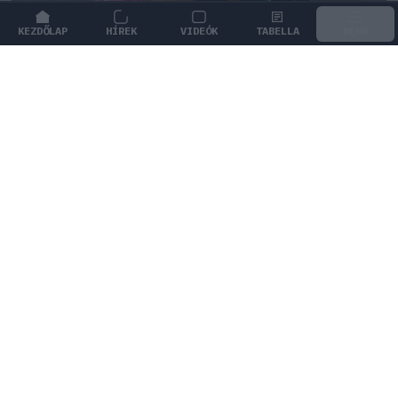
KEZDŐLAP
HÍREK
VIDEÓK
TABELLA
MENÜ
FORMA-1
/
ALPINE
Colapinto szerint Briatore
keménysége tartja ébren az Alpine
ambícióit
Franco Colapinto leleplezte Flavio Briatore kíméletlen
módszereit, amelyek szerinte az Alpine
felemelkedéséhez kellenek.
0
KOVÁCS BOTOND
9 P
KÖVETKEZŐ FUTAM
Holland Nagydíj
Zandvoort Circuit