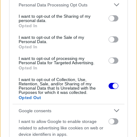
is
is not supported.
Please note that this website/app uses one or more Google
Personal Data Processing Opt Outs
Video
a
services and may gather and store information including but
Player
is
not limited to your visit or usage behaviour. You may click to
I want to opt-out of the Sharing of my
loading.
modal
personal data.
grant or deny consent to Google and its third-party tags to
Opted In
use your data for below specified purposes in below Google
window.
consent section.
I want to opt-out of the Sale of my
Personal Data.
Opted In
I want to opt-out of processing my
A versenyirányítás 25 ezer eurós bírságot szabott
Personal Data for Targeted Advertising.
Opted In
ki a Ferrarira, miután úgy ítélték meg, téves
I want to opt-out of Collection, Use,
információkat adtak Carlos Sainznak az FP3-ban
Retention, Sale, and/or Sharing of my
Personal Data that Is Unrelated with the
és a spanyol emiatt tartotta fel a mögötte érkező
Purposes for which it was collected.
Opted Out
Lance Strollt.
Google consents
EZEKET IS AJÁNLJUK
I want to allow Google to enable storage
related to advertising like cookies on web or
device identifiers in apps.