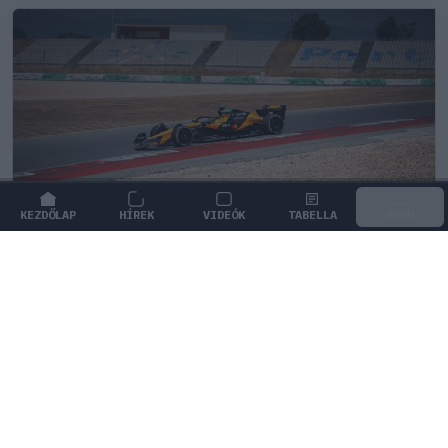
KEZDŐLAP
HÍREK
VIDEÓK
TABELLA
MENÜ
FORMA-1
/
MCLAREN
Kimi Räikkönen, akinek több
világbajnoki címet kellett volna
nyernie a McLarennel
Indy Lall szerint Kimi Räikkönen óriási tehetség volt,
akivel több világbajnoki címet is nyerniük kellett volna.