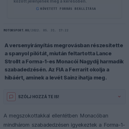
között jelenjenek meg a keresőben.
G
KÖVETETT FORRÁS BEÁLLÍTÁSA
MOTORSPORT.HU
/
2022. 05. 31. 17:22
A versenyirányítás megrovásban részesítette
a spanyol pilótát, miután feltartotta Lance
Strollt a Forma-1-es Monacói Nagydíj harmadik
szabadedzésén. Az FIA a Ferrarit okolja a
hibáért, aminek a levét Sainz ihatja meg.
SZÓLJ HOZZÁ TE IS!
A megszokottakkal ellentétben Monacóban
mindhárom szabadedzésen igyekeztek a Forma-1-