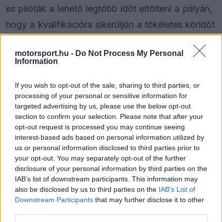
es pilóták a lehető legtöbb időt eltölteni a pályán,
hogy a kvalifikációra sikerüljön a tökéletes köridőt
összerakniuk, hiszen a hercegségben nagy
motorsport.hu -
Do Not Process My Personal
jelentőséggel bír a kedvező kiinduló pozíció.
Information
Ennek megfelelően többször is hatalmas forgalom
If you wish to opt-out of the sale, sharing to third parties, or
processing of your personal or sensitive information for
alakult ki a hétvége során az egyébként is szűk
targeted advertising by us, please use the below opt-out
utcai nyomvonalon, így a versenyzőknek résen
section to confirm your selection. Please note that after your
opt-out request is processed you may continue seeing
kellett lenniük, hogy ne akadályozzák a többieket.
interest-based ads based on personal information utilized by
Ez viszont nem mindig jött össze, így az FIA-nak
us or personal information disclosed to third parties prior to
your opt-out. You may separately opt-out of the further
bőven akadt dolga a figyelmeztetésekkel.
disclosure of your personal information by third parties on the
IAB’s list of downstream participants. This information may
also be disclosed by us to third parties on the
IAB’s List of
Downstream Participants
that may further disclose it to other
The media could not be loaded, either because
This
third parties.
the server or network failed or because the format