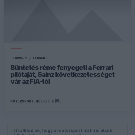
FORMA-1
/
FERRARI
Büntetés réme fenyegeti a Ferrari
pilótáját, Sainz következetességet
vár az FIA-tól
0
MOTORSPORT.HU
1529 N
Itt állítsd be, hogy a motorsport.hu hírei elsők