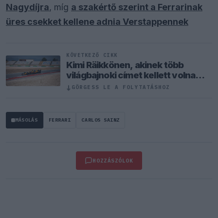
Nagydíjra
, míg
a szakértő szerint a Ferrarinak
üres csekket kellene adnia Verstappennek
KÖVETKEZŐ CIKK
Kimi Räikkönen, akinek több
világbajnoki címet kellett volna
nyernie a McLarennel
↓
GÖRGESS LE A FOLYTATÁSHOZ
MÁSOLÁS
FERRARI
CARLOS SAINZ
HOZZÁSZÓLOK