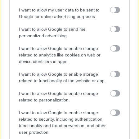
FORMA-1
Óriási átalakulás a Ferrarinál,
I want to allow my user data to be sent to
miközben baljós árnyak vetülnek a
Holland Nagydíjra
Google for online advertising purposes.
I want to allow Google to send me
personalized advertising.
FORMA-1
A szakértő szerint a Ferrarinak
I want to allow Google to enable storage
üres csekket kellene adnia
related to analytics like cookies on web or
Verstappennek
device identifiers in apps.
I want to allow Google to enable storage
FORMA-1
related to functionality of the website or app.
Montoya átlátott Verstappen
trükkjén és elárulta a távozási
I want to allow Google to enable storage
pletykák valódi okát
related to personalization.
I want to allow Google to enable storage
Ha mindez nem lenne elég, a versenyző
related to security, including authentication
functionality and fraud prevention, and other
megkapta harmadik vezetéssel kapcsolatos
user protection.