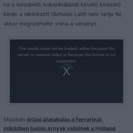
ha a sorsdöntő bokszikiállását követő kivezető
körén a lekörözött Nicholas Latifi nem tartja fel,
akkor megnyerhette volna a versenyt.
This
is
a
The media could not be loaded, either because the
modal
window.
server or network failed or because the format is not
supported.
Video
Player
is
loading.
Eközben
óriási átalakulás a Ferrarinál,
miközben baljós árnyak vetülnek a Holland