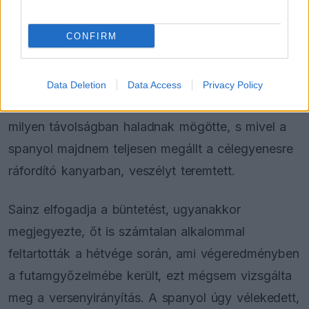
megrovását, így már csak egyetlen ilyen
figyelmeztetést gyűjthet be, mielőtt tíz rajthelyes
CONFIRM
büntetéssel sújtanák.
Az FIA magyarázatában azt írta, a Ferrari nem
Data Deletion
Data Access
Privacy Policy
tájékoztatta megfelelően versenyzőjét arról, kik és
milyen távolságban haladnak mögötte, s mivel a
spanyol majdnem teljesen megállt a célegyenesre
ráfordító kanyarban, veszélyt teremtett.
Sainz elfogadja a büntetést, ugyanakkor
megjegyezte, őt is számtalan alkalommal
feltartották a hétvége során, ami végeredményben
a futamgyőzelmébe került, ezt mégsem vizsgálta
meg a versenyirányítás. A spanyol úgy vélekedett,