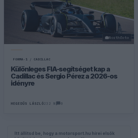
Northfoto
FORMA-1
/
CADILLAC
Különleges FIA-segítséget kap a
Cadillac és Sergio Pérez a 2026-os
idényre
0
HEGEDŰS LÁSZLÓ
232 N
Itt állítsd be, hogy a motorsport.hu hírei elsők