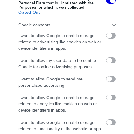
Personal Data that Is Unrelated with the
Purposes for which it was collected.
Opted Out
FORMA-1
Toto Wolff keményen beszólt a
Google consents
panaszodó Ferrarinak
I want to allow Google to enable storage
related to advertising like cookies on web or
device identifiers in apps.
FORMA-1
Négy új ország és egy visszatérő
I want to allow my user data to be sent to
klasszikus pályázik F1-es futamra
2028-tól
Google for online advertising purposes.
I want to allow Google to send me
personalized advertising.
Hozzátették azt is, hogy míg más csapatoknak
I want to allow Google to enable storage
meg kellett osztaniuk az erőforrásaikat a 2025-ös
related to analytics like cookies on web or
és a 2026-os fejlesztési fázis között, addig az
device identifiers in apps.
amerikai alakulat teljes egészében az új
I want to allow Google to enable storage
szabályrendszerre koncentrálhatott. „Ez az
related to functionality of the website or app.