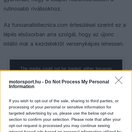
rutinosabb riválisokhoz.
Az funoanalisitecnica.com értesülései szerint ez a
lépés elsősorban arra szolgál, hogy az újonc
istálló már a kezdetektől versenyképes lehessen.
The media could not be loaded, either because
This
the server or network failed or because the format
is
is not supported.
motorsport.hu -
Do Not Process My Personal
Information
Video
a
Player
is
loading.
modal
If you wish to opt-out of the sale, sharing to third parties, or
processing of your personal or sensitive information for
window.
targeted advertising by us, please use the below opt-out
section to confirm your selection. Please note that after your
opt-out request is processed you may continue seeing
interest-based ads based on personal information utilized by