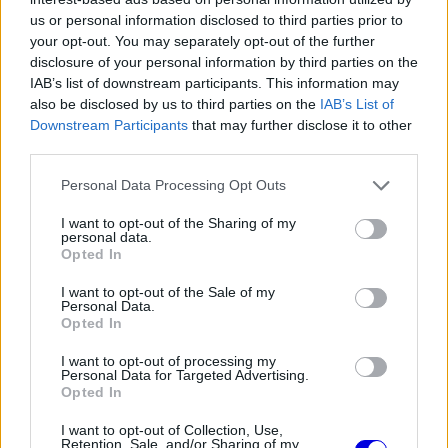
„Az FIA a szélcsatorna-idő megnövelésével
us or personal information disclosed to third parties prior to
your opt-out. You may separately opt-out of the further
próbálja segíteni a Cadillacet abban, hogy
disclosure of your personal information by third parties on the
IAB’s list of downstream participants. This information may
csökkentsék a lemaradásukat a tapasztaltabb
also be disclosed by us to third parties on the
IAB’s List of
csapatokhoz képest. Ez az előny lehetővé teszi,
Downstream Participants
that may further disclose it to other
third parties.
hogy a mérnökök időben felmérjék a projekt
technikai irányát, és gyorsan be tudjanak
Please note that this website/app uses one or more Google
Personal Data Processing Opt Outs
services and may gather and store information including but
avatkozni, ha komoly problémák merülnének fel” –
not limited to your visit or usage behaviour. You may click to
I want to opt-out of the Sharing of my
personal data.
olvasható a portál beszámolójában.
grant or deny consent to Google and its third-party tags to
Opted In
use your data for below specified purposes in below Google
consent section.
I want to opt-out of the Sale of my
EZEKET IS AJÁNLJUK
Personal Data.
Opted In
I want to opt-out of processing my
Personal Data for Targeted Advertising.
FORMA-1
Sainz visszatérne a Red Bullhoz,
Opted In
ahol a győzelemért harcolhatna
I want to opt-out of Collection, Use,
Retention, Sale, and/or Sharing of my