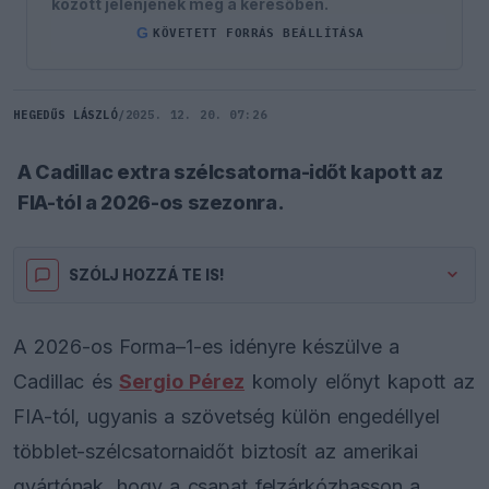
között jelenjenek meg a keresőben.
G
KÖVETETT FORRÁS BEÁLLÍTÁSA
HEGEDŰS LÁSZLÓ
/
2025. 12. 20. 07:26
A Cadillac extra szélcsatorna-időt kapott az
FIA-tól a 2026-os szezonra.
SZÓLJ HOZZÁ TE IS!
A 2026-os Forma–1-es idényre készülve a
Cadillac és
Sergio Pérez
komoly előnyt kapott az
FIA-tól, ugyanis a szövetség külön engedéllyel
többlet-szélcsatornaidőt biztosít az amerikai
gyártónak, hogy a csapat felzárkózhasson a