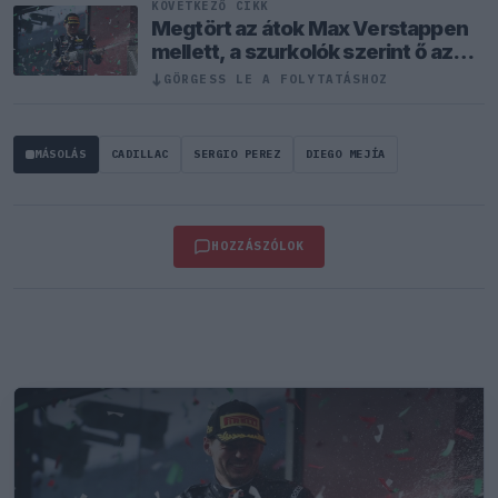
KÖVETKEZŐ CIKK
Megtört az átok Max Verstappen
mellett, a szurkolók szerint ő az
igazi utód
↓
GÖRGESS LE A FOLYTATÁSHOZ
MÁSOLÁS
CADILLAC
SERGIO PEREZ
DIEGO MEJÍA
HOZZÁSZÓLOK