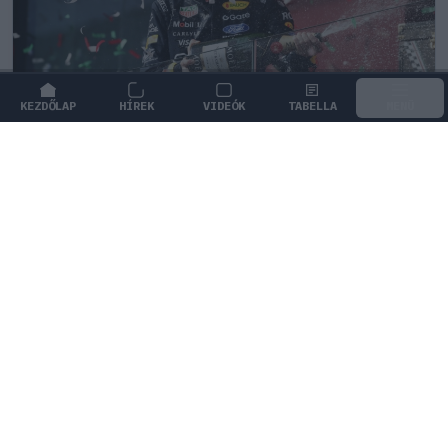
KEZDŐLAP
HÍREK
VIDEÓK
TABELLA
MENÜ
FORMA-1
/
RED BULL RACING
Megtört az átok Max Verstappen
mellett, a szurkolók szerint ő az igazi
utód
Isack Hadjar lenyűgöző formával bizonyítja, hogy
képes megbirkózni a Red Bull második ülésének
hatalmas nyomásával.
0
HEGEDŰS LÁSZLÓ
12 P