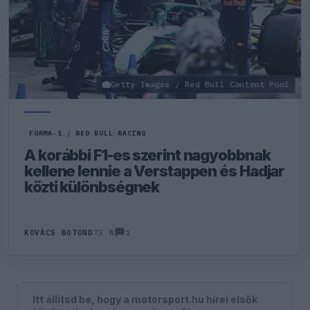
Getty Images / Red Bull Content Pool
FORMA-1
/
RED BULL RACING
A korábbi F1-es szerint nagyobbnak
kellene lennie a Verstappen és Hadjar
közti különbségnek
1
KOVÁCS BOTOND
73 N
Itt állítsd be, hogy a motorsport.hu hírei elsők