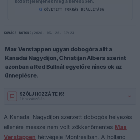
között jelenjenek meg a keresőben.
G
KÖVETETT FORRÁS BEÁLLÍTÁSA
KOVÁCS BOTOND
/
2026. 05. 26. 17:23
Max Verstappen ugyan dobogóra állt a
Kanadai Nagydíjon, Christijan Albers szerint
azonban a Red Bullnál egyelőre nincs ok az
ünneplésre.
SZÓLJ HOZZÁ TE IS!
1 hozzászólás.
A Kanadai Nagydíjon szerzett dobogós helyezés
ellenére messze nem volt zökkenőmentes
Max
Verstappen
hétvégéje Montrealban. A holland