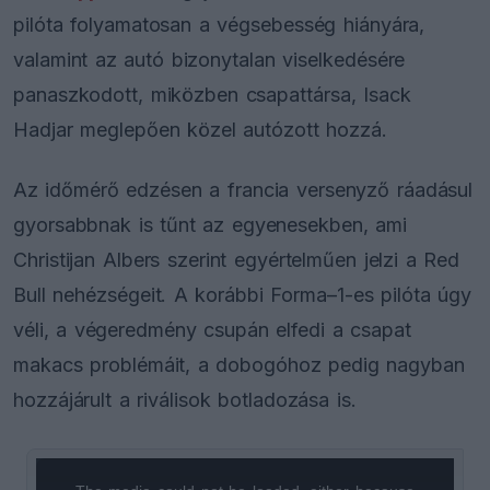
pilóta folyamatosan a végsebesség hiányára,
valamint az autó bizonytalan viselkedésére
panaszkodott, miközben csapattársa, Isack
Hadjar meglepően közel autózott hozzá.
Az időmérő edzésen a francia versenyző ráadásul
gyorsabbnak is tűnt az egyenesekben, ami
Christijan Albers szerint egyértelműen jelzi a Red
Bull nehézségeit. A korábbi Forma–1-es pilóta úgy
véli, a végeredmény csupán elfedi a csapat
makacs problémáit, a dobogóhoz pedig nagyban
hozzájárult a riválisok botladozása is.