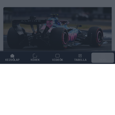
KEZDŐLAP
HÍREK
VIDEÓK
TABELLA
MENÜ
FORMA-1
/
ALPINE
Zéró kifogás az Alpine-nál, a McLaren
és a Ferrari a célkeresztben
Flavio Briatore szerint az Alpine mindennel
rendelkezik a győzelemhez, így nem fogad el több
kifogást.