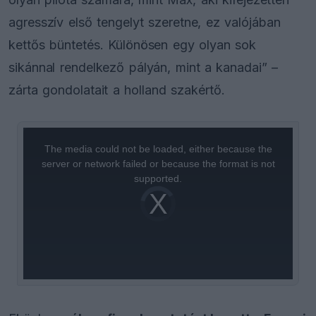
agresszív első tengelyt szeretne, ez valójában
kettős büntetés. Különösen egy olyan sok
sikánnal rendelkező pályán, mint a kanadai” –
zárta gondolatait a holland szakértő.
This
is
a
The media could not be loaded, either because the
modal
window.
server or network failed or because the format is not
supported.
Video
Player
is
loading.