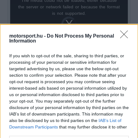
The media could not be loaded, either because
This
the server or network failed or because the format
is
is not supported.
Video
a
Player
is
loading.
modal
motorsport.hu -
Do Not Process My Personal
Information
window.
If you wish to opt-out of the sale, sharing to third parties, or
processing of your personal or sensitive information for
targeted advertising by us, please use the below opt-out
„Max egyszerűen egy nagyon kiegyensúlyozott
section to confirm your selection. Please note that after your
opt-out request is processed you may continue seeing
hétvégét futott, mindent kihozott a
interest-based ads based on personal information utilized by
lehetőségekből. Sokat segít persze, ha a futamon
us or personal information disclosed to third parties prior to
your opt-out. You may separately opt-out of the further
valamelyest tartani tudod a lépést a többiekkel,
disclosure of your personal information by third parties on the
de legyünk őszinték, a Red Bull abból is profitált,
IAB’s list of downstream participants. This information may
also be disclosed by us to third parties on the
IAB’s List of
hogy a McLaren saját magát sodorta bajba. Ezt
Downstream Participants
that may further disclose it to other
teljes mértékben maguknak köszönhetik” –
third parties.