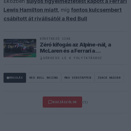
Eközben
súlyos figyelmeztetést kapott a Ferrari
Lewis Hamilton miatt
, míg
fontos kulcsembert
csábított át riválisától a Red Bull
KÖVETKEZŐ CIKK
Zéró kifogás az Alpine-nál, a
McLaren és a Ferrari a
célkeresztben
↓
GÖRGESS LE A FOLYTATÁSHOZ
MÁSOLÁS
RED BULL RACING
MAX VERSTAPPEN
ISACK HADJAR
PI
HOZZÁSZÓLOK
(1)