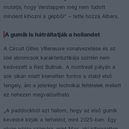
mutatja, hogy Verstappen még nem tudott
mindent kihozni a gépből” – tette hozzá Albers.
A gumik is hátráltatják a hollandot
A Circuit Gilles Villeneuve vonalvezetése és az
idei abroncsok karakterisztikája szintén nem
kedvezett a Red Bullnak. A montreali pályán a
sok sikán miatt kiemelten fontos a stabil első
tengely, ám a jelenlegi technikai feltételek mellett
ez nehezen megvalósítható.
„A paddockból azt hallom, hogy az első gumik
kevésbé bírják a terhelést, mint 2025-ben. Egy
olyan pilóta számára, mint Max, aki kifejezetten