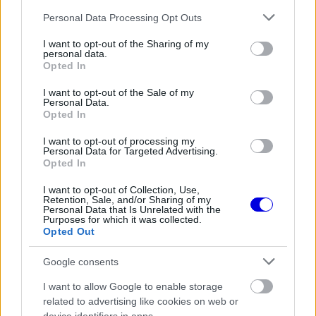
fogalmazott Albers a De Telegraaf podcastjében,
Please note that this website/app uses one or more Google
Personal Data Processing Opt Outs
services and may gather and store information including but
utalva a brit istálló stratégiai hibáira és Lando
not limited to your visit or usage behaviour. You may click to
I want to opt-out of the Sharing of my
personal data.
Norris kiesésére.
grant or deny consent to Google and its third-party tags to
Opted In
use your data for below specified purposes in below Google
consent section.
I want to opt-out of the Sale of my
EZEKET IS AJÁNLJUK
Personal Data.
Opted In
I want to opt-out of processing my
FORMA-1
Personal Data for Targeted Advertising.
Súlyos figyelmeztetést kapott a
Opted In
Ferrari Lewis Hamilton miatt
I want to opt-out of Collection, Use,
Retention, Sale, and/or Sharing of my
Personal Data that Is Unrelated with the
Purposes for which it was collected.
Opted Out
FORMA-1
Fontos kulcsembert csábított át
Google consents
riválisától a Red Bull
I want to allow Google to enable storage
related to advertising like cookies on web or