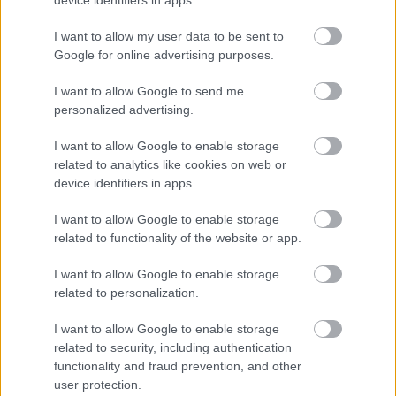
device identifiers in apps.
FORMA-1
Óriási átalakulás a Ferrarinál,
I want to allow my user data to be sent to
miközben baljós árnyak vetülnek a
Google for online advertising purposes.
Holland Nagydíjra
I want to allow Google to send me
personalized advertising.
Makacs egyensúlyi gondok
I want to allow Google to enable storage
related to analytics like cookies on web or
A négyszeres világbajnok hiába teljesített ismét a
device identifiers in apps.
határon túl, a szakértő szerint az istálló továbbra
I want to allow Google to enable storage
sem tudta teljesen megoldani a korábbi
related to functionality of the website or app.
fejlesztések ellenére is fennálló egyensúlyi
I want to allow Google to enable storage
problémákat. A pattogás nemcsak a
related to personalization.
vezethetőséget rontja, hanem az aerodinamikai
I want to allow Google to enable storage
hatékonyságot is tönkreteszi.
related to security, including authentication
functionality and fraud prevention, and other
user protection.