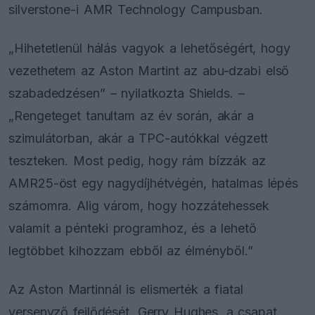
silverstone-i AMR Technology Campusban.
„Hihetetlenül hálás vagyok a lehetőségért, hogy
vezethetem az Aston Martint az abu-dzabi első
szabadedzésen” – nyilatkozta Shields. –
„Rengeteget tanultam az év során, akár a
szimulátorban, akár a TPC-autókkal végzett
teszteken. Most pedig, hogy rám bízzák az
AMR25-öst egy nagydíjhétvégén, hatalmas lépés
számomra. Alig várom, hogy hozzátehessek
valamit a pénteki programhoz, és a lehető
legtöbbet kihozzam ebből az élményből.”
Az Aston Martinnál is elismerték a fiatal
versenyző fejlődését. Gerry Hughes, a csapat