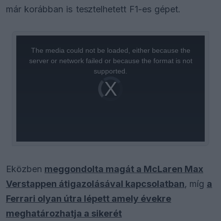
már korábban is tesztelhetett F1-es gépet.
This
is
a
The media could not be loaded, either because the
modal
window.
server or network failed or because the format is not
supported.
Video
Player
is
loading.
Eközben
meggondolta magát a McLaren Max
Verstappen átigazolásával kapcsolatban
, míg
a
Ferrari olyan útra lépett amely évekre
meghatározhatja a sikerét