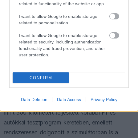
related to functionality of the website or app.
I want to allow Google to enable storage
related to personalization.
I want to allow Google to enable storage
related to security, including authentication
functionality and fraud prevention, and other
user protection.
Miért pont Shields?
CONFIRM
Bár a pályán elért eredményei alapján nem tűnik
logikus választásnak, Shields az Aston Martinnál
Data Deletion
Data Access
Privacy Policy
az év során komoly háttérmunkát végzett. Több
mint 500 kilométert teljesített korábbi F1-es
autókkal tesztprogram keretében, emellett
rendszeresen dolgozott a szimulátorban is a