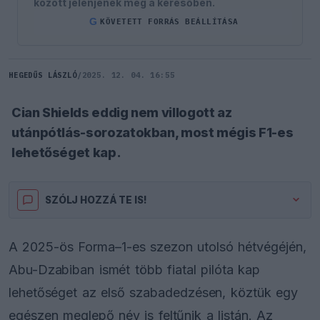
között jelenjenek meg a keresőben.
G
KÖVETETT FORRÁS BEÁLLÍTÁSA
HEGEDŰS LÁSZLÓ
/
2025. 12. 04. 16:55
Cian Shields eddig nem villogott az
utánpótlás-sorozatokban, most mégis F1-es
lehetőséget kap.
SZÓLJ HOZZÁ TE IS!
A 2025-ös Forma–1-es szezon utolsó hétvégéjén,
Abu-Dzabiban ismét több fiatal pilóta kap
lehetőséget az első szabadedzésen, köztük egy
egészen meglepő név is feltűnik a listán. Az