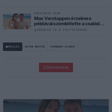
KÖVETKEZŐ CIKK
Max Verstappen érzelmes
példával szemléltette a család
fontosságát
↓
GÖRGESS LE A FOLYTATÁSHOZ
MÁSOLÁS
ASTON MARTIN
FERNANDO ALONSO
HOZZÁSZÓLOK