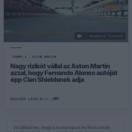
X / Scuderia Ferrari
FORMA-1
/
ASTON MARTIN
Nagy rizikót vállal az Aston Martin
azzal, hogy Fernando Alonso autóját
épp Cian Shieldsnek adja
0
HEGEDŰS LÁSZLÓ
245 N
Itt állítsd be, hogy a motorsport.hu hírei elsők