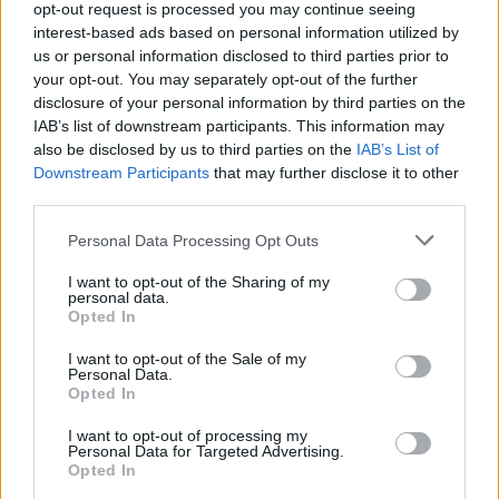
opt-out request is processed you may continue seeing
a szezonnyitón, Melbourne-ben győzni tudott, és
interest-based ads based on personal information utilized by
az elmúlt hat versenyből négyszer is dobogóra
us or personal information disclosed to third parties prior to
your opt-out. You may separately opt-out of the further
állt.
disclosure of your personal information by third parties on the
IAB’s list of downstream participants. This information may
also be disclosed by us to third parties on the
IAB’s List of
EZEKET IS AJÁNLJUK
Downstream Participants
that may further disclose it to other
third parties.
FORMA-1
Please note that this website/app uses one or more Google
Personal Data Processing Opt Outs
Meggondolta magát a McLaren
services and may gather and store information including but
Max Verstappen átigazolásával
kapcsolatban
not limited to your visit or usage behaviour. You may click to
I want to opt-out of the Sharing of my
personal data.
grant or deny consent to Google and its third-party tags to
Opted In
use your data for below specified purposes in below Google
consent section.
I want to opt-out of the Sale of my
Personal Data.
FORMA-1
A Ferrari olyan útra lépett amely
Opted In
évekre meghatározhatja a sikerét
I want to opt-out of processing my
Personal Data for Targeted Advertising.
Opted In