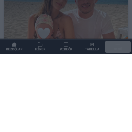
KEZDŐLAP
HÍREK
VIDEÓK
TABELLA
MENÜ
FORMA-1
/
RED BULL RACING
Max Verstappen érzelmes példával
szemléltette a család fontosságát
Max Verstappen elárulta, hogy mi jelenti számára a
legnagyobb boldogságot a trófeákon és a
győzelmeken túl.
1
KOVÁCS BOTOND
4Ó