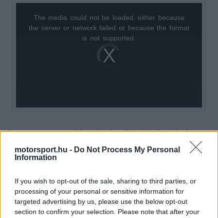
The media could not be loaded, either because
This
the server or network failed or because the format
is
is not supported.
Video
a
Player
is
loading.
modal
window.
A gyenge szereplés ellenére Shields év végén
lehetőséget kapott az F2-ben is, ahol a katari és
motorsport.hu -
Do Not Process My Personal
Information
az abu-dzabi fordulókban az AIX csapat
színeiben indult, és 2025-ben is náluk folytatja.
If you wish to opt-out of the sale, sharing to third parties, or
processing of your personal or sensitive information for
Pontot azonban ott sem sikerült szereznie,
targeted advertising by us, please use the below opt-out
miközben német csapattársa, Joshua Dürksen már
section to confirm your selection. Please note that after your